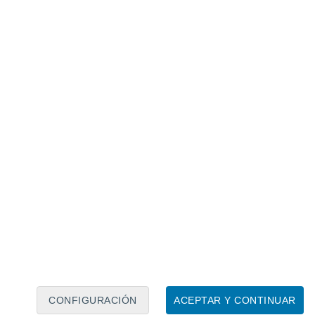
Calendario lunar
Lun
Mar
Mié
Jue
Vie
Sáb
Dom
6
7
8
9
10
11
12
13
14
15
16
17
18
19
CONFIGURACIÓN
ACEPTAR Y CONTINUAR