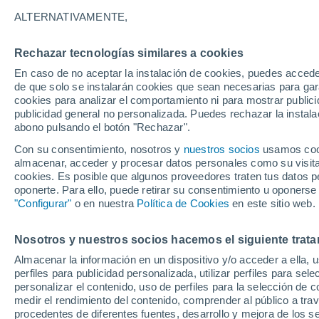
19°
ALTERNATIVAMENTE,
Rechazar tecnologías similares a cookies
Noreste
En caso de no aceptar la instalación de cookies, puedes acced
Sensación de 19°
24
-
45 km
de que solo se instalarán cookies que sean necesarias para garan
cookies para analizar el comportamiento ni para mostrar publici
publicidad general no personalizada. Puedes rechazar la instala
abono pulsando el botón "Rechazar".
Atención al fin de semana
España podrá registrar tormentas muy fuerte
Con su consentimiento, nosotros y
nuestros socios
usamos cooki
con fenómenos adversos
almacenar, acceder y procesar datos personales como su visita e
cookies. Es posible que algunos proveedores traten tus datos pe
El Tiempo 1 - 7 días
Por horas
Actualidad
Mapa d
oponerte. Para ello, puede retirar su consentimiento u oponerse
"Configurar"
o en nuestra
Política de Cookies
en este sitio web.
Nosotros y nuestros socios hacemos el siguiente trata
Mañana
Sábado
D
Hoy
Almacenar la información en un dispositivo y/o acceder a ella, 
7 Ago
8 Ago
6 Ago
perfiles para publicidad personalizada, utilizar perfiles para sele
personalizar el contenido, uso de perfiles para la selección de c
medir el rendimiento del contenido, comprender al público a tra
procedentes de diferentes fuentes, desarrollo y mejora de los se
80%