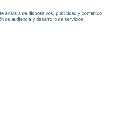
8.2 l/m²
27°
/
15°
28°
/
16°
25°
/
18°
23°
/
18°
e análisis de dispositivos, publicidad y contenido
n de audiencia y desarrollo de servicios.
-
32
km/h
20
-
35
km/h
19
-
39
km/h
19
-
35
km/h
de agosto
Noreste
6 Alto
24
-
45 km/h
FPS:
15-25
Noreste
6 Alto
25
-
46 km/h
FPS:
15-25
Noreste
5 Medio
25
-
46 km/h
FPS:
6-10
Noreste
4 Medio
24
-
46 km/h
FPS:
6-10