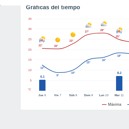
Gráficas del tiempo
35
30
28°
27°
25°
25
23°
21°
20°
20
18°
15
16°
15°
12°
10
8.2
10°
9°
6.1
5
°C
Jue
6
Vie
7
Sáb
8
Dom
9
Lun
10
Mar
11
Máxima