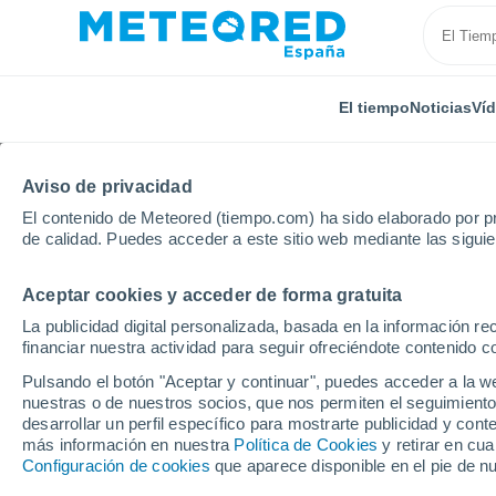
El tiempo
Noticias
Ví
Aviso de privacidad
El contenido de Meteored (tiempo.com) ha sido elaborado por pr
de calidad. Puedes acceder a este sitio web mediante las sigui
Aceptar cookies y acceder de forma gratuita
Inicio
Rusia
Krai de Zabaikalie
Krasnokamensk
La publicidad digital personalizada, basada en la información r
financiar nuestra actividad para seguir ofreciéndote contenido c
El Tiempo en Krasnok
Pulsando el botón "Aceptar y continuar", puedes acceder a la w
nuestras o de nuestros socios, que nos permiten el seguimiento
13:28
Jueves
desarrollar un perfil específico para mostrarte publicidad y co
más información en nuestra
Política de Cookies
y retirar en cu
Configuración de cookies
que aparece disponible en el pie de n
Nubes y claros