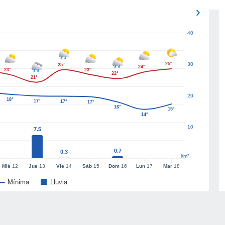
40
25°
30
25°
24°
23°
23°
22°
21°
20
18°
17°
17°
17°
16°
15°
14°
10
7.5
0.7
0.3
l/m²
Mié
12
Jue
13
Vie
14
Sáb
15
Dom
16
Lun
17
Mar
18
Mínima
Lluvia