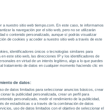
Huracán
Dolphin A 2.946 kms de distancia
er a nuestro sitio web tiempo.com. En este caso, te informamos
/h
tizar la navegación por el sitio web, pero no se utilizarán
dad o contenido personalizado, aunque sí podrás visualizar
ción de cookies y acceder a nuestro sitio web a través de este
s y
es, identificadores únicos o tecnologías similares para
n este sitio web, las direcciones IP y los identificadores de
rsonales en virtud de un interés legítimo, algo a lo que puedes
e nubosidad
Radar de lluvia
Satélites
Modelos
 al tratamiento de datos en cualquier momento haciendo clic en
miento de datos:
omingo
Lunes
Martes
Miércoles
uso de datos limitados para seleccionar anuncios básicos, crear
9 Ago
10 Ago
11 Ago
12 Ago
ccionar la publicidad personalizada, crear un perfil para
ontenido personalizado, medir el rendimiento de la publicidad,
vés de estadísticas o a través de la combinación de datos
rvicios, uso de datos limitados con el objetivo de seleccionar el
80%