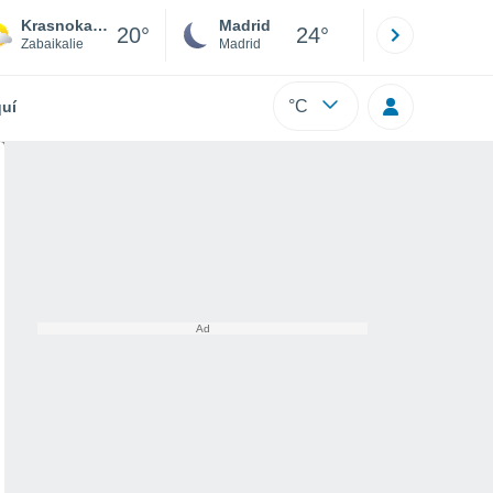
Krasnokamensk
Madrid
Barcelona
20°
24°
Zabaikalie
Madrid
Barcelona
°C
uí