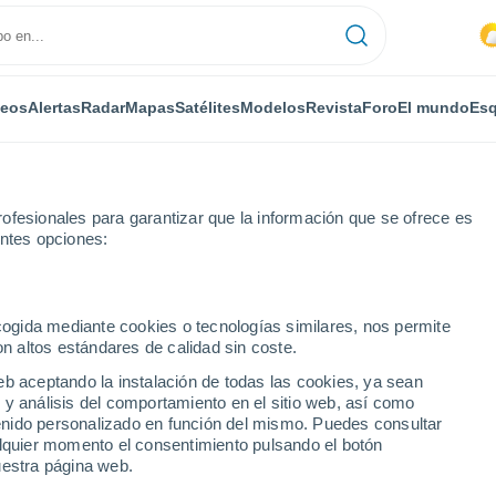
deos
Alertas
Radar
Mapas
Satélites
Modelos
Revista
Foro
El mundo
Esq
ofesionales para garantizar que la información que se ofrece es
entes opciones:
ecogida mediante cookies o tecnologías similares, nos permite
on altos estándares de calidad sin coste.
amensk
eb aceptando la instalación de todas las cookies, ya sean
 y análisis del comportamiento en el sitio web, así como
...
ntenido personalizado en función del mismo. Puedes consultar
alquier momento el consentimiento pulsando el botón
Por horas
uestra página web.
Intervalos nubosos en las
próximas horas