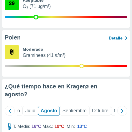
Aceptable
 seleccionar
29
o.
O₃ (71 µg/m³)
calización
precisa e
ión mediante
Polen
, publicidad
Detalle
dos,
Moderado
 publicidad
Gramíneas (41 #/m³)
,
ón de
 desarrollo
s.
¿Qué tiempo hace en Kragerø en
tros 1199
ios
agosto
?
yo
Junio
Julio
Agosto
Septiembre
Octubre
Noviemb
T. Media:
16°C
Max.:
19°C
Min:
13°C