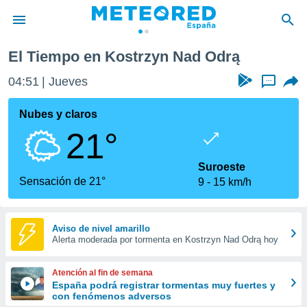
El Tiempo en Kostrzyn Nad Odrą
privacidad
04:51
Jueves
...
o de
tiempo.com)
borado por
Nubes y claros
es para
21°
ue la
 que se
e calidad.
Suroeste
eder a este
Sensación de 21°
9
15 km/h
ediante las
opciones:
ookies y
Aviso de nivel amarillo
Alerta moderada por tormenta en Kostrzyn Nad Odrą hoy
e forma
d digital
Atención al fin de semana
ada, basada
España podrá registrar tormentas muy fuertes y
con fenómenos adversos
mación