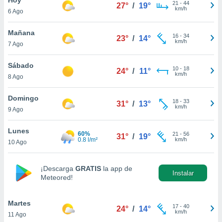
21
-
44
27°
/
19°
km/h
6 Ago
do en
 mismo.
sultar más
Mañana
16
-
34
23°
/
14°
 en nuestra
km/h
7 Ago
 Cookies
y
ualquier
Sábado
10
-
18
24°
/
11°
km/h
8 Ago
ento
 botón
ación de
Domingo
18
-
33
31°
/
13°
kies
km/h
9 Ago
 disponible
e nuestra
Lunes
60%
21
-
56
.
31°
/
19°
0.8 l/m²
km/h
10 Ago
IVAMENTE,
¡Descarga
GRATIS
la app de
Instalar
Meteored!
as
 a cookies
Martes
 no aceptar
17
-
40
24°
/
14°
km/h
11 Ago
ón de