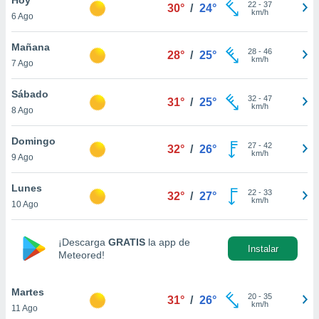
22
-
37
30°
/
24°
km/h
6 Ago
do en
 mismo.
sultar más
Mañana
28
-
46
28°
/
25°
 en nuestra
km/h
7 Ago
 Cookies
y
ualquier
Sábado
32
-
47
31°
/
25°
km/h
8 Ago
ento
 botón
ación de
Domingo
27
-
42
32°
/
26°
kies
km/h
9 Ago
 disponible
e nuestra
Lunes
22
-
33
.
32°
/
27°
km/h
10 Ago
IVAMENTE,
¡Descarga
GRATIS
la app de
Instalar
Meteored!
as
 a cookies
Martes
 no aceptar
20
-
35
31°
/
26°
km/h
11 Ago
ón de