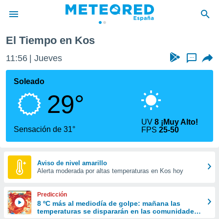
El Tiempo en Kos
privacidad
11:56
Jueves
...
o de
tiempo.com)
borado por
Soleado
es para
29°
ue la
 que se
e calidad.
UV
8 ¡Muy Alto!
eder a este
Sensación de 31°
FPS
25-50
ediante las
opciones:
ookies y
Aviso de nivel amarillo
Alerta moderada por altas temperaturas en Kos hoy
e forma
d digital
Predicción
ada, basada
8 ºC más al mediodía de golpe: mañana las
temperaturas se dispararán en las comunidades
mación