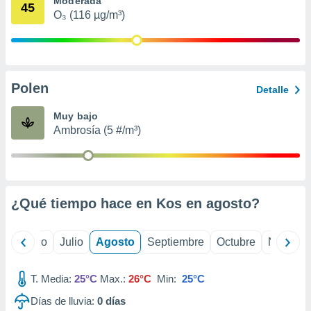
Moderada
 seleccionar
45
o.
O₃ (116 µg/m³)
calización
precisa e
ión mediante
Polen
, publicidad
Detalle
dos,
Muy bajo
 publicidad
Ambrosía (5 #/m³)
,
ón de
 desarrollo
s.
¿Qué tiempo hace en Kos en
agosto
?
tros 1199
ios
yo
Junio
Julio
Agosto
Septiembre
Octubre
Noviemb
T. Media:
25°C
Max.:
26°C
Min:
25°C
Días de lluvia:
0
días