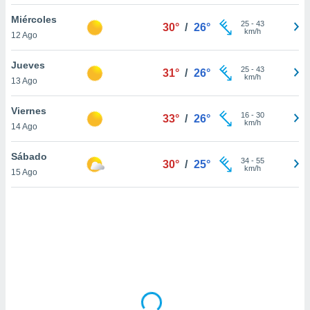
uedes
uestro sitio
Miércoles
25
-
43
30°
/
26°
.com. En
km/h
12 Ago
te
 de que
Jueves
talarán
25
-
43
31°
/
26°
km/h
13 Ago
e sean
para
a
Viernes
16
-
30
33°
/
26°
por el sitio
km/h
14 Ago
o se
cookies para
Sábado
34
-
55
30°
/
25°
km/h
15 Ago
nto ni para
licidad o
ado, aunque
sualizar
general no
ada. Puedes
 instalación
y acceder a
io web a
ste abono