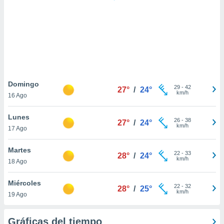
 botón
.
nto,
cios
kies,
ores únicos
Domingo
29
-
42
as similares
27°
/
24°
km/h
16 Ago
nar,
rocesar
Lunes
onales como
26
-
38
27°
/
24°
km/h
 este sitio
17 Ago
recciones IP
ficadores de
Martes
22
-
33
28°
/
24°
 posible
km/h
18 Ago
s
 traten tus
Miércoles
nales en
22
-
32
28°
/
25°
km/h
 interés
19 Ago
go a lo que
nerte. Para
Gráficas del tiempo
retirar su