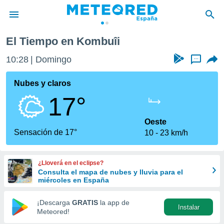
El Tiempo en Kombuîi
privacidad
10:28
Domingo
...
o de
tiempo.com)
borado por
Nubes y claros
es para
17°
ue la
 que se
e calidad.
Oeste
eder a este
Sensación de 17°
10
23 km/h
ediante las
opciones:
¿Lloverá en el eclipse?
ookies y
Consulta el mapa de nubes y lluvia para el
e forma
miércoles en España
d digital
¡Descarga
GRATIS
la app de
Instalar
ada, basada
Meteored!
mación