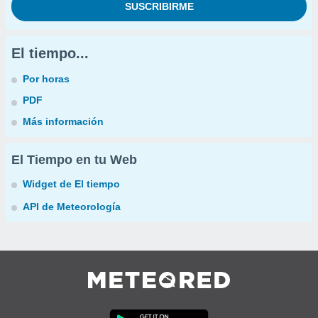
El tiempo...
Por horas
PDF
Más información
El Tiempo en tu Web
Widget de El tiempo
API de Meteorología