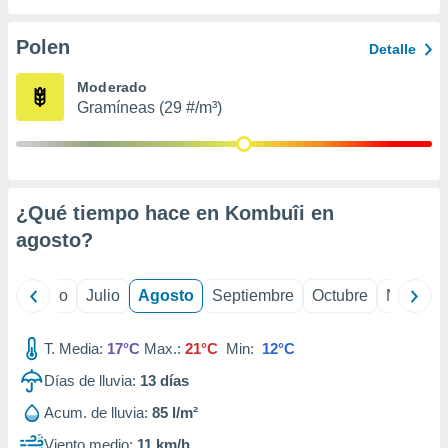
 seleccionar
o.
Polen
Detalle
calización
precisa e
Moderado
ión mediante
Gramíneas (29 #/m³)
, publicidad
dos,
 publicidad
,
¿Qué tiempo hace en Kombuîi en
ón de
agosto
?
 desarrollo
s.
tros 1199
yo
Junio
Julio
Agosto
Septiembre
Octubre
Noviemb
ios
T. Media:
17°C
Max.:
21°C
Min:
12°C
Días de lluvia:
13
días
Acum. de lluvia:
85 l/m²
Viento medio:
11 km/h