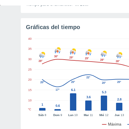
Tiempo para el amanecer
4h 26m
Gráficas del tiempo
40
35
30°
29°
29°
30
28°
28°
28°
25
22°
20
20°
20°
20°
20°
6.1
15
17°
5.3
3.6
2.8
10
1
0.6
°C
Sáb
8
Dom
9
Lun
10
Mar
11
Mié
12
Jue
13
Máxima