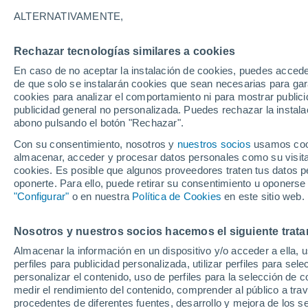
22°
ALTERNATIVAMENTE,
Rechazar tecnologías similares a cookies
Menguant
En caso de no aceptar la instalación de cookies, puedes acced
Iluminada
Sensación de 20°
de que solo se instalarán cookies que sean necesarias para garan
cookies para analizar el comportamiento ni para mostrar publici
publicidad general no personalizada. Puedes rechazar la instala
abono pulsando el botón "Rechazar".
Llega una vaguada
Este fin de semana dejará tormentas con lluv
Con su consentimiento, nosotros y
nuestros socios
usamos cooki
fuertes y granizo en España
almacenar, acceder y procesar datos personales como su visita e
cookies. Es posible que algunos proveedores traten tus datos pe
El Tiempo 1 - 7 días
Por horas
Actualidad
Mapa d
oponerte. Para ello, puede retirar su consentimiento u oponerse
"Configurar"
o en nuestra
Política de Cookies
en este sitio web.
Nosotros y nuestros socios hacemos el siguiente trata
Mañana
Lunes
Hoy
Almacenar la información en un dispositivo y/o acceder a ella, 
9 Ago
10 Ago
8 Ago
perfiles para publicidad personalizada, utilizar perfiles para sele
personalizar el contenido, uso de perfiles para la selección de c
medir el rendimiento del contenido, comprender al público a tra
procedentes de diferentes fuentes, desarrollo y mejora de los se
50%
70%
60%