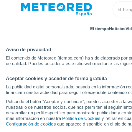
El tiempo
Noticias
Ví
Aviso de privacidad
El contenido de Meteored (tiempo.com) ha sido elaborado por pr
de calidad. Puedes acceder a este sitio web mediante las sigui
Aceptar cookies y acceder de forma gratuita
Inicio
Estados Unidos
Estado de Indiana
Koko
La publicidad digital personalizada, basada en la información r
financiar nuestra actividad para seguir ofreciéndote contenido c
El Tiempo en Kokomo -
Pulsando el botón "Aceptar y continuar", puedes acceder a la w
nuestras o de nuestros socios, que nos permiten el seguimiento
01:53
Sábado
desarrollar un perfil específico para mostrarte publicidad y co
más información en nuestra
Política de Cookies
y retirar en cu
Configuración de cookies
que aparece disponible en el pie de n
Cielo despejado