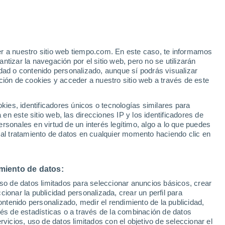
e
er a nuestro sitio web tiempo.com. En este caso, te informamos
:
22%
tizar la navegación por el sitio web, pero no se utilizarán
dad o contenido personalizado, aunque sí podrás visualizar
ción de cookies y acceder a nuestro sitio web a través de este
ias
es, identificadores únicos o tecnologías similares para
n este sitio web, las direcciones IP y los identificadores de
rsonales en virtud de un interés legítimo, algo a lo que puedes
e nubosidad
Radar de lluvia
Satélites
Modelos
 al tratamiento de datos en cualquier momento haciendo clic en
miento de datos:
Martes
Miércoles
Jueves
Viernes
uso de datos limitados para seleccionar anuncios básicos, crear
11 Ago
12 Ago
13 Ago
14 Ago
ccionar la publicidad personalizada, crear un perfil para
ontenido personalizado, medir el rendimiento de la publicidad,
vés de estadísticas o a través de la combinación de datos
rvicios, uso de datos limitados con el objetivo de seleccionar el
80%
80%
80%
70%