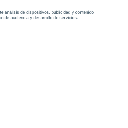
3.6 l/m²
5.3 l/m²
2.8 l/m²
4.7 l/m²
29°
/
22°
28°
/
20°
28°
/
20°
26°
/
20°
e análisis de dispositivos, publicidad y contenido
n de audiencia y desarrollo de servicios.
-
45
km/h
17
-
39
km/h
13
-
28
km/h
7
-
24
km/h
agosto
Suroeste
0 Bajo
13
-
23 km/h
FPS:
no
Suroeste
0 Bajo
13
-
23 km/h
FPS:
no
Suroeste
0 Bajo
13
-
23 km/h
FPS:
no
uboso
Suroeste
0 Bajo
12
-
19 km/h
FPS:
no