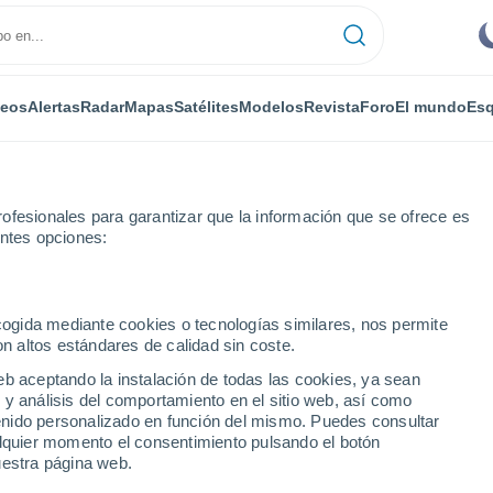
deos
Alertas
Radar
Mapas
Satélites
Modelos
Revista
Foro
El mundo
Esq
ofesionales para garantizar que la información que se ofrece es
entes opciones:
mo
ecogida mediante cookies o tecnologías similares, nos permite
on altos estándares de calidad sin coste.
 IN
eb aceptando la instalación de todas las cookies, ya sean
 y análisis del comportamiento en el sitio web, así como
...
ntenido personalizado en función del mismo. Puedes consultar
alquier momento el consentimiento pulsando el botón
Por horas
uestra página web.
Intervalos nubosos en las
próximas horas