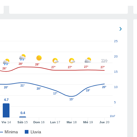
25
20
28°
28°
27°
27°
27°
27°
26°
15
21°
10
20°
20°
20°
19°
17°
4.7
15°
5
0.4
l/m²
Vie
14
Sáb
15
Dom
16
Lun
17
Mar
18
Mié
19
Jue
20
Mínima
Lluvia