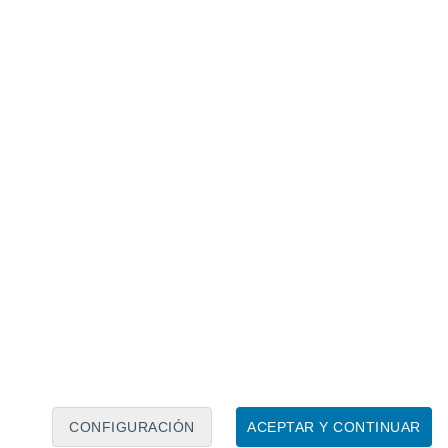
Calendario lunar
Lun
Mar
Mié
Jue
Vie
Sáb
Dom
8
9
10
11
12
13
14
15
16
17
18
19
20
21
CONFIGURACIÓN
ACEPTAR Y CONTINUAR