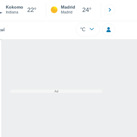
Kokomo
Madrid
Barcelona
22°
24°
Indiana
Madrid
Barcelona
°C
uí