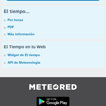
El tiempo...
Por horas
PDF
Más información
El Tiempo en tu Web
Widget de El tiempo
API de Meteorología