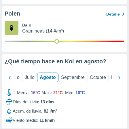
 seleccionar
o.
Polen
Detalle
calización
precisa e
Bajo
ión mediante
Gramíneas (14 #/m³)
, publicidad
dos,
 publicidad
,
¿Qué tiempo hace en Koi en
agosto
?
ón de
 desarrollo
s.
yo
Junio
Julio
Agosto
Septiembre
Octubre
Noviemb
tros 1199
ios
T. Media:
16°C
Max.:
21°C
Min:
10°C
Días de lluvia:
13
días
Acum. de lluvia:
82 l/m²
Viento medio:
11 km/h