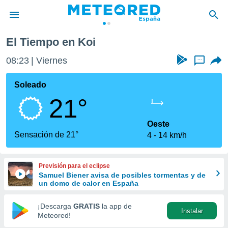
El Tiempo en Koi
privacidad
08:23
Viernes
...
o de
tiempo.com)
borado por
Soleado
es para
21°
ue la
 que se
e calidad.
Oeste
eder a este
Sensación de 21°
4
14 km/h
ediante las
opciones:
Previsión para el eclipse
ookies y
Samuel Biener avisa de posibles tormentas y de
e forma
un domo de calor en España
d digital
¡Descarga
GRATIS
la app de
Instalar
ada, basada
Meteored!
mación