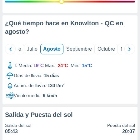
 seleccionar
o.
calización
precisa e
¿Qué tiempo hace en Knowlton - QC en
ión mediante
agosto
?
, publicidad
yo
Junio
Julio
Agosto
Septiembre
Octubre
Noviemb
dos,
 publicidad
,
T. Media:
19°C
Max.:
24°C
Min:
15°C
ón de
Días de lluvia:
15
días
 desarrollo
s.
Acum. de lluvia:
130 l/m²
tros 1199
Viento medio:
9 km/h
ios
Salida y Puesta del sol
Salida del sol
Puesta del sol
05:43
20:07