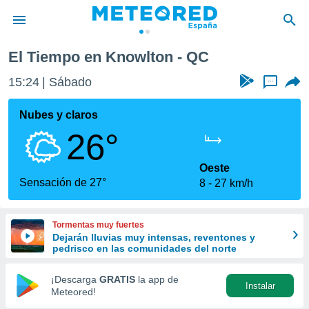
El Tiempo en Knowlton - QC
privacidad
15:24
Sábado
...
o de
tiempo.com)
borado por
Nubes y claros
es para
26°
ue la
 que se
e calidad.
Oeste
eder a este
Sensación de 27°
8
27 km/h
ediante las
opciones:
Tormentas muy fuertes
ookies y
Dejarán lluvias muy intensas, reventones y
e forma
pedrisco en las comunidades del norte
d digital
¡Descarga
GRATIS
la app de
Instalar
ada, basada
Meteored!
mación