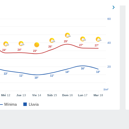
60
29°
40
27°
27°
26°
24°
24°
23°
20
16°
14°
13°
13°
11°
11°
10°
l/m²
Mié
12
Jue
13
Vie
14
Sáb
15
Dom
16
Lun
17
Mar
18
Mínima
Lluvia