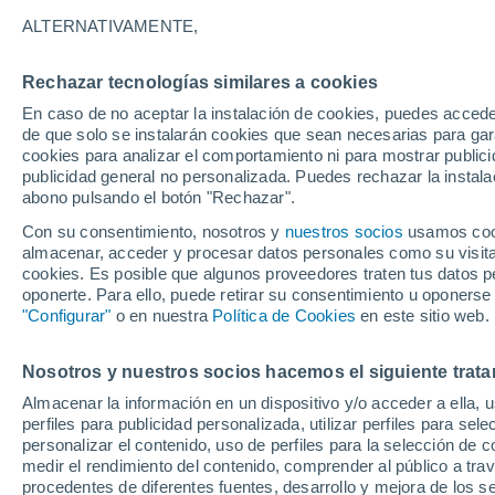
22°
ALTERNATIVAMENTE,
Rechazar tecnologías similares a cookies
30%
En caso de no aceptar la instalación de cookies, puedes acced
Sensación de 22°
0.3 l/m²
de que solo se instalarán cookies que sean necesarias para garan
cookies para analizar el comportamiento ni para mostrar publici
publicidad general no personalizada. Puedes rechazar la instala
abono pulsando el botón "Rechazar".
Previsión para el eclipse
Samuel Biener avisa de posibles tormentas y
Con su consentimiento, nosotros y
nuestros socios
usamos cooki
un domo de calor en España
almacenar, acceder y procesar datos personales como su visita e
cookies. Es posible que algunos proveedores traten tus datos pe
El Tiempo 1 - 7 días
Por horas
Actualidad
Mapa de
oponerte. Para ello, puede retirar su consentimiento u oponerse
"Configurar"
o en nuestra
Política de Cookies
en este sitio web.
Nosotros y nuestros socios hacemos el siguiente trata
Mañana
Sábado
D
Hoy
Almacenar la información en un dispositivo y/o acceder a ella, 
7 Ago
8 Ago
6 Ago
perfiles para publicidad personalizada, utilizar perfiles para sele
personalizar el contenido, uso de perfiles para la selección de c
medir el rendimiento del contenido, comprender al público a tra
procedentes de diferentes fuentes, desarrollo y mejora de los se
80%
30%
60%