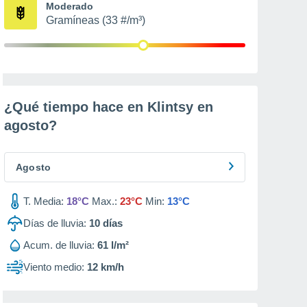
Moderado
Gramíneas (33 #/m³)
¿Qué tiempo hace en Klintsy en
agosto
?
Agosto
T. Media:
18°C
Max.:
23°C
Min:
13°C
Días de lluvia:
10
días
Acum. de lluvia:
61 l/m²
Viento medio:
12 km/h