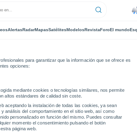
deos
Alertas
Radar
Mapas
Satélites
Modelos
Revista
Foro
El mundo
Esq
ofesionales para garantizar que la información que se ofrece es
entes opciones:
ecogida mediante cookies o tecnologías similares, nos permite
on altos estándares de calidad sin coste.
eb aceptando la instalación de todas las cookies, ya sean
 y análisis del comportamiento en el sitio web, así como
...
ntenido personalizado en función del mismo. Puedes consultar
alquier momento el consentimiento pulsando el botón
Por horas
uestra página web.
Intervalos nubosos en las
próximas horas