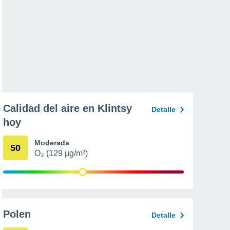
Calidad del aire en Klintsy
Detalle
hoy
Moderada
50
O₃ (129 µg/m³)
Polen
Detalle