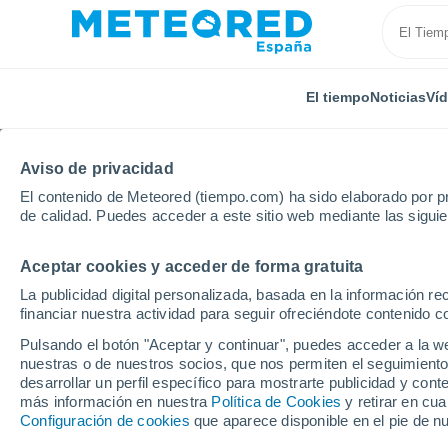
El tiempo
Noticias
Ví
Aviso de privacidad
El contenido de Meteored (tiempo.com) ha sido elaborado por pr
de calidad. Puedes acceder a este sitio web mediante las sigui
Aceptar cookies y acceder de forma gratuita
Inicio
Rusia
Óblast de Briansk
Klintsy
La publicidad digital personalizada, basada en la información r
financiar nuestra actividad para seguir ofreciéndote contenido c
El Tiempo en Klintsy
Pulsando el botón "Aceptar y continuar", puedes acceder a la w
nuestras o de nuestros socios, que nos permiten el seguimiento
22:36
Jueves
desarrollar un perfil específico para mostrarte publicidad y co
más información en nuestra
Política de Cookies
y retirar en cu
Configuración de cookies
que aparece disponible en el pie de n
Lluvia débil