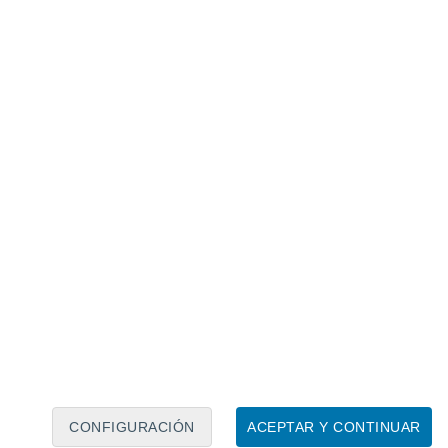
Calendario lunar
Lun
Mar
Mié
Jue
Vie
Sáb
Dom
6
7
8
9
10
11
12
13
14
15
16
17
18
19
CONFIGURACIÓN
ACEPTAR Y CONTINUAR