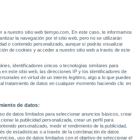
Riesgo de tormentas
Mañana por la tarde
er a nuestro sitio web tiempo.com. En este caso, te informamos
tizar la navegación por el sitio web, pero no se utilizarán
dad o contenido personalizado, aunque sí podrás visualizar
ción de cookies y acceder a nuestro sitio web a través de este
 de
es, identificadores únicos o tecnologías similares para
n este sitio web, las direcciones IP y los identificadores de
rsonales en virtud de un interés legítimo, algo a lo que puedes
 lluvia
Radar de lluvia
Satélites
Modelos
 al tratamiento de datos en cualquier momento haciendo clic en
miento de datos:
omingo
Lunes
Martes
Miércoles
uso de datos limitados para seleccionar anuncios básicos, crear
9 Ago
10 Ago
11 Ago
12 Ago
ccionar la publicidad personalizada, crear un perfil para
ontenido personalizado, medir el rendimiento de la publicidad,
vés de estadísticas o a través de la combinación de datos
rvicios, uso de datos limitados con el objetivo de seleccionar el
50%