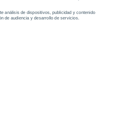
0.2 l/m²
23°
/
13°
26°
/
13°
29°
/
14°
24°
/
13°
e análisis de dispositivos, publicidad y contenido
n de audiencia y desarrollo de servicios.
-
31
km/h
8
-
19
km/h
15
-
36
km/h
14
-
35
km/h
Sur
2 Bajo
°
5
-
15 km/h
FPS:
no
Sur
1 Bajo
°
6
-
15 km/h
FPS:
no
Sur
0 Bajo
°
4
-
15 km/h
FPS:
no
Suroeste
0 Bajo
°
5
-
9 km/h
FPS:
no