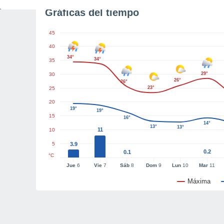
Gráficas del tiempo
45
40
34°
34°
35
29°
30
26°
26°
23°
25
20
19°
19°
15
16°
14°
13°
13°
11
10
5
3.9
0.2
0.1
°C
Jue
6
Vie
7
Sáb
8
Dom
9
Lun
10
Mar
11
Máxima