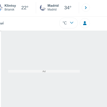
Klintsy
Madrid
Barcelona
22°
34°
Briansk
Madrid
Barcelona
°C
uí