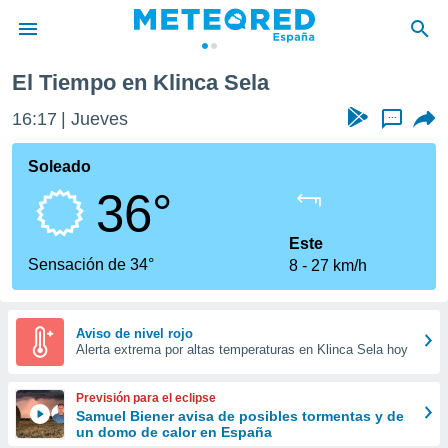
El Tiempo en Klinca Sela
privacidad
16:17
Jueves
...
o de
tiempo.com)
borado por
Soleado
es para
36°
ue la
 que se
e calidad.
Este
eder a este
Sensación de 34°
8
27 km/h
ediante las
opciones:
ookies y
Aviso de nivel rojo
Alerta extrema por altas temperaturas en Klinca Sela hoy
e forma
d digital
Previsión para el eclipse
ada, basada
Samuel Biener avisa de posibles tormentas y de
un domo de calor en España
mación