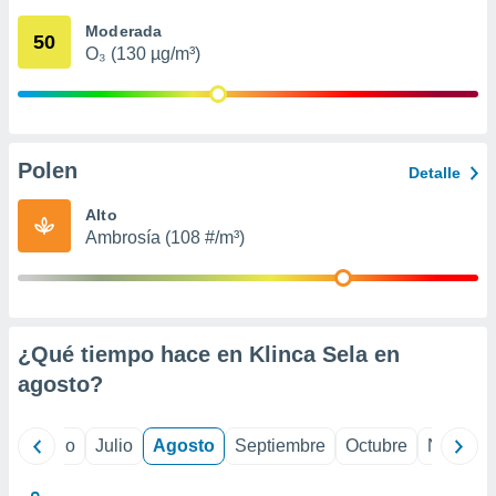
 seleccionar
o.
Moderada
50
O₃ (130 µg/m³)
calización
precisa e
ión mediante
, publicidad
Polen
Detalle
dos,
 publicidad
Alto
,
Ambrosía (108 #/m³)
ón de
 desarrollo
s.
tros 1199
ios
¿Qué tiempo hace en Klinca Sela en
agosto
?
yo
Junio
Julio
Agosto
Septiembre
Octubre
Noviemb