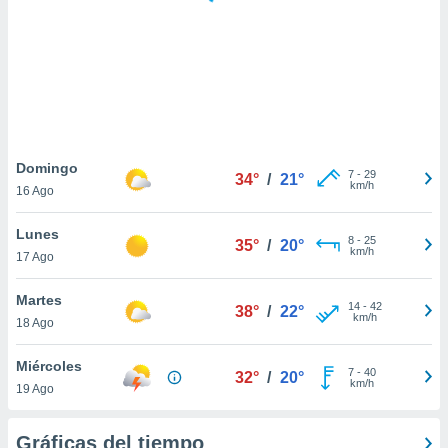
 botón
.
nto,
cios
kies,
ores únicos
Domingo
7
-
29
as similares
34°
/
21°
km/h
16 Ago
nar,
rocesar
Lunes
onales como
8
-
25
35°
/
20°
km/h
 este sitio
17 Ago
recciones IP
ficadores de
Martes
14
-
42
38°
/
22°
 posible
km/h
18 Ago
s
 traten tus
Miércoles
nales en
7
-
40
32°
/
20°
km/h
 interés
19 Ago
go a lo que
nerte. Para
Gráficas del tiempo
retirar su