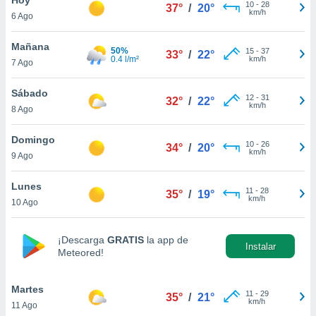
10
-
28
37°
/
20°
km/h
6 Ago
do en
 mismo.
sultar más
Mañana
50%
15
-
37
33°
/
22°
 en nuestra
0.4 l/m²
km/h
7 Ago
 Cookies
y
ualquier
Sábado
12
-
31
32°
/
22°
km/h
8 Ago
ento
 botón
ación de
Domingo
10
-
26
34°
/
20°
kies
km/h
9 Ago
 disponible
e nuestra
Lunes
11
-
28
.
35°
/
19°
km/h
10 Ago
IVAMENTE,
¡Descarga
GRATIS
la app de
Instalar
Meteored!
as
 a cookies
Martes
 no aceptar
11
-
29
35°
/
21°
km/h
11 Ago
ón de