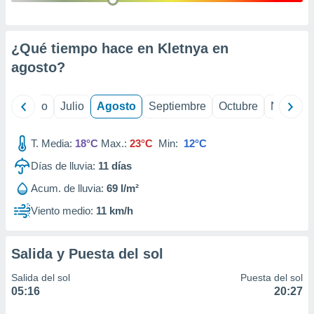
 seleccionar
o.
calización
¿Qué tiempo hace en Kletnya en
precisa e
ión mediante
agosto
?
, publicidad
yo
Junio
Julio
Agosto
Septiembre
Octubre
Noviemb
dos,
 publicidad
,
T. Media:
18°C
Max.:
23°C
Min:
12°C
ón de
Días de lluvia:
11
días
 desarrollo
s.
Acum. de lluvia:
69 l/m²
tros 1199
Viento medio:
11 km/h
ios
Salida y Puesta del sol
Salida del sol
Puesta del sol
05:16
20:27