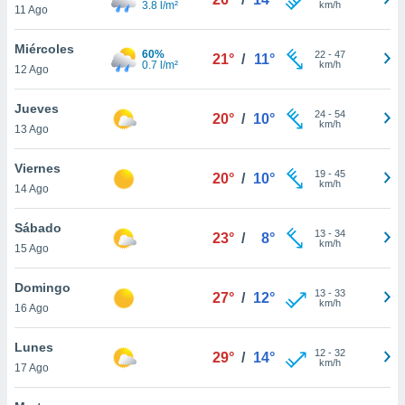
3.8 l/m²
km/h
11 Ago
do en
 mismo.
Miércoles
60%
22
-
47
sultar más
21°
/
11°
0.7 l/m²
km/h
12 Ago
 en nuestra
 Cookies
y
Jueves
ualquier
24
-
54
20°
/
10°
km/h
13 Ago
ento
 botón
Viernes
19
-
45
20°
/
10°
ación de
km/h
14 Ago
kies
 disponible
Sábado
e nuestra
13
-
34
23°
/
8°
km/h
.
15 Ago
IVAMENTE,
Domingo
13
-
33
27°
/
12°
km/h
16 Ago
as
Lunes
 a cookies
12
-
32
29°
/
14°
km/h
17 Ago
 no aceptar
ón de