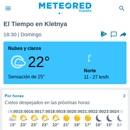
El Tiempo en Kletnya
privacidad
18:30
Domingo
...
o de
tiempo.com)
borado por
Nubes y claros
es para
22°
ue la
 que se
e calidad.
Norte
eder a este
Sensación de 25°
11
27 km/h
ediante las
opciones:
Por horas
ookies y
e forma
Cielos despejados en las próximas horas
3:00
14:00
15:00
16:00
17:00
18:00
19:00
20:00
21:00
22:00
23:00
24:00
d digital
ada, basada
22°
23°
23°
23°
23°
22°
21°
19°
17°
16°
15°
14°
mación