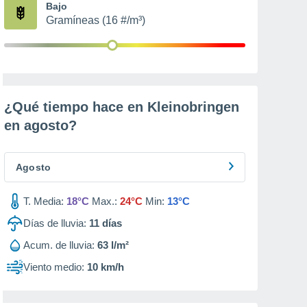
Bajo
Gramíneas (16 #/m³)
¿Qué tiempo hace en Kleinobringen
en
agosto
?
Agosto
T. Media:
18°C
Max.:
24°C
Min:
13°C
Días de lluvia:
11
días
Acum. de lluvia:
63 l/m²
Viento medio:
10 km/h