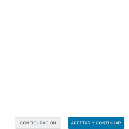
Calendario lunar
Lun
Mar
Mié
Jue
Vie
Sáb
Dom
9
10
11
12
13
14
15
16
17
18
19
20
21
22
CONFIGURACIÓN
ACEPTAR Y CONTINUAR