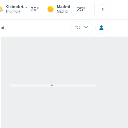
Kleinobringen
Madrid
Barcelona
29°
25°
Thuringia
Madrid
Barcelona
°C
uí