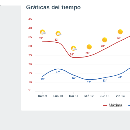
Gráficas del tiempo
45
40
35
33°
33°
32°
30
28°
25°
24°
25
20
17°
15
15°
14°
13°
13°
10
12°
°C
Dom
9
Lun
10
Mar
11
Mié
12
Jue
13
Vie
14
Máxima