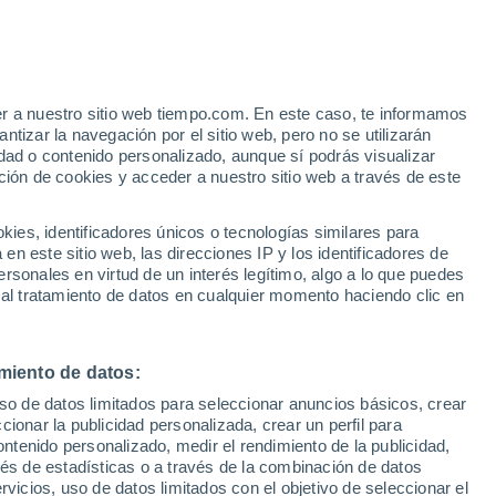
er a nuestro sitio web tiempo.com. En este caso, te informamos
h
tizar la navegación por el sitio web, pero no se utilizarán
dad o contenido personalizado, aunque sí podrás visualizar
ción de cookies y acceder a nuestro sitio web a través de este
es, identificadores únicos o tecnologías similares para
n este sitio web, las direcciones IP y los identificadores de
rsonales en virtud de un interés legítimo, algo a lo que puedes
e nubosidad
Radar de lluvia
Satélites
Modelos
 al tratamiento de datos en cualquier momento haciendo clic en
miento de datos:
iércoles
Jueves
Viernes
Sábado
uso de datos limitados para seleccionar anuncios básicos, crear
12 Ago
13 Ago
14 Ago
15 Ago
ccionar la publicidad personalizada, crear un perfil para
ontenido personalizado, medir el rendimiento de la publicidad,
vés de estadísticas o a través de la combinación de datos
rvicios, uso de datos limitados con el objetivo de seleccionar el