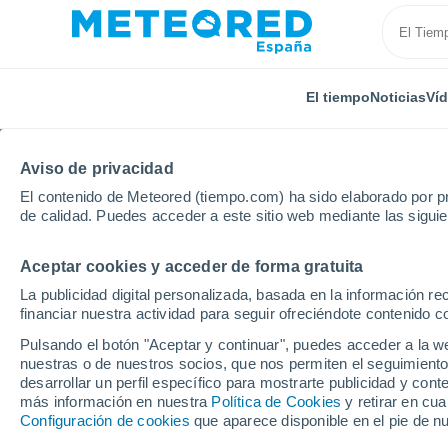
El tiempo
Noticias
Ví
Aviso de privacidad
El contenido de Meteored (tiempo.com) ha sido elaborado por pr
de calidad. Puedes acceder a este sitio web mediante las sigui
Aceptar cookies y acceder de forma gratuita
Inicio
Alemania
Turingia
Kleinobringen
La publicidad digital personalizada, basada en la información r
financiar nuestra actividad para seguir ofreciéndote contenido c
El Tiempo en Kleinobr
Pulsando el botón "Aceptar y continuar", puedes acceder a la w
nuestras o de nuestros socios, que nos permiten el seguimiento
11:15
Domingo
desarrollar un perfil específico para mostrarte publicidad y co
más información en nuestra
Política de Cookies
y retirar en cu
Configuración de cookies
que aparece disponible en el pie de n
Nubes y claros