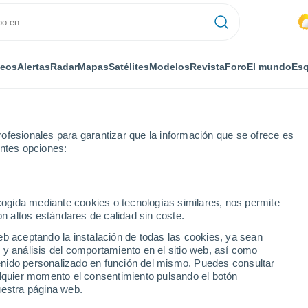
deos
Alertas
Radar
Mapas
Satélites
Modelos
Revista
Foro
El mundo
Esq
ofesionales para garantizar que la información que se ofrece es
entes opciones:
ecogida mediante cookies o tecnologías similares, nos permite
on altos estándares de calidad sin coste.
ingen
eb aceptando la instalación de todas las cookies, ya sean
 y análisis del comportamiento en el sitio web, así como
...
ntenido personalizado en función del mismo. Puedes consultar
alquier momento el consentimiento pulsando el botón
Por horas
uestra página web.
Intervalos nubosos en las
próximas horas