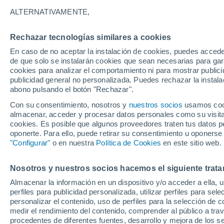
27°
ALTERNATIVAMENTE,
Rechazar tecnologías similares a cookies
Sureste
En caso de no aceptar la instalación de cookies, puedes acced
Sensación de 27°
8
-
22 km/
de que solo se instalarán cookies que sean necesarias para garan
cookies para analizar el comportamiento ni para mostrar publici
publicidad general no personalizada. Puedes rechazar la instala
abono pulsando el botón "Rechazar".
¿Lloverá en el eclipse?
Consulta el mapa de nubes y lluvia para el
Con su consentimiento, nosotros y
nuestros socios
usamos cooki
miércoles en España
almacenar, acceder y procesar datos personales como su visita e
cookies. Es posible que algunos proveedores traten tus datos pe
El Tiempo 1 - 7 días
Por horas
Actualidad
Mapa d
oponerte. Para ello, puede retirar su consentimiento u oponerse
"Configurar"
o en nuestra
Política de Cookies
en este sitio web.
Nosotros y nuestros socios hacemos el siguiente trata
Mañana
Martes
M
Hoy
Almacenar la información en un dispositivo y/o acceder a ella, 
10 Ago
11 Ago
9 Ago
perfiles para publicidad personalizada, utilizar perfiles para sele
personalizar el contenido, uso de perfiles para la selección de c
medir el rendimiento del contenido, comprender al público a tra
procedentes de diferentes fuentes, desarrollo y mejora de los se
30%
30%