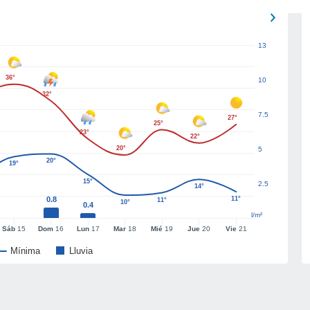
13
36°
10
32°
7.5
27°
25°
23°
22°
20°
5
20°
19°
15°
2.5
14°
0.8
11°
11°
10°
0.4
l/m²
Sáb
15
Dom
16
Lun
17
Mar
18
Mié
19
Jue
20
Vie
21
Mínima
Lluvia