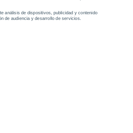
25°
/
12°
28°
/
13°
32°
/
14°
35°
/
18°
e análisis de dispositivos, publicidad y contenido
n de audiencia y desarrollo de servicios.
-
27
km/h
12
-
29
km/h
8
-
25
km/h
10
-
26
km/h
 agosto
Sureste
4 Medio
8
-
22 km/h
FPS:
6-10
Sureste
5 Medio
11
-
27 km/h
FPS:
6-10
Sur
6 Alto
13
-
30 km/h
FPS:
15-25
Sur
6 Alto
13
-
30 km/h
FPS:
15-25