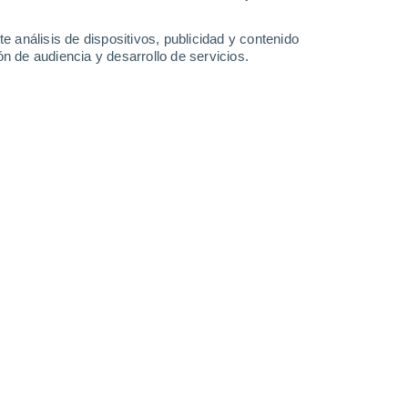
1.2 l/m²
33°
/
20°
34°
/
21°
32°
/
18°
30°
/
16°
e análisis de dispositivos, publicidad y contenido
n de audiencia y desarrollo de servicios.
-
30
km/h
12
-
35
km/h
13
-
38
km/h
11
-
35
km/h
Este
6 Alto
11
-
35 km/h
FPS:
15-25
Este
4 Medio
8
-
30 km/h
FPS:
6-10
Este
2 Bajo
5
-
23 km/h
FPS:
no
Noreste
1 Bajo
6
-
19 km/h
FPS:
no