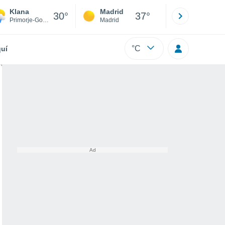
Klana
Madrid
Barcelona
30°
37°
Primorje-Gorski Kotar
Madrid
Barcelona
°C
uí