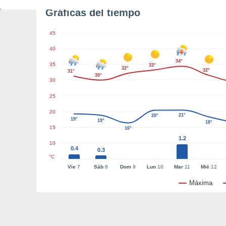
Gráficas del tiempo
45
40
34°
35
33°
32°
32°
31°
30°
30
25
20
21°
20°
19°
19°
18°
15
16°
1.2
10
0.4
0.3
°C
Vie
7
Sáb
8
Dom
9
Lun
10
Mar
11
Mié
12
Máxima