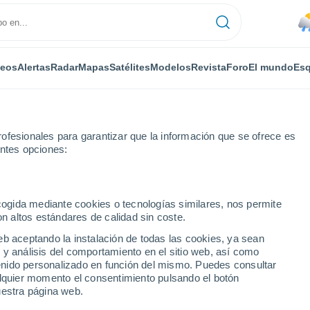
deos
Alertas
Radar
Mapas
Satélites
Modelos
Revista
Foro
El mundo
Esq
ofesionales para garantizar que la información que se ofrece es
entes opciones:
ecogida mediante cookies o tecnologías similares, nos permite
on altos estándares de calidad sin coste.
eb aceptando la instalación de todas las cookies, ya sean
 y análisis del comportamiento en el sitio web, así como
...
ntenido personalizado en función del mismo. Puedes consultar
alquier momento el consentimiento pulsando el botón
Por horas
uestra página web.
Lluvias débiles en las próximas
horas