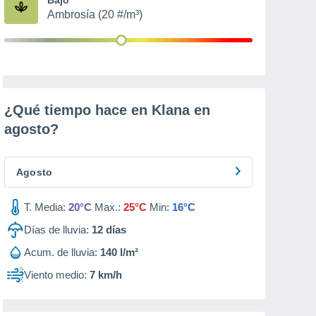
Ambrosía (20 #/m³)
¿Qué tiempo hace en Klana en
agosto
?
Agosto
T. Media:
20°C
Max.:
25°C
Min:
16°C
Días de lluvia:
12
días
Acum. de lluvia:
140 l/m²
Viento medio:
7 km/h