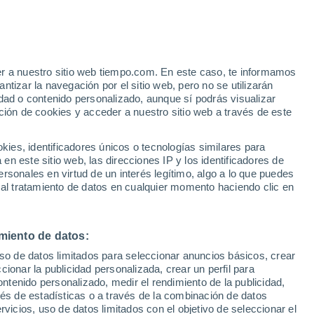
Aviso de nivel rojo
Alerta extrema por altas
temperaturas en Klana hoy
er a nuestro sitio web tiempo.com. En este caso, te informamos
tizar la navegación por el sitio web, pero no se utilizarán
dad o contenido personalizado, aunque sí podrás visualizar
ción de cookies y acceder a nuestro sitio web a través de este
es, identificadores únicos o tecnologías similares para
n este sitio web, las direcciones IP y los identificadores de
rsonales en virtud de un interés legítimo, algo a lo que puedes
ualidad
Mapa de lluvia
Satélites
Modelos
 al tratamiento de datos en cualquier momento haciendo clic en
miento de datos:
Lunes
Martes
Miércoles
Jueves
uso de datos limitados para seleccionar anuncios básicos, crear
10 Ago
11 Ago
12 Ago
13 Ago
ccionar la publicidad personalizada, crear un perfil para
ontenido personalizado, medir el rendimiento de la publicidad,
vés de estadísticas o a través de la combinación de datos
rvicios, uso de datos limitados con el objetivo de seleccionar el
50%