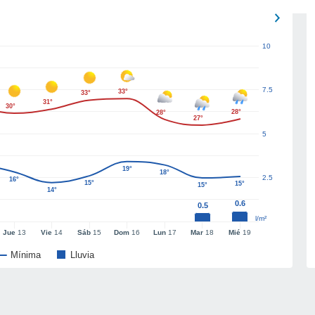
10
7.5
33°
33°
31°
30°
28°
28°
27°
5
19°
18°
2.5
16°
15°
15°
15°
14°
0.6
0.5
l/m²
Jue
13
Vie
14
Sáb
15
Dom
16
Lun
17
Mar
18
Mié
19
Mínima
Lluvia