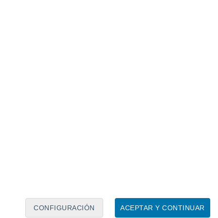
Calendario lunar
Lun
Mar
Mié
Jue
Vie
Sáb
Dom
7
8
9
10
11
12
13
14
15
16
17
18
19
20
CONFIGURACIÓN
ACEPTAR Y CONTINUAR