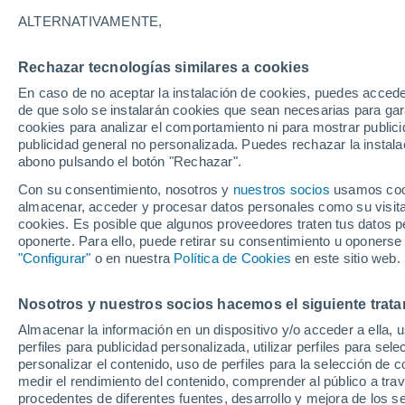
30°
ALTERNATIVAMENTE,
Rechazar tecnologías similares a cookies
40%
En caso de no aceptar la instalación de cookies, puedes acced
Sensación de 30°
0.2 l/m²
de que solo se instalarán cookies que sean necesarias para garan
cookies para analizar el comportamiento ni para mostrar publici
publicidad general no personalizada. Puedes rechazar la instala
abono pulsando el botón "Rechazar".
Tormentas fuertes
Esta tarde las tormentas dejarán fenómenos
Con su consentimiento, nosotros y
nuestros socios
usamos cooki
adversos en 6 comunidades
almacenar, acceder y procesar datos personales como su visita e
cookies. Es posible que algunos proveedores traten tus datos pe
El Tiempo 1 - 7 días
Por horas
Radar de lluvia
Act
oponerte. Para ello, puede retirar su consentimiento u oponerse
"Configurar"
o en nuestra
Política de Cookies
en este sitio web.
Nosotros y nuestros socios hacemos el siguiente trata
Mañana
Domingo
Hoy
Almacenar la información en un dispositivo y/o acceder a ella, 
8 Ago
9 Ago
7 Ago
perfiles para publicidad personalizada, utilizar perfiles para sele
personalizar el contenido, uso de perfiles para la selección de c
medir el rendimiento del contenido, comprender al público a tra
procedentes de diferentes fuentes, desarrollo y mejora de los se
50%
60%