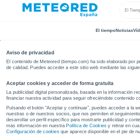
El tiempo
Noticias
Ví
Aviso de privacidad
El contenido de Meteored (tiempo.com) ha sido elaborado por pr
de calidad. Puedes acceder a este sitio web mediante las sigui
Aceptar cookies y acceder de forma gratuita
Inicio
Croacia
Primorje-Gorski Kotar
Klana
La publicidad digital personalizada, basada en la información r
financiar nuestra actividad para seguir ofreciéndote contenido c
El Tiempo en Klana
Pulsando el botón "Aceptar y continuar", puedes acceder a la w
nuestras o de nuestros socios, que nos permiten el seguimiento
14:42
Viernes
desarrollar un perfil específico para mostrarte publicidad y co
más información en nuestra
Política de Cookies
y retirar en cu
Configuración de cookies
que aparece disponible en el pie de n
Lluvia débil