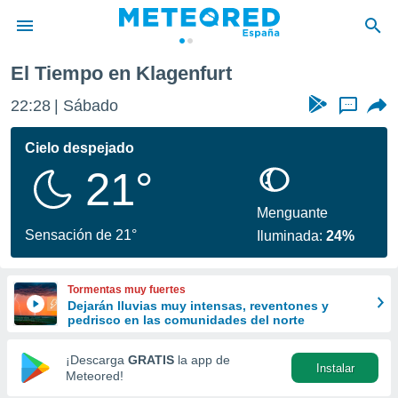
El Tiempo en Klagenfurt
privacidad
22:28
Sábado
...
o de
tiempo.com)
borado por
Cielo despejado
es para
21°
ue la
 que se
e calidad.
Menguante
eder a este
Sensación de 21°
Iluminada:
24%
ediante las
opciones:
Tormentas muy fuertes
ookies y
Dejarán lluvias muy intensas, reventones y
e forma
pedrisco en las comunidades del norte
d digital
¡Descarga
GRATIS
la app de
Instalar
ada, basada
Meteored!
mación