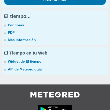
El tiempo...
Por horas
PDF
Más información
El Tiempo en tu Web
Widget de El tiempo
API de Meteorología