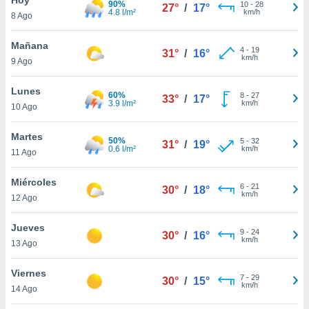
90%
10
-
28
27°
/
17°
4.8 l/m²
km/h
8 Ago
do en
 mismo.
sultar más
Mañana
4
-
19
31°
/
16°
 en nuestra
km/h
9 Ago
 Cookies
y
ualquier
Lunes
60%
8
-
27
33°
/
17°
3.9 l/m²
km/h
10 Ago
ento
 botón
ación de
Martes
50%
5
-
32
31°
/
19°
kies
0.6 l/m²
km/h
11 Ago
 disponible
e nuestra
Miércoles
6
-
21
.
30°
/
18°
km/h
12 Ago
IVAMENTE,
Jueves
9
-
24
30°
/
16°
km/h
13 Ago
as
 a cookies
Viernes
7
-
29
30°
/
15°
km/h
 no aceptar
14 Ago
ón de