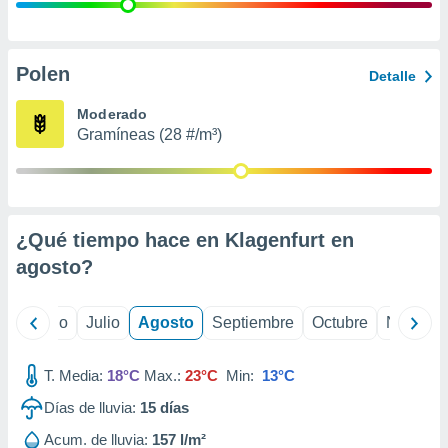
 seleccionar
o.
calización
precisa e
Polen
Detalle
ión mediante
Moderado
, publicidad
Gramíneas (28 #/m³)
dos,
 publicidad
,
ón de
¿Qué tiempo hace en Klagenfurt en
 desarrollo
s.
agosto
?
tros 1199
ios
yo
Junio
Julio
Agosto
Septiembre
Octubre
Noviemb
T. Media:
18°C
Max.:
23°C
Min:
13°C
Días de lluvia:
15
días
Acum. de lluvia:
157 l/m²