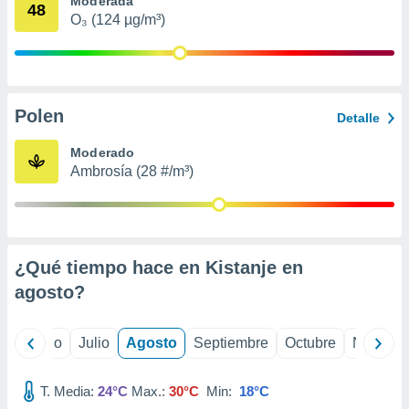
Moderada
 seleccionar
48
o.
O₃ (124 µg/m³)
calización
precisa e
ión mediante
Polen
, publicidad
Detalle
dos,
Moderado
 publicidad
Ambrosía (28 #/m³)
,
ón de
 desarrollo
s.
¿Qué tiempo hace en Kistanje en
tros 1199
ios
agosto
?
yo
Junio
Julio
Agosto
Septiembre
Octubre
Noviemb
T. Media:
24°C
Max.:
30°C
Min:
18°C