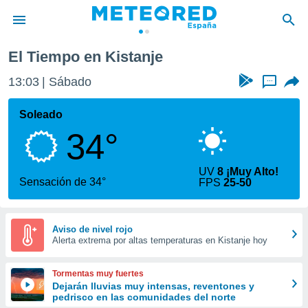
El Tiempo en Kistanje
privacidad
13:03
Sábado
...
o de
tiempo.com)
borado por
Soleado
es para
34°
ue la
 que se
e calidad.
UV
8 ¡Muy Alto!
eder a este
Sensación de 34°
FPS
25-50
ediante las
opciones:
ookies y
Aviso de nivel rojo
Alerta extrema por altas temperaturas en Kistanje hoy
e forma
d digital
Tormentas muy fuertes
ada, basada
Dejarán lluvias muy intensas, reventones y
pedrisco en las comunidades del norte
mación