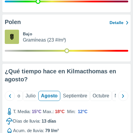
 seleccionar
o.
calización
precisa e
Polen
Detalle
ión mediante
Bajo
, publicidad
Gramíneas (23 #/m³)
dos,
 publicidad
,
ón de
¿Qué tiempo hace en Kilmacthomas en
 desarrollo
s.
agosto
?
tros 1199
ios
yo
Junio
Julio
Agosto
Septiembre
Octubre
Noviemb
T. Media:
15°C
Max.:
18°C
Min:
12°C
Días de lluvia:
13
días
Acum. de lluvia:
79 l/m²