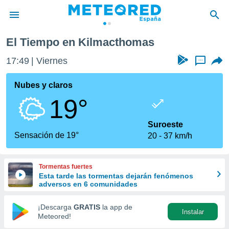
El Tiempo en Kilmacthomas
privacidad
17:49
Viernes
...
o de
tiempo.com)
borado por
Nubes y claros
es para
19°
ue la
 que se
e calidad.
Suroeste
eder a este
Sensación de 19°
20
37 km/h
ediante las
opciones:
Tormentas fuertes
ookies y
Esta tarde las tormentas dejarán fenómenos
e forma
adversos en 6 comunidades
d digital
¡Descarga
GRATIS
la app de
Instalar
ada, basada
Meteored!
mación