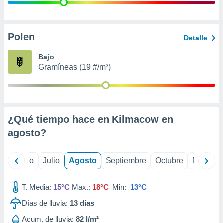
 seleccionar
o.
calización
precisa e
Polen
Detalle
ión mediante
Bajo
, publicidad
Gramíneas (19 #/m³)
dos,
 publicidad
,
ón de
¿Qué tiempo hace en Kilmacow en
 desarrollo
s.
agosto
?
tros 1199
ios
yo
Junio
Julio
Agosto
Septiembre
Octubre
Noviemb
T. Media:
15°C
Max.:
18°C
Min:
13°C
Días de lluvia:
13
días
Acum. de lluvia:
82 l/m²