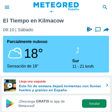
El Tiempo en Kilmacow
privacidad
09:10
Sábado
...
o de
tiempo.com)
borado por
Parcialmente nuboso
es para
18°
ue la
 que se
e calidad.
Sur
eder a este
Sensación de 18°
11
21 km/h
ediante las
opciones:
Llega una vaguada
ookies y
Este fin de semana dejará tormentas con lluvias
e forma
fuertes y granizo en España
d digital
¡Descarga
GRATIS
la app de
Instalar
ada, basada
Meteored!
mación