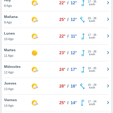
17
-
35
22°
/
12°
km/h
8 Ago
do en
 mismo.
sultar más
Mañana
20
-
38
25°
/
12°
 en nuestra
km/h
9 Ago
 Cookies
y
ualquier
Lunes
17
-
35
22°
/
11°
km/h
10 Ago
ento
 botón
ación de
Martes
19
-
38
23°
/
12°
kies
km/h
11 Ago
 disponible
e nuestra
Miércoles
16
-
35
.
24°
/
17°
km/h
12 Ago
IVAMENTE,
Jueves
15
-
29
28°
/
16°
km/h
13 Ago
as
 a cookies
Viernes
17
-
34
25°
/
14°
km/h
 no aceptar
14 Ago
ón de