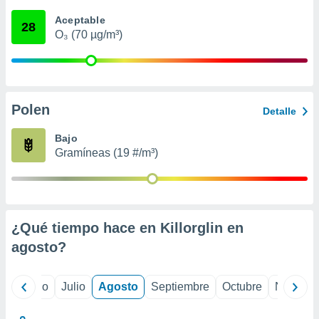
 seleccionar
o.
Aceptable
28
O₃ (70 µg/m³)
calización
precisa e
ión mediante
, publicidad
Polen
Detalle
dos,
 publicidad
Bajo
,
Gramíneas (19 #/m³)
ón de
 desarrollo
s.
tros 1199
ios
¿Qué tiempo hace en Killorglin en
agosto
?
yo
Junio
Julio
Agosto
Septiembre
Octubre
Noviemb