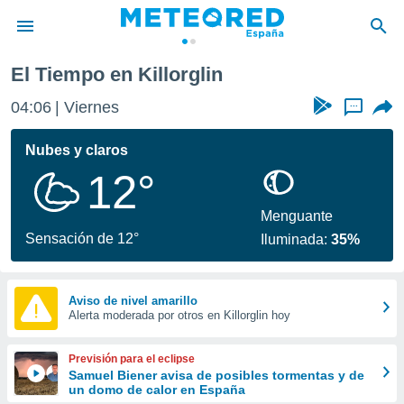
El Tiempo en Killorglin
privacidad
04:06
Viernes
...
o de
tiempo.com)
borado por
Nubes y claros
es para
12°
ue la
 que se
e calidad.
Menguante
eder a este
Sensación de 12°
Iluminada:
35%
ediante las
opciones:
ookies y
Aviso de nivel amarillo
Alerta moderada por otros en Killorglin hoy
e forma
d digital
Previsión para el eclipse
ada, basada
Samuel Biener avisa de posibles tormentas y de
un domo de calor en España
mación