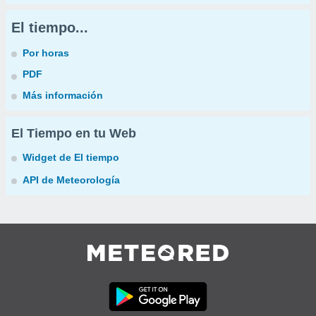
El tiempo...
Por horas
PDF
Más información
El Tiempo en tu Web
Widget de El tiempo
API de Meteorología