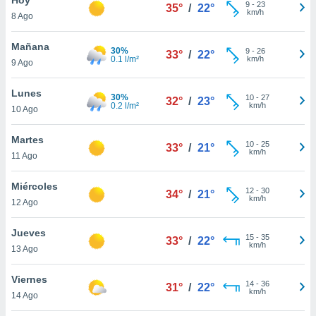
9
-
23
35°
/
22°
km/h
8 Ago
do en
 mismo.
sultar más
Mañana
30%
9
-
26
33°
/
22°
 en nuestra
0.1 l/m²
km/h
9 Ago
 Cookies
y
ualquier
Lunes
30%
10
-
27
32°
/
23°
0.2 l/m²
km/h
10 Ago
ento
 botón
ación de
Martes
10
-
25
33°
/
21°
kies
km/h
11 Ago
 disponible
e nuestra
Miércoles
12
-
30
.
34°
/
21°
km/h
12 Ago
IVAMENTE,
Jueves
15
-
35
33°
/
22°
km/h
13 Ago
as
 a cookies
Viernes
14
-
36
31°
/
22°
km/h
 no aceptar
14 Ago
ón de