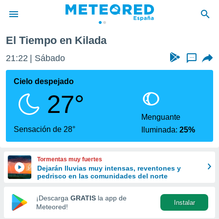
El Tiempo en Kilada
privacidad
21:22
Sábado
...
o de
tiempo.com)
borado por
Cielo despejado
es para
27°
ue la
 que se
e calidad.
Menguante
eder a este
Sensación de 28°
Iluminada:
25%
ediante las
opciones:
Tormentas muy fuertes
ookies y
Dejarán lluvias muy intensas, reventones y
e forma
pedrisco en las comunidades del norte
d digital
¡Descarga
GRATIS
la app de
Instalar
ada, basada
Meteored!
mación