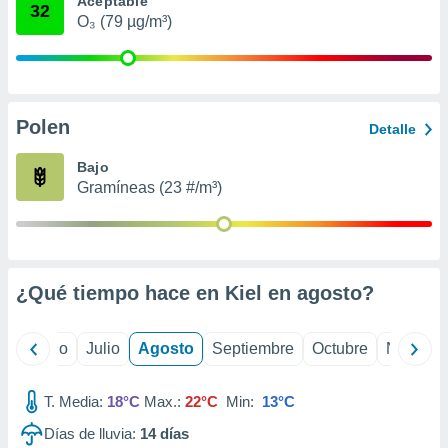
Aceptable
 seleccionar
32
o.
O₃ (79 µg/m³)
calización
precisa e
ión mediante
Polen
, publicidad
Detalle
dos,
Bajo
 publicidad
Gramíneas (23 #/m³)
,
ón de
 desarrollo
s.
¿Qué tiempo hace en Kiel en
agosto
?
tros 1199
ios
yo
Junio
Julio
Agosto
Septiembre
Octubre
Noviemb
T. Media:
18°C
Max.:
22°C
Min:
13°C
Días de lluvia:
14
días