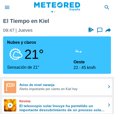
El Tiempo en Kiel
privacidad
09:47
Jueves
...
o de
tiempo.com)
borado por
Nubes y claros
es para
21°
ue la
 que se
e calidad.
Oeste
eder a este
Sensación de 21°
22
45 km/h
ediante las
opciones:
ookies y
Aviso de nivel naranja
Alerta importante por viento en Kiel hoy
e forma
d digital
Revista
ada, basada
El telescopio solar Inouye ha permitido un
importante descubrimiento de un proceso solar
mación