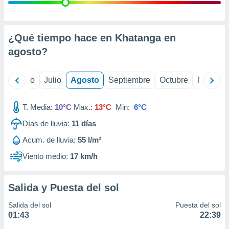
 seleccionar
o.
calización
precisa e
¿Qué tiempo hace en Khatanga en
ión mediante
agosto
?
, publicidad
yo
Junio
Julio
Agosto
Septiembre
Octubre
Noviemb
dos,
 publicidad
,
T. Media:
10°C
Max.:
13°C
Min:
6°C
ón de
Días de lluvia:
11
días
 desarrollo
s.
Acum. de lluvia:
55 l/m²
tros 1199
Viento medio:
17 km/h
ios
Salida y Puesta del sol
Salida del sol
Puesta del sol
01:43
22:39