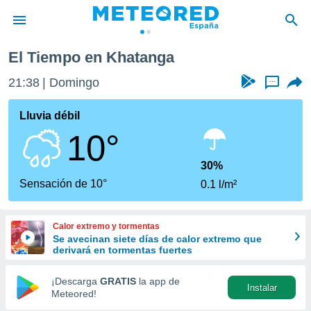
El Tiempo en Khatanga
privacidad
21:38
Domingo
...
o de
tiempo.com)
borado por
Lluvia débil
es para
10°
ue la
 que se
e calidad.
30%
eder a este
Sensación de 10°
0.1 l/m²
ediante las
opciones:
Calor extremo y tormentas
ookies y
Se avecinan siete días de calor extremo que
e forma
derivará en tormentas fuertes
d digital
¡Descarga
GRATIS
la app de
Instalar
ada, basada
Meteored!
mación