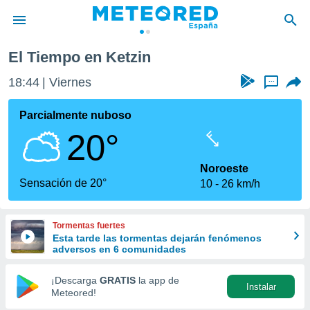
El Tiempo en Ketzin
privacidad
18:44
Viernes
...
o de
tiempo.com)
borado por
Parcialmente nuboso
es para
20°
ue la
 que se
e calidad.
Noroeste
eder a este
Sensación de 20°
10
26 km/h
ediante las
opciones:
Tormentas fuertes
ookies y
Esta tarde las tormentas dejarán fenómenos
e forma
adversos en 6 comunidades
d digital
¡Descarga
GRATIS
la app de
Instalar
ada, basada
Meteored!
mación