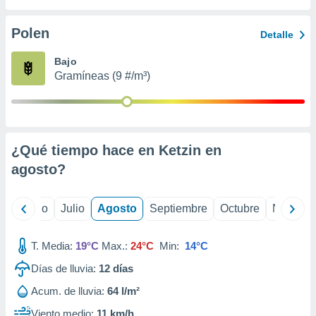
 seleccionar
o.
Polen
Detalle
calización
precisa e
Bajo
ión mediante
Gramíneas (9 #/m³)
, publicidad
dos,
 publicidad
,
¿Qué tiempo hace en Ketzin en
ón de
agosto
?
 desarrollo
s.
tros 1199
yo
Junio
Julio
Agosto
Septiembre
Octubre
Noviemb
ios
T. Media:
19°C
Max.:
24°C
Min:
14°C
Días de lluvia:
12
días
Acum. de lluvia:
64 l/m²
Viento medio:
11 km/h