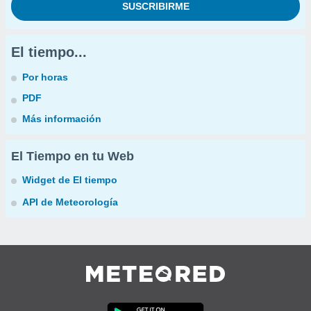
El tiempo...
Por horas
PDF
Más información
El Tiempo en tu Web
Widget de El tiempo
API de Meteorología