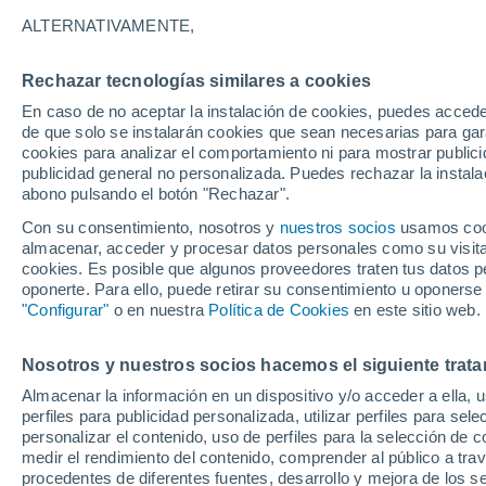
25°
ALTERNATIVAMENTE,
Rechazar tecnologías similares a cookies
Sur
En caso de no aceptar la instalación de cookies, puedes acced
Sensación de 26°
13
-
33 km
de que solo se instalarán cookies que sean necesarias para garan
cookies para analizar el comportamiento ni para mostrar publici
publicidad general no personalizada. Puedes rechazar la instala
abono pulsando el botón "Rechazar".
Tormentas muy fuertes
Dejarán lluvias muy intensas, reventones y
Con su consentimiento, nosotros y
nuestros socios
usamos cooki
pedrisco en las comunidades del norte
almacenar, acceder y procesar datos personales como su visita e
cookies. Es posible que algunos proveedores traten tus datos pe
El Tiempo 1 - 7 días
Por horas
Actualidad
Mapa d
oponerte. Para ello, puede retirar su consentimiento u oponerse
"Configurar"
o en nuestra
Política de Cookies
en este sitio web.
Nosotros y nuestros socios hacemos el siguiente trata
Mañana
Lunes
Hoy
Almacenar la información en un dispositivo y/o acceder a ella, 
9 Ago
10 Ago
8 Ago
perfiles para publicidad personalizada, utilizar perfiles para sele
personalizar el contenido, uso de perfiles para la selección de c
medir el rendimiento del contenido, comprender al público a tra
procedentes de diferentes fuentes, desarrollo y mejora de los se