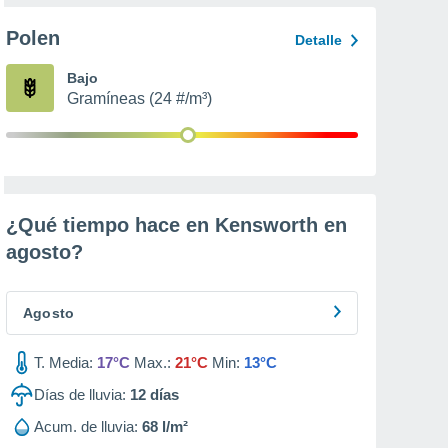
Polen
Detalle
Bajo
Gramíneas (24 #/m³)
¿Qué tiempo hace en Kensworth en
agosto
?
Agosto
T. Media:
17°C
Max.:
21°C
Min:
13°C
Días de lluvia:
12
días
Acum. de lluvia:
68 l/m²