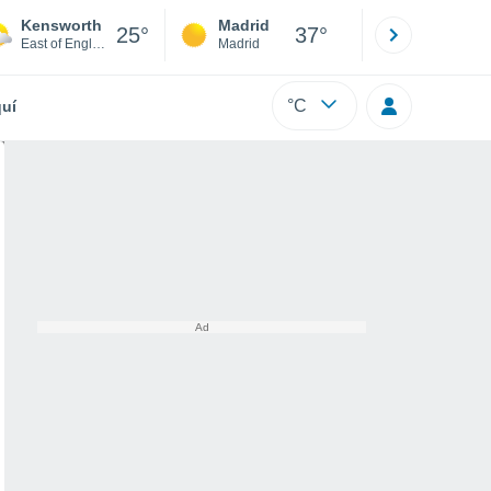
Kensworth
Madrid
Barcelona
25°
37°
East of England
Madrid
Barcelona
°C
uí