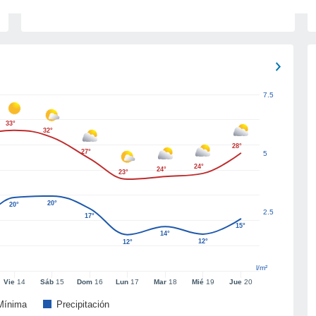
7.5
33°
32°
28°
27°
5
24°
24°
23°
20°
20°
2.5
17°
15°
14°
12°
12°
l/m²
Vie
14
Sáb
15
Dom
16
Lun
17
Mar
18
Mié
19
Jue
20
Mínima
Precipitación