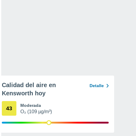
Calidad del aire en
Detalle
Kensworth hoy
Moderada
43
O₃ (109 µg/m³)