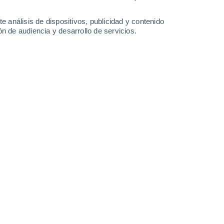
25°
/
14°
29°
/
15°
32°
/
15°
33°
/
20°
e análisis de dispositivos, publicidad y contenido
n de audiencia y desarrollo de servicios.
-
34
km/h
15
-
36
km/h
8
-
25
km/h
12
-
27
km/h
osto
Sur
3 Medio
13
-
33 km/h
FPS:
6-10
uboso
Sur
2 Bajo
13
-
32 km/h
FPS:
no
Sur
1 Bajo
14
-
30 km/h
FPS:
no
uboso
Sur
0 Bajo
12
-
29 km/h
FPS:
no