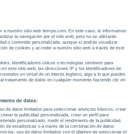
er a nuestro sitio web tiempo.com. En este caso, te informamos
/h
tizar la navegación por el sitio web, pero no se utilizarán
dad o contenido personalizado, aunque sí podrás visualizar
ción de cookies y acceder a nuestro sitio web a través de este
es, identificadores únicos o tecnologías similares para
n este sitio web, las direcciones IP y los identificadores de
rsonales en virtud de un interés legítimo, algo a lo que puedes
e nubosidad
Radar de lluvia
Satélites
Modelos
 al tratamiento de datos en cualquier momento haciendo clic en
miento de datos:
Martes
Miércoles
Jueves
Viernes
uso de datos limitados para seleccionar anuncios básicos, crear
11 Ago
12 Ago
13 Ago
14 Ago
ccionar la publicidad personalizada, crear un perfil para
ontenido personalizado, medir el rendimiento de la publicidad,
vés de estadísticas o a través de la combinación de datos
rvicios, uso de datos limitados con el objetivo de seleccionar el