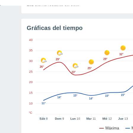
Luz diurna restante
5h 39m
Gráficas del tiempo
40
35
32°
29°
29°
30
26°
25°
25
23°
20
15
15°
15°
15°
14°
14°
10
11°
°C
Sáb
8
Dom
9
Lun
10
Mar
11
Mié
12
Jue
13
Máxima