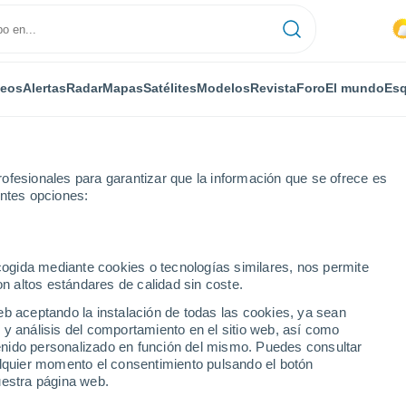
deos
Alertas
Radar
Mapas
Satélites
Modelos
Revista
Foro
El mundo
Esq
ofesionales para garantizar que la información que se ofrece es
entes opciones:
h
ecogida mediante cookies o tecnologías similares, nos permite
on altos estándares de calidad sin coste.
th
eb aceptando la instalación de todas las cookies, ya sean
 y análisis del comportamiento en el sitio web, así como
...
ntenido personalizado en función del mismo. Puedes consultar
alquier momento el consentimiento pulsando el botón
Por horas
uestra página web.
Cielos nubosos en las próximas
horas