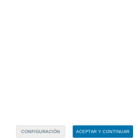
Calendario lunar
Lun
Mar
Mié
Jue
Vie
Sáb
Dom
8
9
10
11
12
13
14
15
16
17
18
19
20
21
CONFIGURACIÓN
ACEPTAR Y CONTINUAR