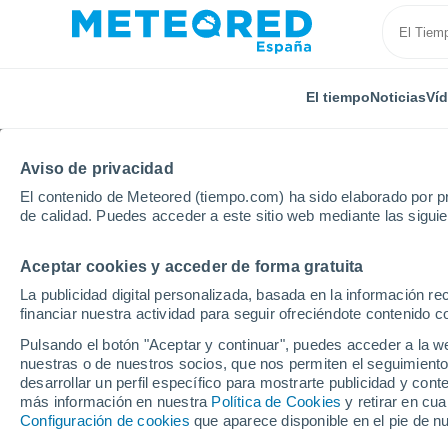
El tiempo
Noticias
Ví
Aviso de privacidad
El contenido de Meteored (tiempo.com) ha sido elaborado por pr
de calidad. Puedes acceder a este sitio web mediante las sigui
Aceptar cookies y acceder de forma gratuita
Inicio
Reino Unido
Este de Inglaterra
Kenswort
La publicidad digital personalizada, basada en la información r
financiar nuestra actividad para seguir ofreciéndote contenido c
El Tiempo en Kenswor
Pulsando el botón "Aceptar y continuar", puedes acceder a la w
nuestras o de nuestros socios, que nos permiten el seguimiento
15:39
Sábado
desarrollar un perfil específico para mostrarte publicidad y co
más información en nuestra
Política de Cookies
y retirar en cu
Configuración de cookies
que aparece disponible en el pie de n
Nubes y claros