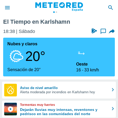
El Tiempo en Karlshamn
privacidad
18:38
Sábado
...
o de
tiempo.com)
borado por
Nubes y claros
es para
20°
ue la
 que se
e calidad.
Oeste
eder a este
Sensación de 20°
16
33 km/h
ediante las
opciones:
ookies y
Aviso de nivel amarillo
Alerta moderada por incendios en Karlshamn hoy
e forma
d digital
Tormentas muy fuertes
ada, basada
Dejarán lluvias muy intensas, reventones y
pedrisco en las comunidades del norte
mación