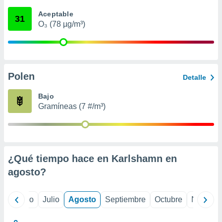
 seleccionar
o.
Aceptable
31
O₃ (78 µg/m³)
calización
precisa e
ión mediante
, publicidad
Polen
Detalle
dos,
 publicidad
Bajo
,
Gramíneas (7 #/m³)
ón de
 desarrollo
s.
tros 1199
ios
¿Qué tiempo hace en Karlshamn en
agosto
?
yo
Junio
Julio
Agosto
Septiembre
Octubre
Noviemb