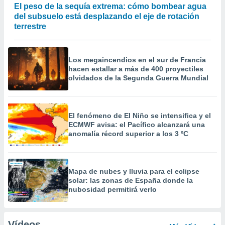
El peso de la sequía extrema: cómo bombear agua
del subsuelo está desplazando el eje de rotación
terrestre
Los megaincendios en el sur de Francia
hacen estallar a más de 400 proyectiles
olvidados de la Segunda Guerra Mundial
El fenómeno de El Niño se intensifica y el
ECMWF avisa: el Pacífico alcanzará una
anomalía récord superior a los 3 ºC
Mapa de nubes y lluvia para el eclipse
solar: las zonas de España donde la
nubosidad permitirá verlo
Vídeos