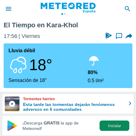
El Tiempo en Kara-Khol
privacidad
17:56
Viernes
...
o de
tiempo.com)
borado por
Lluvia débil
es para
18°
ue la
 que se
e calidad.
80%
eder a este
Sensación de 18°
0.5 l/m²
ediante las
opciones:
Tormentas fuertes
ookies y
Esta tarde las tormentas dejarán fenómenos
e forma
adversos en 6 comunidades
d digital
¡Descarga
GRATIS
la app de
Instalar
ada, basada
Meteored!
mación