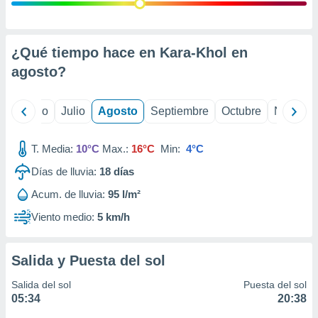
 seleccionar
o.
calización
precisa e
¿Qué tiempo hace en Kara-Khol en
ión mediante
agosto
?
, publicidad
yo
Junio
Julio
Agosto
Septiembre
Octubre
Noviemb
dos,
 publicidad
,
T. Media:
10°C
Max.:
16°C
Min:
4°C
ón de
Días de lluvia:
18
días
 desarrollo
s.
Acum. de lluvia:
95 l/m²
tros 1199
Viento medio:
5 km/h
ios
Salida y Puesta del sol
Salida del sol
Puesta del sol
05:34
20:38