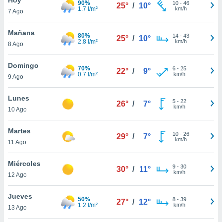
90%
10
-
46
25°
/
10°
1.7 l/m²
km/h
7 Ago
do en
 mismo.
sultar más
Mañana
80%
14
-
43
25°
/
10°
 en nuestra
2.8 l/m²
km/h
8 Ago
 Cookies
y
ualquier
Domingo
70%
6
-
25
22°
/
9°
0.7 l/m²
km/h
9 Ago
ento
 botón
ación de
Lunes
5
-
22
26°
/
7°
kies
km/h
10 Ago
 disponible
e nuestra
Martes
10
-
26
.
29°
/
7°
km/h
11 Ago
IVAMENTE,
Miércoles
9
-
30
30°
/
11°
km/h
12 Ago
as
 a cookies
Jueves
50%
8
-
39
27°
/
12°
1.2 l/m²
km/h
 no aceptar
13 Ago
ón de