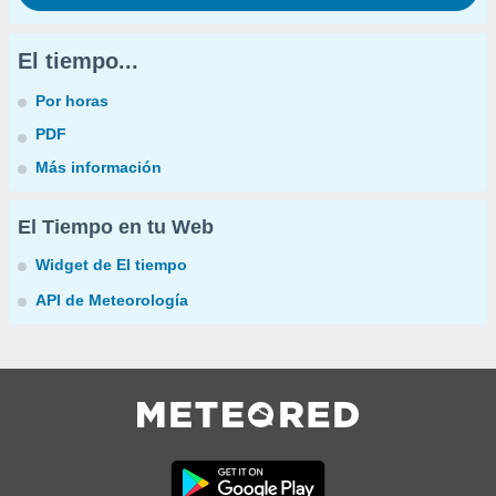
El tiempo...
Por horas
PDF
Más información
El Tiempo en tu Web
Widget de El tiempo
API de Meteorología