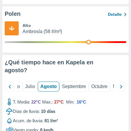
 seleccionar
o.
Polen
Detalle
calización
precisa e
Alto
ión mediante
Ambrosía (58 #/m³)
, publicidad
dos,
 publicidad
,
¿Qué tiempo hace en Kapela en
ón de
agosto
?
 desarrollo
s.
tros 1199
yo
Junio
Julio
Agosto
Septiembre
Octubre
Noviemb
ios
T. Media:
22°C
Max.:
27°C
Min:
16°C
Días de lluvia:
10
días
Acum. de lluvia:
81 l/m²
Viento medio:
8 km/h