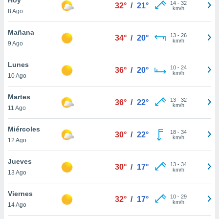
14
-
32
32°
/
21°
km/h
8 Ago
do en
 mismo.
sultar más
Mañana
13
-
26
34°
/
20°
 en nuestra
km/h
9 Ago
 Cookies
y
ualquier
Lunes
10
-
24
36°
/
20°
km/h
10 Ago
ento
 botón
ación de
Martes
13
-
32
36°
/
22°
kies
km/h
11 Ago
 disponible
e nuestra
Miércoles
18
-
34
.
30°
/
22°
km/h
12 Ago
IVAMENTE,
Jueves
13
-
34
30°
/
17°
km/h
13 Ago
as
 a cookies
Viernes
10
-
29
32°
/
17°
km/h
 no aceptar
14 Ago
ón de