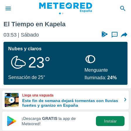
El Tiempo en Kapela
privacidad
03:53
Sábado
...
o de
tiempo.com)
borado por
Nubes y claros
es para
23°
ue la
 que se
e calidad.
Menguante
eder a este
Sensación de 25°
Iluminada:
24%
ediante las
opciones:
Llega una vaguada
ookies y
Este fin de semana dejará tormentas con lluvias
e forma
fuertes y granizo en España
d digital
¡Descarga
GRATIS
la app de
Instalar
ada, basada
Meteored!
mación