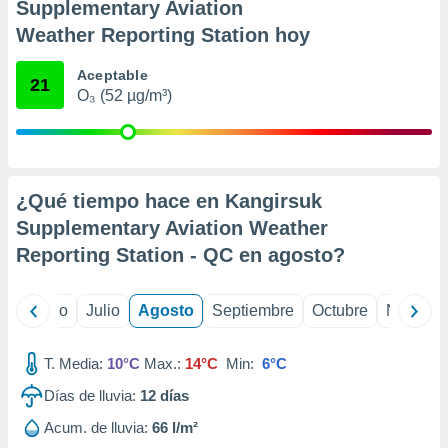
 seleccionar
Supplementary Aviation
o.
Weather Reporting Station hoy
calización
precisa e
Aceptable
21
ión mediante
O₃ (52 µg/m³)
, publicidad
dos,
 publicidad
¿Qué tiempo hace en Kangirsuk
,
ón de
Supplementary Aviation Weather
 desarrollo
Reporting Station - QC en
agosto
?
s.
tros 1199
yo
Junio
Julio
Agosto
Septiembre
Octubre
Noviemb
ios
T. Media:
10°C
Max.:
14°C
Min:
6°C
Días de lluvia:
12
días
Acum. de lluvia:
66 l/m²