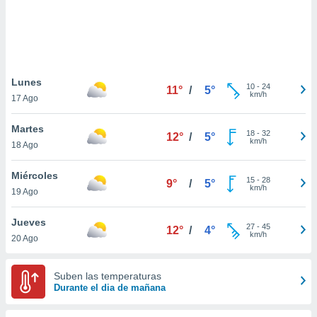
 botón
.
nto,
Lunes
cios
10
-
24
11°
/
5°
km/h
17 Ago
kies,
ores únicos
as similares
Martes
18
-
32
12°
/
5°
nar,
km/h
18 Ago
rocesar
onales como
Miércoles
 este sitio
15
-
28
9°
/
5°
km/h
19 Ago
recciones IP
ficadores de
 posible
Jueves
27
-
45
12°
/
4°
s
km/h
20 Ago
 traten tus
nales en
 interés
Suben las temperaturas
go a lo que
Durante el dia de mañana
nerte. Para
retirar su