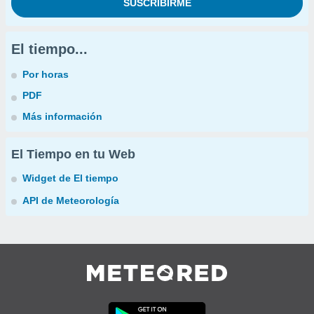
El tiempo...
Por horas
PDF
Más información
El Tiempo en tu Web
Widget de El tiempo
API de Meteorología