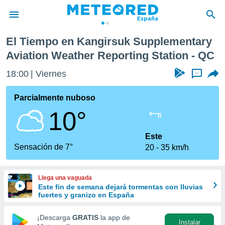
ry Aviation Weather Reporting Station
El Tiempo en Kangirsuk Supplementary
privacidad
Aviation Weather Reporting Station - QC
o de
tiempo.com)
18:00
Viernes
...
borado por
es para
Parcialmente nuboso
ue la
 que se
10°
e calidad.
eder a este
Este
ediante las
Sensación de 7°
opciones:
20
35 km/h
ookies y
e forma
Llega una vaguada
Este fin de semana dejará tormentas con lluvias
fuertes y granizo en España
d digital
ada, basada
¡Descarga
GRATIS
la app de
mación
Instalar