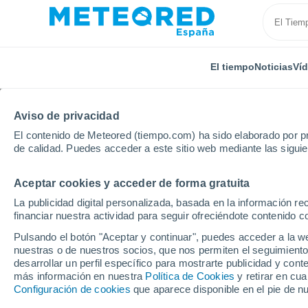
El tiempo
Noticias
Ví
Aviso de privacidad
El contenido de Meteored (tiempo.com) ha sido elaborado por pr
de calidad. Puedes acceder a este sitio web mediante las sigui
Aceptar cookies y acceder de forma gratuita
Inicio
Alemania
Sajonia
Kaditz
La publicidad digital personalizada, basada en la información r
financiar nuestra actividad para seguir ofreciéndote contenido c
El Tiempo en Kaditz
Pulsando el botón "Aceptar y continuar", puedes acceder a la w
nuestras o de nuestros socios, que nos permiten el seguimiento
01:51
Viernes
desarrollar un perfil específico para mostrarte publicidad y co
más información en nuestra
Política de Cookies
y retirar en cu
Configuración de cookies
que aparece disponible en el pie de n
Cielo despejado