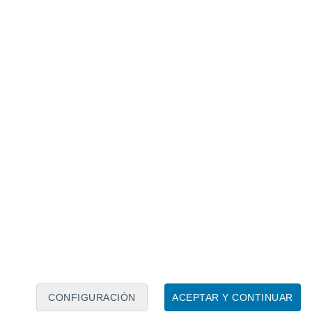
Calendario lunar
Lun
Mar
Mié
Jue
Vie
Sáb
Dom
7
8
9
10
11
12
13
14
15
16
17
18
19
20
CONFIGURACIÓN
ACEPTAR Y CONTINUAR