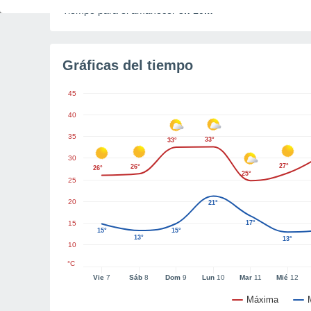
Tiempo para el amanecer
3h 10m
Gráficas del tiempo
45
40
35
33°
33°
30
27°
26°
26°
25°
25
20
21°
15
17°
15°
15°
13°
13°
10
°C
Vie
7
Sáb
8
Dom
9
Lun
10
Mar
11
Mié
12
Máxima