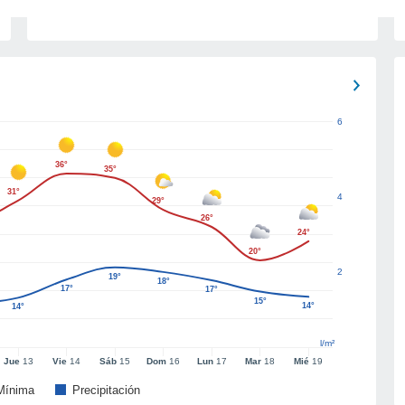
6
36°
35°
31°
4
29°
26°
24°
20°
2
19°
18°
17°
17°
15°
14°
14°
l/m²
Jue
13
Vie
14
Sáb
15
Dom
16
Lun
17
Mar
18
Mié
19
Mínima
Precipitación