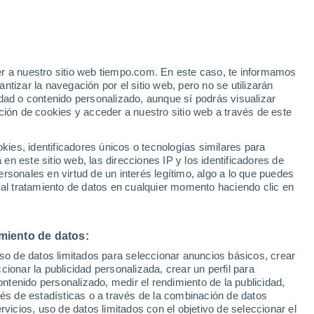
e
er a nuestro sitio web tiempo.com. En este caso, te informamos
:
35%
tizar la navegación por el sitio web, pero no se utilizarán
dad o contenido personalizado, aunque sí podrás visualizar
ción de cookies y acceder a nuestro sitio web a través de este
 de
es, identificadores únicos o tecnologías similares para
n este sitio web, las direcciones IP y los identificadores de
rsonales en virtud de un interés legítimo, algo a lo que puedes
e nubosidad
Radar de lluvia
Satélites
Modelos
 al tratamiento de datos en cualquier momento haciendo clic en
miento de datos:
Lunes
Martes
Miércoles
Jueves
uso de datos limitados para seleccionar anuncios básicos, crear
10 Ago
11 Ago
12 Ago
13 Ago
ccionar la publicidad personalizada, crear un perfil para
ontenido personalizado, medir el rendimiento de la publicidad,
vés de estadísticas o a través de la combinación de datos
rvicios, uso de datos limitados con el objetivo de seleccionar el