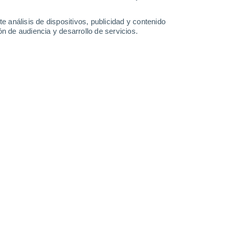
33°
/
21°
25°
/
17°
27°
/
13°
31°
/
14°
e análisis de dispositivos, publicidad y contenido
n de audiencia y desarrollo de servicios.
-
33
km/h
11
-
31
km/h
7
-
23
km/h
8
-
27
km/h
o
Oeste
0 Bajo
6
-
13 km/h
FPS:
no
o
Oeste
0 Bajo
6
-
12 km/h
FPS:
no
o
Noroeste
0 Bajo
9
-
18 km/h
FPS:
no
Noroeste
1 Bajo
7
-
18 km/h
FPS:
no