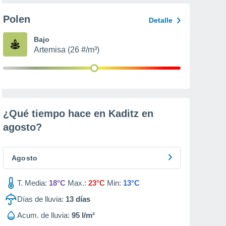
Polen
Detalle
Bajo
Artemisa (26 #/m³)
¿Qué tiempo hace en Kaditz en
agosto
?
Agosto
T. Media:
18°C
Max.:
23°C
Min:
13°C
Días de lluvia:
13
días
Acum. de lluvia:
95 l/m²