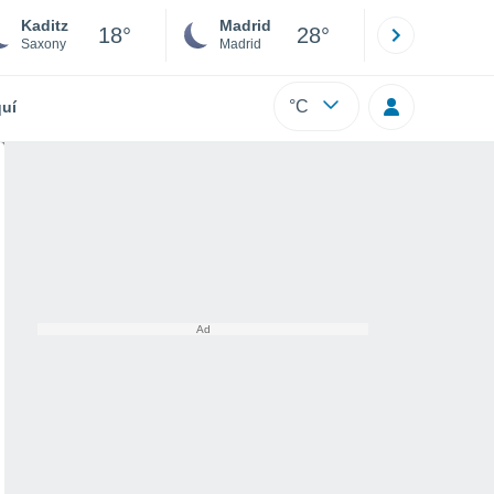
Kaditz
Madrid
Barcelona
18°
28°
Saxony
Madrid
Barcelona
°C
uí