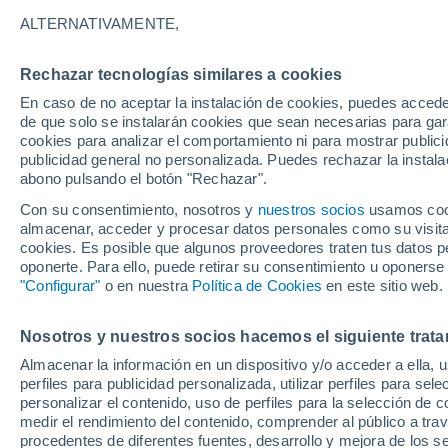
18°
ALTERNATIVAMENTE,
Rechazar tecnologías similares a cookies
Menguant
En caso de no aceptar la instalación de cookies, puedes acced
Iluminada
Sensación de 18°
de que solo se instalarán cookies que sean necesarias para garan
cookies para analizar el comportamiento ni para mostrar publici
publicidad general no personalizada. Puedes rechazar la instala
abono pulsando el botón "Rechazar".
Previsión para el eclipse
Samuel Biener avisa de posibles tormentas y
Con su consentimiento, nosotros y
nuestros socios
usamos cooki
un domo de calor en España
almacenar, acceder y procesar datos personales como su visita e
cookies. Es posible que algunos proveedores traten tus datos pe
El Tiempo 1 - 7 días
Por horas
Actualidad
Mapa d
oponerte. Para ello, puede retirar su consentimiento u oponerse
"Configurar"
o en nuestra
Política de Cookies
en este sitio web.
Nosotros y nuestros socios hacemos el siguiente trata
Mañana
Domingo
Hoy
Almacenar la información en un dispositivo y/o acceder a ella, 
8 Ago
9 Ago
7 Ago
perfiles para publicidad personalizada, utilizar perfiles para sele
personalizar el contenido, uso de perfiles para la selección de c
medir el rendimiento del contenido, comprender al público a tra
procedentes de diferentes fuentes, desarrollo y mejora de los se