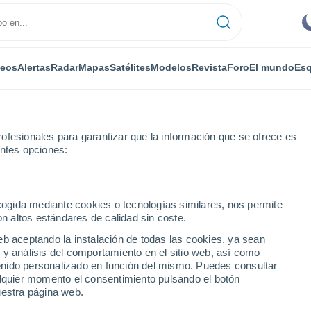
deos
Alertas
Radar
Mapas
Satélites
Modelos
Revista
Foro
El mundo
Esq
ofesionales para garantizar que la información que se ofrece es
entes opciones:
ecogida mediante cookies o tecnologías similares, nos permite
on altos estándares de calidad sin coste.
eb aceptando la instalación de todas las cookies, ya sean
 y análisis del comportamiento en el sitio web, así como
...
ntenido personalizado en función del mismo. Puedes consultar
alquier momento el consentimiento pulsando el botón
Por horas
uestra página web.
Intervalos nubosos en las
próximas horas