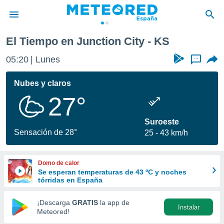
El Tiempo en Junction City - KS
privacidad
05:20
Lunes
...
o de
tiempo.com)
borado por
Nubes y claros
es para
27°
ue la
 que se
e calidad.
Suroeste
eder a este
Sensación de 28°
25
43 km/h
ediante las
opciones:
Domo de calor
ookies y
Se esperan temperaturas de 43 ºC y noches
e forma
tórridas en España
d digital
¡Descarga
GRATIS
la app de
Instalar
ada, basada
Meteored!
mación