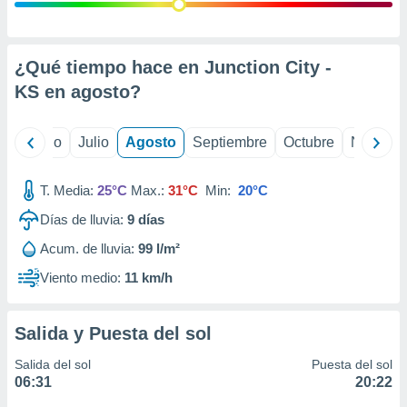
 seleccionar
o.
calización
precisa e
¿Qué tiempo hace en Junction City -
ión mediante
KS en
agosto
?
, publicidad
yo
Junio
Julio
Agosto
Septiembre
Octubre
Noviemb
dos,
 publicidad
,
T. Media:
25°C
Max.:
31°C
Min:
20°C
ón de
Días de lluvia:
9
días
 desarrollo
s.
Acum. de lluvia:
99 l/m²
tros 1199
Viento medio:
11 km/h
ios
Salida y Puesta del sol
Salida del sol
Puesta del sol
06:31
20:22