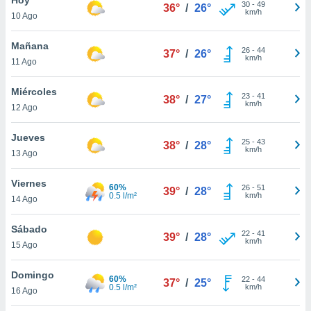
30
-
49
36°
/
26°
km/h
10 Ago
do en
 mismo.
sultar más
Mañana
26
-
44
37°
/
26°
 en nuestra
km/h
11 Ago
 Cookies
y
ualquier
Miércoles
23
-
41
38°
/
27°
km/h
12 Ago
ento
 botón
ación de
Jueves
25
-
43
38°
/
28°
kies
km/h
13 Ago
 disponible
e nuestra
Viernes
60%
26
-
51
.
39°
/
28°
0.5 l/m²
km/h
14 Ago
IVAMENTE,
Sábado
22
-
41
39°
/
28°
km/h
15 Ago
as
 a cookies
Domingo
60%
22
-
44
37°
/
25°
0.5 l/m²
km/h
 no aceptar
16 Ago
ón de