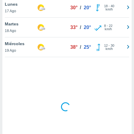
uedes
Lunes
18
-
40
30°
/
20°
uestro sitio
km/h
17 Ago
.com. En
te
Martes
 de que
8
-
22
33°
/
20°
km/h
talarán
18 Ago
e sean
para
Miércoles
12
-
30
38°
/
25°
a
km/h
19 Ago
por el sitio
o se
cookies para
nto ni para
licidad o
ado, aunque
sualizar
general no
ada. Puedes
 instalación
y acceder a
io web a
ste abono