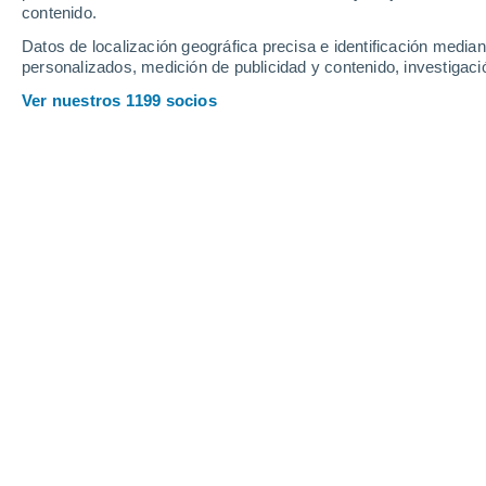
contenido.
11
-
30
km/h
17
-
42
km/h
15
12
-
31
km/h
Datos de localización geográfica precisa e identificación mediant
personalizados, medición de publicidad y contenido, investigació
El tiempo en Jugów hoy
, 8 de agosto
Ver nuestros 1199 socios
Soleado
17°
09:00
Sensación T.
17°
Soleado
18°
10:00
Sensación T.
18°
Soleado
20°
11:00
Sensación T.
20°
Soleado
21°
12:00
Sensación T.
21°
Nubes y claros
22°
14:00
Sensación T.
25°