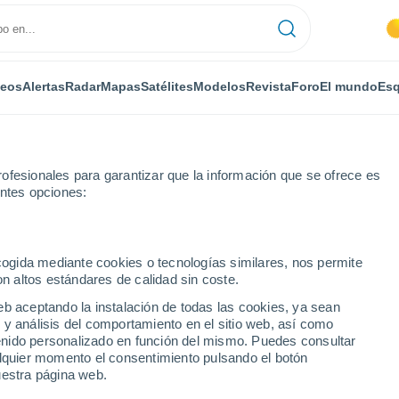
deos
Alertas
Radar
Mapas
Satélites
Modelos
Revista
Foro
El mundo
Esq
ofesionales para garantizar que la información que se ofrece es
entes opciones:
ecogida mediante cookies o tecnologías similares, nos permite
on altos estándares de calidad sin coste.
eb aceptando la instalación de todas las cookies, ya sean
 y análisis del comportamiento en el sitio web, así como
...
ntenido personalizado en función del mismo. Puedes consultar
alquier momento el consentimiento pulsando el botón
Por horas
uestra página web.
Intervalos nubosos en las
próximas horas