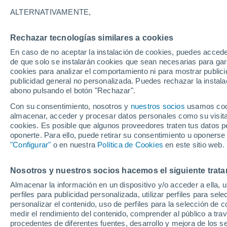
17°
ALTERNATIVAMENTE,
Rechazar tecnologías similares a cookies
Noreste
En caso de no aceptar la instalación de cookies, puedes acced
Sensación de 17°
6
-
19 km/
de que solo se instalarán cookies que sean necesarias para garan
cookies para analizar el comportamiento ni para mostrar publici
publicidad general no personalizada. Puedes rechazar la instala
abono pulsando el botón "Rechazar".
El Tiempo 1 - 7 días
Por horas
Actualidad
Mapa d
Con su consentimiento, nosotros y
nuestros socios
usamos cooki
almacenar, acceder y procesar datos personales como su visita e
cookies. Es posible que algunos proveedores traten tus datos pe
oponerte. Para ello, puede retirar su consentimiento u oponerse
Mañana
Lunes
Hoy
"Configurar"
o en nuestra
Política de Cookies
en este sitio web.
9 Ago
10 Ago
8 Ago
Nosotros y nuestros socios hacemos el siguiente trata
Almacenar la información en un dispositivo y/o acceder a ella, 
50%
perfiles para publicidad personalizada, utilizar perfiles para sele
0.3 l/m²
personalizar el contenido, uso de perfiles para la selección de c
28°
/
12°
32°
/
18°
23°
/
11°
medir el rendimiento del contenido, comprender al público a tra
procedentes de diferentes fuentes, desarrollo y mejora de los se