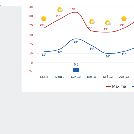
35
32°
30
28°
25
23°
24°
22°
21°
20
18°
15
14°
12°
10
11°
11°
10°
5
0.3
°C
Sáb
8
Dom
9
Lun
10
Mar
11
Mié
12
Jue
13
Máxima