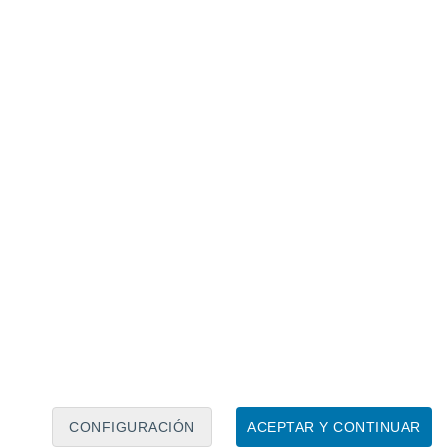
Calendario lunar
Lun
Mar
Mié
Jue
Vie
Sáb
Dom
8
9
10
11
12
13
14
15
16
17
18
19
20
21
CONFIGURACIÓN
ACEPTAR Y CONTINUAR
5