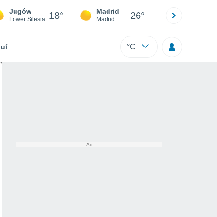
Jugów
Madrid
Barcelona
18°
26°
Lower Silesia
Madrid
Barcelona
°C
uí