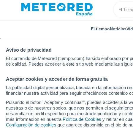
El tiempo
Noticias
Ví
Aviso de privacidad
El contenido de Meteored (tiempo.com) ha sido elaborado por pr
de calidad. Puedes acceder a este sitio web mediante las sigui
Aceptar cookies y acceder de forma gratuita
Inicio
Polonia
Baja Silesia
Jugów
La publicidad digital personalizada, basada en la información r
financiar nuestra actividad para seguir ofreciéndote contenido c
El Tiempo en Jugów
Pulsando el botón "Aceptar y continuar", puedes acceder a la w
nuestras o de nuestros socios, que nos permiten el seguimiento
09:10
Sábado
desarrollar un perfil específico para mostrarte publicidad y co
más información en nuestra
Política de Cookies
y retirar en cu
Configuración de cookies
que aparece disponible en el pie de n
Soleado