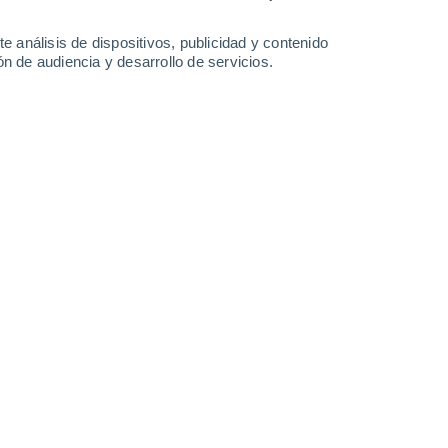
-
39
km/h
10
-
29
km/h
11
-
31
km/h
8
-
29
km/h
e análisis de dispositivos, publicidad y contenido
n de audiencia y desarrollo de servicios.
Noreste
2 Bajo
6
-
19 km/h
FPS:
no
Noreste
3 Medio
7
-
22 km/h
FPS:
6-10
Noreste
5 Medio
6
-
23 km/h
FPS:
6-10
Noreste
6 Alto
7
-
24 km/h
FPS:
15-25
Norte
6 Alto
10
-
29 km/h
FPS:
15-25