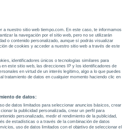
er a nuestro sitio web tiempo.com. En este caso, te informamos
h
tizar la navegación por el sitio web, pero no se utilizarán
dad o contenido personalizado, aunque sí podrás visualizar
ción de cookies y acceder a nuestro sitio web a través de este
e nubosidad
Radar de lluvia
Satélites
Modelos
es, identificadores únicos o tecnologías similares para
n este sitio web, las direcciones IP y los identificadores de
rsonales en virtud de un interés legítimo, algo a lo que puedes
 al tratamiento de datos en cualquier momento haciendo clic en
Martes
Miércoles
Jueves
Viernes
11 Ago
12 Ago
13 Ago
14 Ago
miento de datos:
uso de datos limitados para seleccionar anuncios básicos, crear
ccionar la publicidad personalizada, crear un perfil para
ontenido personalizado, medir el rendimiento de la publicidad,
22°
/
14°
21°
/
10°
24°
/
11°
29°
/
14°
vés de estadísticas o a través de la combinación de datos
rvicios, uso de datos limitados con el objetivo de seleccionar el