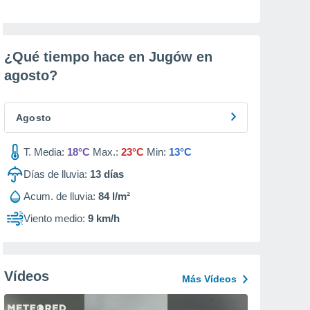
¿Qué tiempo hace en Jugów en
agosto
?
Agosto
T. Media:
18°C
Max.:
23°C
Min:
13°C
Días de lluvia:
13
días
Acum. de lluvia:
84 l/m²
Viento medio:
9 km/h
Vídeos
Más Vídeos