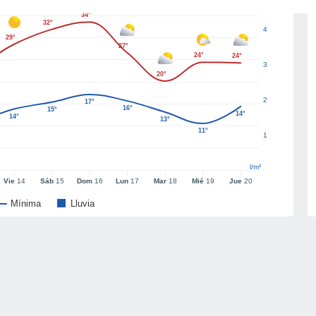
34°
32°
4
29°
27°
24°
24°
3
20°
2
17°
16°
15°
14°
14°
13°
11°
1
l/m²
Vie
14
Sáb
15
Dom
16
Lun
17
Mar
18
Mié
19
Jue
20
Mínima
Lluvia