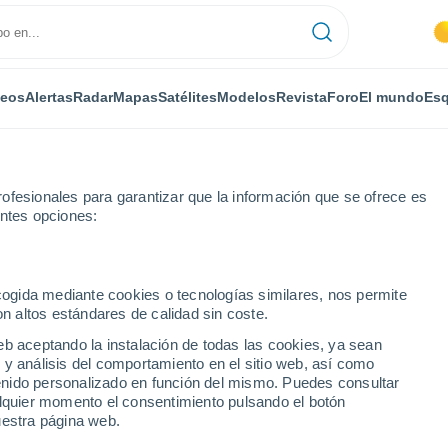
deos
Alertas
Radar
Mapas
Satélites
Modelos
Revista
Foro
El mundo
Esq
ofesionales para garantizar que la información que se ofrece es
entes opciones:
ecogida mediante cookies o tecnologías similares, nos permite
on altos estándares de calidad sin coste.
ocket - QLD
eb aceptando la instalación de todas las cookies, ya sean
 y análisis del comportamiento en el sitio web, así como
...
ntenido personalizado en función del mismo. Puedes consultar
alquier momento el consentimiento pulsando el botón
Por horas
uestra página web.
Lluvias débiles en las próximas
horas