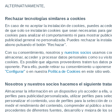
21°
ALTERNATIVAMENTE,
Rechazar tecnologías similares a cookies
Sureste
En caso de no aceptar la instalación de cookies, puedes acced
Sensación de 21°
16
-
36 km
de que solo se instalarán cookies que sean necesarias para garan
cookies para analizar el comportamiento ni para mostrar publici
publicidad general no personalizada. Puedes rechazar la instala
abono pulsando el botón "Rechazar".
El Tiempo 1 - 7 días
Por horas
Actualidad
Mapa de
Con su consentimiento, nosotros y
nuestros socios
usamos cooki
almacenar, acceder y procesar datos personales como su visita e
cookies. Es posible que algunos proveedores traten tus datos pe
oponerte. Para ello, puede retirar su consentimiento u oponerse
Mañana
Sábado
D
Hoy
"Configurar"
o en nuestra
Política de Cookies
en este sitio web.
7 Ago
8 Ago
6 Ago
Nosotros y nuestros socios hacemos el siguiente trata
Almacenar la información en un dispositivo y/o acceder a ella, 
30%
30%
perfiles para publicidad personalizada, utilizar perfiles para sele
0.1 l/m²
0.2 l/m²
personalizar el contenido, uso de perfiles para la selección de c
21°
/
17°
23°
/
17°
22°
/
15°
medir el rendimiento del contenido, comprender al público a tra
procedentes de diferentes fuentes, desarrollo y mejora de los se