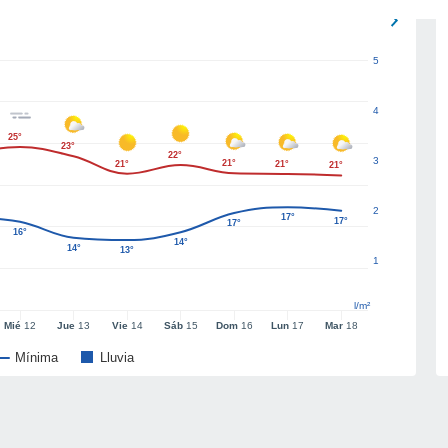
5
4
25°
23°
22°
3
21°
21°
21°
21°
2
17°
17°
17°
16°
14°
14°
13°
1
l/m²
Mié
12
Jue
13
Vie
14
Sáb
15
Dom
16
Lun
17
Mar
18
Mínima
Lluvia