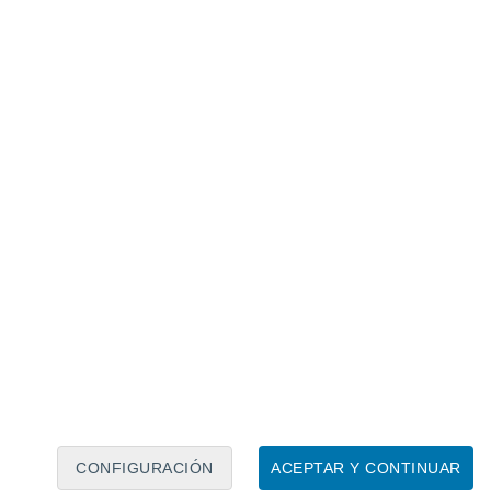
Calendario lunar
Lun
Mar
Mié
Jue
Vie
Sáb
Dom
6
7
8
9
10
11
12
13
14
15
16
17
18
19
CONFIGURACIÓN
ACEPTAR Y CONTINUAR