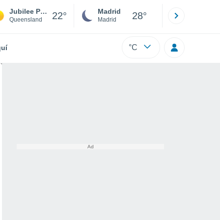
Jubilee Pocket
Madrid
Barcelona
22°
28°
Queensland
Madrid
Barcelona
°C
uí