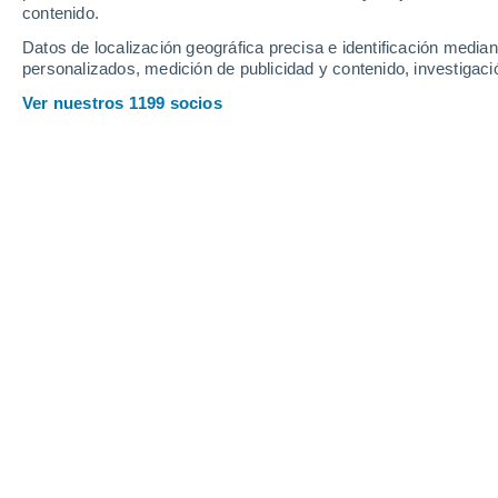
contenido.
22
-
46
km/h
20
-
44
km/h
14
19
-
40
km/h
Datos de localización geográfica precisa e identificación mediant
personalizados, medición de publicidad y contenido, investigació
El tiempo en Jubilee Pocket - QLD h
Ver nuestros 1199 socios
Soleado
21°
10:00
Sensación T.
21°
Soleado
22°
11:00
Sensación T.
22°
Nubes y claros
22°
12:00
Sensación T.
22°
Nubes y claros
21°
13:00
Sensación T.
21°
Lluvia débil
30%
21°
14:00
0.1 l/m²
Sensación T.
21°