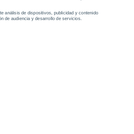
-
32
km/h
10
-
27
km/h
12
-
28
km/h
13
-
33
km/h
e análisis de dispositivos, publicidad y contenido
n de audiencia y desarrollo de servicios.
oy
, 6 de agosto
Sureste
4 Medio
16
-
36 km/h
FPS:
6-10
Sureste
6 Alto
17
-
39 km/h
FPS:
15-25
Sureste
7 Alto
17
-
39 km/h
FPS:
15-25
Sureste
6 Alto
17
-
38 km/h
FPS:
15-25
Sureste
5 Medio
18
-
38 km/h
FPS:
6-10