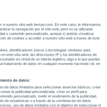
er a nuestro sitio web tiempo.com. En este caso, te informamos
/h
tizar la navegación por el sitio web, pero no se utilizarán
dad o contenido personalizado, aunque sí podrás visualizar
ción de cookies y acceder a nuestro sitio web a través de este
 lluvia
Radar de lluvia
Satélites
Modelos
es, identificadores únicos o tecnologías similares para
n este sitio web, las direcciones IP y los identificadores de
rsonales en virtud de un interés legítimo, algo a lo que puedes
 al tratamiento de datos en cualquier momento haciendo clic en
omingo
Lunes
Martes
Miércoles
9 Ago
10 Ago
11 Ago
12 Ago
miento de datos:
uso de datos limitados para seleccionar anuncios básicos, crear
ccionar la publicidad personalizada, crear un perfil para
ontenido personalizado, medir el rendimiento de la publicidad,
23°
/
16°
25°
/
17°
24°
/
16°
25°
/
16°
vés de estadísticas o a través de la combinación de datos
rvicios, uso de datos limitados con el objetivo de seleccionar el