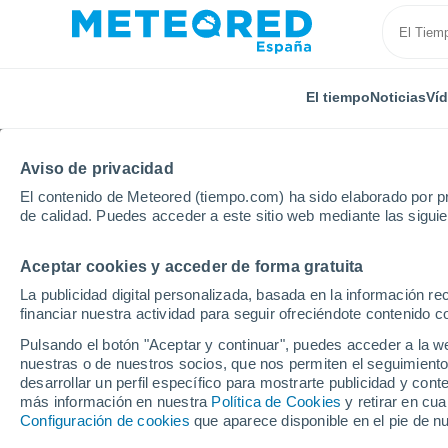
El tiempo
Noticias
Ví
Aviso de privacidad
El contenido de Meteored (tiempo.com) ha sido elaborado por pr
de calidad. Puedes acceder a este sitio web mediante las sigui
Aceptar cookies y acceder de forma gratuita
Inicio
Australia
Queensland
Jubilee Pocket
La publicidad digital personalizada, basada en la información r
financiar nuestra actividad para seguir ofreciéndote contenido c
El Tiempo en Jubilee P
Pulsando el botón "Aceptar y continuar", puedes acceder a la w
nuestras o de nuestros socios, que nos permiten el seguimiento
10:23
Jueves
desarrollar un perfil específico para mostrarte publicidad y co
más información en nuestra
Política de Cookies
y retirar en cu
Configuración de cookies
que aparece disponible en el pie de n
Soleado