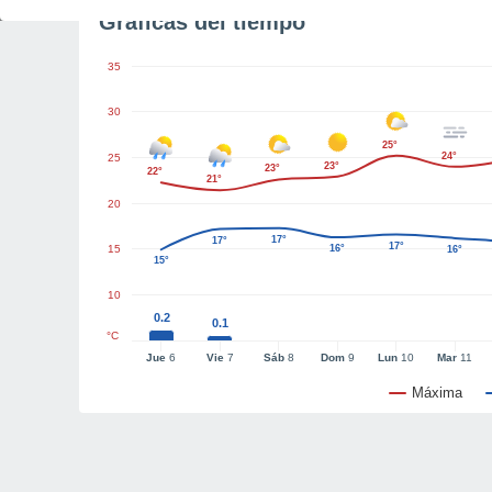
Gráficas del tiempo
35
30
25°
24°
25
23°
23°
22°
21°
20
17°
17°
17°
15
16°
16°
15°
10
0.2
0.1
°C
Jue
6
Vie
7
Sáb
8
Dom
9
Lun
10
Mar
11
Máxima