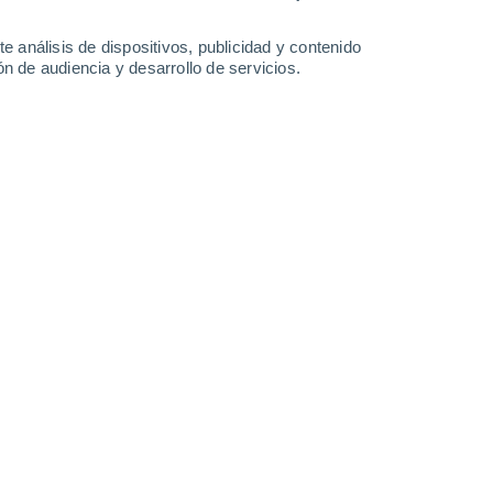
2.3 l/m²
1.8 l/m²
12°
/
1°
12°
/
2°
9°
/
5°
11°
/
6°
e análisis de dispositivos, publicidad y contenido
n de audiencia y desarrollo de servicios.
-
26
km/h
18
-
37
km/h
18
-
38
km/h
17
-
32
km/h
 de agosto
o
Oeste
0 Bajo
9
-
15 km/h
FPS:
no
o
Oeste
0 Bajo
10
-
17 km/h
FPS:
no
Oeste
0 Bajo
10
-
17 km/h
FPS:
no
Oeste
0 Bajo
12
-
20 km/h
FPS:
no