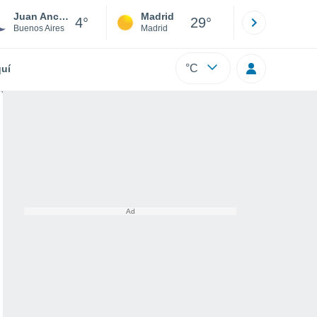
Juan Anchorena
Madrid
Barcelona
4°
29°
Buenos Aires
Madrid
Barcelona
°C
uí