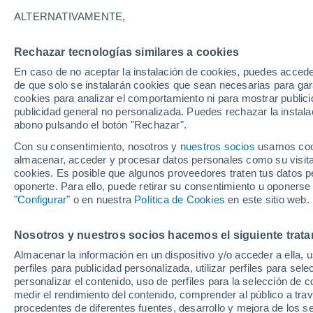
4°
ALTERNATIVAMENTE,
Rechazar tecnologías similares a cookies
Menguant
En caso de no aceptar la instalación de cookies, puedes acced
Iluminada
Sensación de 2°
de que solo se instalarán cookies que sean necesarias para garan
cookies para analizar el comportamiento ni para mostrar publici
publicidad general no personalizada. Puedes rechazar la instala
abono pulsando el botón "Rechazar".
Previsión para el eclipse
Samuel Biener avisa de posibles tormentas y
Con su consentimiento, nosotros y
nuestros socios
usamos cooki
un domo de calor en España
almacenar, acceder y procesar datos personales como su visita e
cookies. Es posible que algunos proveedores traten tus datos pe
El Tiempo 1 - 7 días
Por horas
Actualidad
Mapa de
oponerte. Para ello, puede retirar su consentimiento u oponerse
"Configurar"
o en nuestra
Política de Cookies
en este sitio web.
Nosotros y nuestros socios hacemos el siguiente trata
Mañana
Domingo
Hoy
Almacenar la información en un dispositivo y/o acceder a ella, 
8 Ago
9 Ago
7 Ago
perfiles para publicidad personalizada, utilizar perfiles para sele
personalizar el contenido, uso de perfiles para la selección de c
medir el rendimiento del contenido, comprender al público a tra
procedentes de diferentes fuentes, desarrollo y mejora de los se