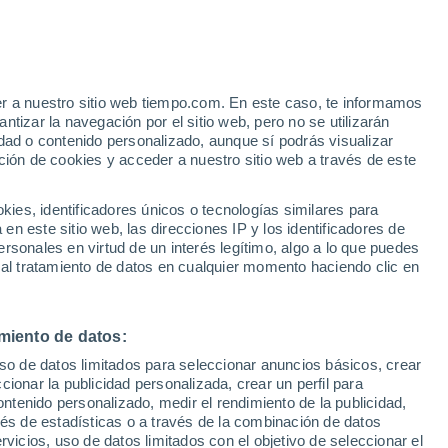
e
er a nuestro sitio web tiempo.com. En este caso, te informamos
:
33%
tizar la navegación por el sitio web, pero no se utilizarán
dad o contenido personalizado, aunque sí podrás visualizar
ción de cookies y acceder a nuestro sitio web a través de este
 de
es, identificadores únicos o tecnologías similares para
n este sitio web, las direcciones IP y los identificadores de
rsonales en virtud de un interés legítimo, algo a lo que puedes
 temperatura
Radar de lluvia
Satélites
Modelos
 al tratamiento de datos en cualquier momento haciendo clic en
miento de datos:
Lunes
Martes
Miércoles
Jueves
uso de datos limitados para seleccionar anuncios básicos, crear
10 Ago
11 Ago
12 Ago
13 Ago
ccionar la publicidad personalizada, crear un perfil para
ontenido personalizado, medir el rendimiento de la publicidad,
vés de estadísticas o a través de la combinación de datos
rvicios, uso de datos limitados con el objetivo de seleccionar el
80%
50%