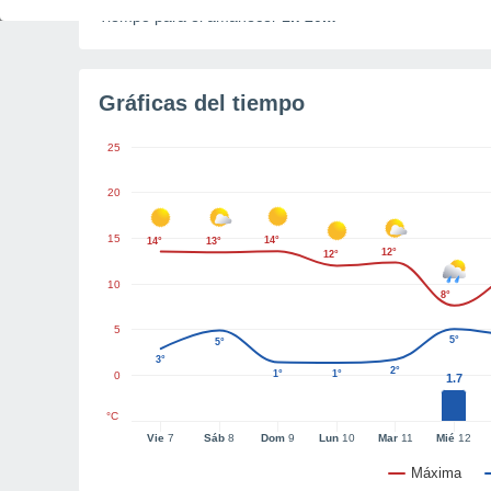
Tiempo para el amanecer
1h 20m
Gráficas del tiempo
25
20
15
14°
14°
13°
12°
12°
10
8°
5
5°
5°
3°
2°
1°
1°
0
1.7
°C
Vie
7
Sáb
8
Dom
9
Lun
10
Mar
11
Mié
12
Máxima