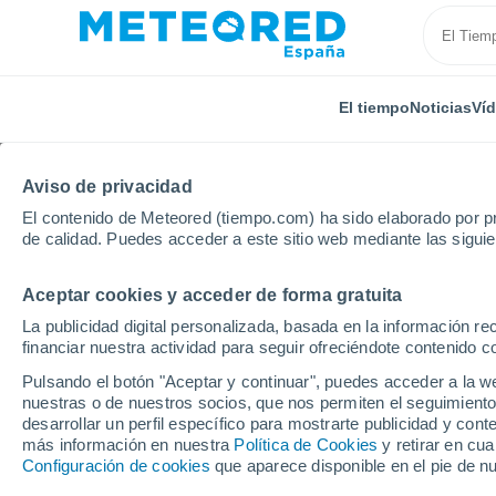
El tiempo
Noticias
Ví
Aviso de privacidad
El contenido de Meteored (tiempo.com) ha sido elaborado por pr
de calidad. Puedes acceder a este sitio web mediante las sigui
Aceptar cookies y acceder de forma gratuita
Inicio
Argentina
Provincia de Buenos Aires
Juan
La publicidad digital personalizada, basada en la información r
financiar nuestra actividad para seguir ofreciéndote contenido c
El Tiempo en Juan An
Pulsando el botón "Aceptar y continuar", puedes acceder a la w
nuestras o de nuestros socios, que nos permiten el seguimiento
06:02
Viernes
desarrollar un perfil específico para mostrarte publicidad y co
más información en nuestra
Política de Cookies
y retirar en cu
Configuración de cookies
que aparece disponible en el pie de n
Cielo despejado