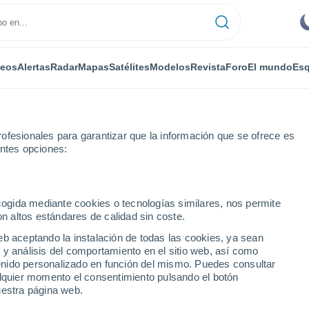
deos
Alertas
Radar
Mapas
Satélites
Modelos
Revista
Foro
El mundo
Esq
ofesionales para garantizar que la información que se ofrece es
entes opciones:
 Anchorena
ecogida mediante cookies o tecnologías similares, nos permite
on altos estándares de calidad sin coste.
chorena
eb aceptando la instalación de todas las cookies, ya sean
 y análisis del comportamiento en el sitio web, así como
...
ntenido personalizado en función del mismo. Puedes consultar
alquier momento el consentimiento pulsando el botón
Por horas
uestra página web.
Cielos despejados en las
próximas horas