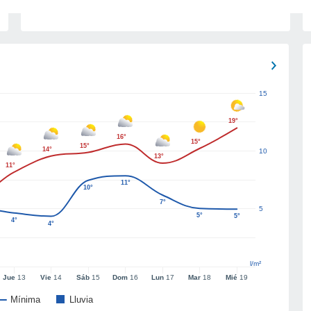
15
19°
16°
15°
15°
14°
10
13°
11°
11°
10°
7°
5
5°
5°
4°
4°
l/m²
Jue
13
Vie
14
Sáb
15
Dom
16
Lun
17
Mar
18
Mié
19
Mínima
Lluvia