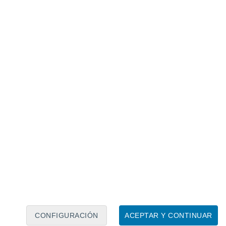
Calendario lunar
Lun
Mar
Mié
Jue
Vie
Sáb
Dom
7
8
9
10
11
12
13
14
15
16
17
18
19
20
CONFIGURACIÓN
ACEPTAR Y CONTINUAR