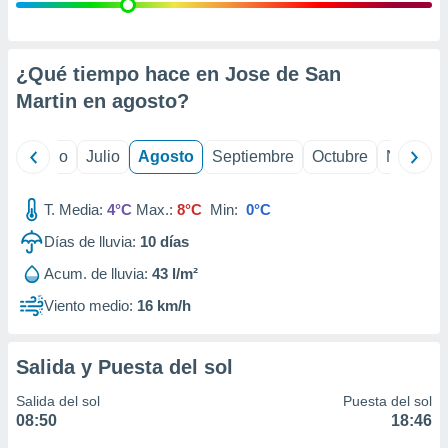
 seleccionar
o.
calización
precisa e
¿Qué tiempo hace en Jose de San
ión mediante
Martin en
agosto
?
, publicidad
yo
Junio
Julio
Agosto
Septiembre
Octubre
Noviemb
dos,
 publicidad
,
T. Media:
4°C
Max.:
8°C
Min:
0°C
ón de
Días de lluvia:
10
días
 desarrollo
s.
Acum. de lluvia:
43 l/m²
tros 1199
Viento medio:
16 km/h
ios
Salida y Puesta del sol
Salida del sol
Puesta del sol
08:50
18:46