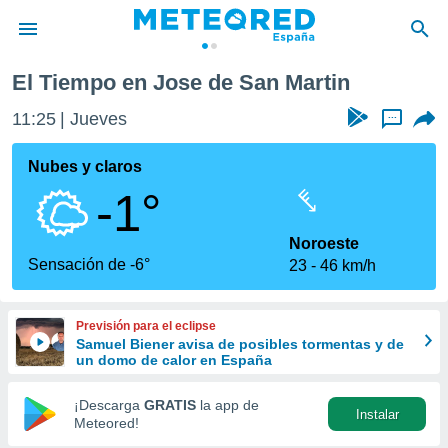
El Tiempo en Jose de San Martin
privacidad
11:25
Jueves
...
o de
tiempo.com)
borado por
Nubes y claros
es para
-1°
ue la
 que se
e calidad.
Noroeste
eder a este
Sensación de -6°
23
46 km/h
ediante las
opciones:
Previsión para el eclipse
ookies y
Samuel Biener avisa de posibles tormentas y de
e forma
un domo de calor en España
d digital
¡Descarga
GRATIS
la app de
Instalar
ada, basada
Meteored!
mación