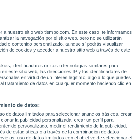
o
er a nuestro sitio web tiempo.com. En este caso, te informamos
tizar la navegación por el sitio web, pero no se utilizarán
dad o contenido personalizado, aunque sí podrás visualizar
ción de cookies y acceder a nuestro sitio web a través de este
es, identificadores únicos o tecnologías similares para
n este sitio web, las direcciones IP y los identificadores de
rsonales en virtud de un interés legítimo, algo a lo que puedes
 lluvia
Radar de lluvia
Satélites
Modelos
 al tratamiento de datos en cualquier momento haciendo clic en
miento de datos:
Martes
Miércoles
Jueves
Viernes
uso de datos limitados para seleccionar anuncios básicos, crear
11 Ago
12 Ago
13 Ago
14 Ago
ccionar la publicidad personalizada, crear un perfil para
ontenido personalizado, medir el rendimiento de la publicidad,
vés de estadísticas o a través de la combinación de datos
rvicios, uso de datos limitados con el objetivo de seleccionar el
80%
80%
90%
80%