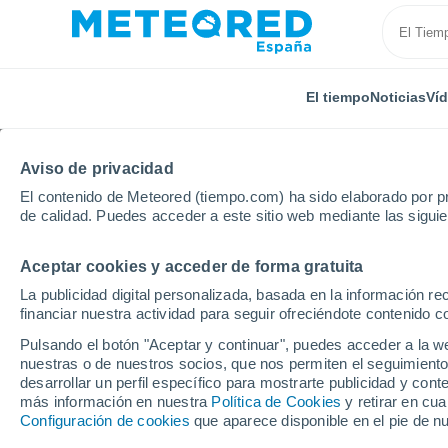
El tiempo
Noticias
Ví
Aviso de privacidad
El contenido de Meteored (tiempo.com) ha sido elaborado por pr
de calidad. Puedes acceder a este sitio web mediante las sigui
Aceptar cookies y acceder de forma gratuita
Inicio
México
Estado de Veracruz
Jose Cardel
La publicidad digital personalizada, basada en la información r
financiar nuestra actividad para seguir ofreciéndote contenido c
El Tiempo en Jose Car
Pulsando el botón "Aceptar y continuar", puedes acceder a la w
nuestras o de nuestros socios, que nos permiten el seguimiento
08:31
Sábado
desarrollar un perfil específico para mostrarte publicidad y co
más información en nuestra
Política de Cookies
y retirar en cu
Configuración de cookies
que aparece disponible en el pie de n
Soleado