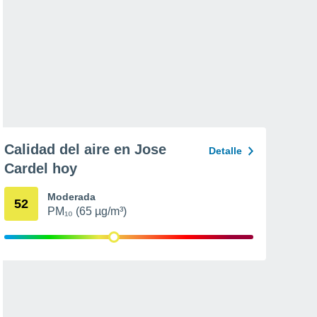
Calidad del aire en Jose
Detalle
Cardel hoy
Moderada
52
PM₁₀ (65 µg/m³)