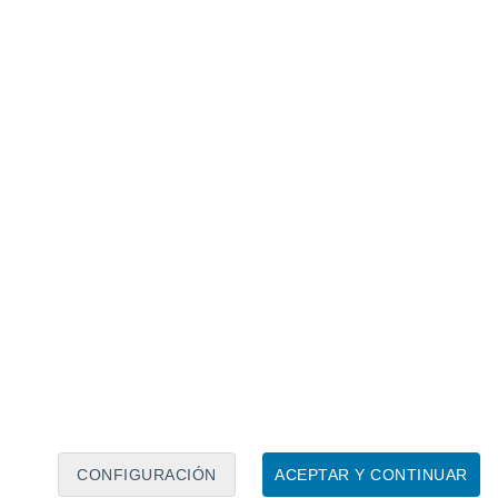
Calendario lunar
Lun
Mar
Mié
Jue
Vie
Sáb
Dom
8
9
10
11
12
13
14
15
16
17
18
19
20
21
CONFIGURACIÓN
ACEPTAR Y CONTINUAR