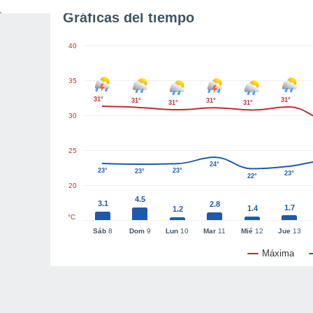
Gráficas del tiempo
40
35
31°
31°
31°
31°
31°
31°
30
25
24°
23°
23°
23°
23°
22°
20
4.5
3.1
2.8
1.7
1.4
1.2
°C
Sáb
8
Dom
9
Lun
10
Mar
11
Mié
12
Jue
13
Máxima