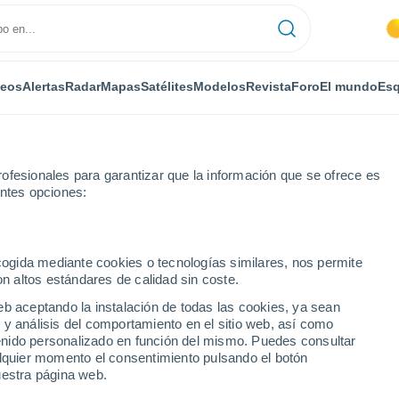
deos
Alertas
Radar
Mapas
Satélites
Modelos
Revista
Foro
El mundo
Esq
ofesionales para garantizar que la información que se ofrece es
entes opciones:
ecogida mediante cookies o tecnologías similares, nos permite
on altos estándares de calidad sin coste.
del
eb aceptando la instalación de todas las cookies, ya sean
 y análisis del comportamiento en el sitio web, así como
...
ntenido personalizado en función del mismo. Puedes consultar
alquier momento el consentimiento pulsando el botón
Por horas
uestra página web.
Calor Húmedo Sofocante en las
próximas horas