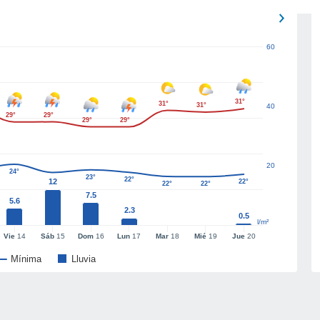
60
31°
31°
31°
40
29°
29°
29°
29°
20
24°
23°
22°
12
22°
22°
22°
7.5
5.6
2.3
0.5
l/m²
Vie
14
Sáb
15
Dom
16
Lun
17
Mar
18
Mié
19
Jue
20
Mínima
Lluvia