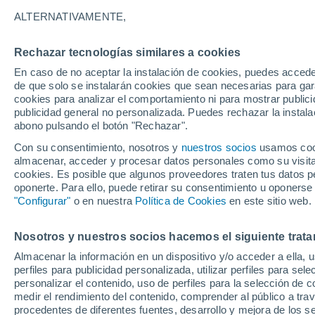
29°
ALTERNATIVAMENTE,
Rechazar tecnologías similares a cookies
UV
3 Medi
En caso de no aceptar la instalación de cookies, puedes acced
Sensación de 33°
FPS
6-10
de que solo se instalarán cookies que sean necesarias para garan
cookies para analizar el comportamiento ni para mostrar publici
publicidad general no personalizada. Puedes rechazar la instala
abono pulsando el botón "Rechazar".
Tormentas muy fuertes
Dejarán lluvias muy intensas, reventones y
Con su consentimiento, nosotros y
nuestros socios
usamos cooki
pedrisco en las comunidades del norte
almacenar, acceder y procesar datos personales como su visita e
cookies. Es posible que algunos proveedores traten tus datos pe
El Tiempo 1 - 7 días
Por horas
Actualidad
Mapa de
oponerte. Para ello, puede retirar su consentimiento u oponerse
"Configurar"
o en nuestra
Política de Cookies
en este sitio web.
Nosotros y nuestros socios hacemos el siguiente trata
Mañana
Lunes
Hoy
Almacenar la información en un dispositivo y/o acceder a ella, 
9 Ago
10 Ago
8 Ago
perfiles para publicidad personalizada, utilizar perfiles para sele
personalizar el contenido, uso de perfiles para la selección de c
medir el rendimiento del contenido, comprender al público a tra
procedentes de diferentes fuentes, desarrollo y mejora de los se
70%
70%
70%