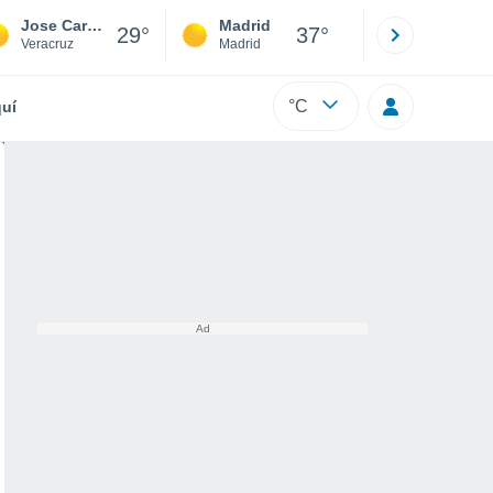
Jose Cardel
Madrid
Barcelona
29°
37°
Veracruz
Madrid
Barcelona
°C
uí