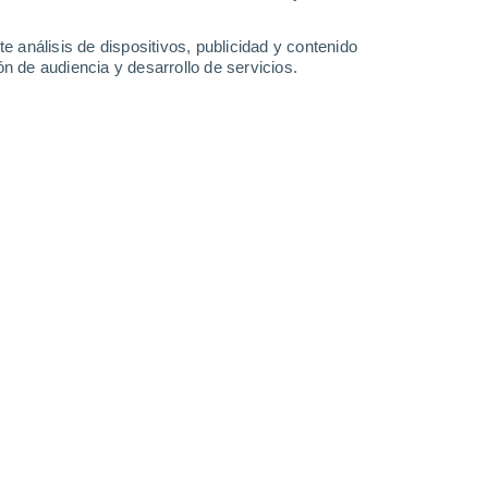
2.8 l/m²
1.4 l/m²
1.7 l/m²
5.6 l/m²
31°
/
24°
31°
/
22°
31°
/
23°
29°
/
24°
e análisis de dispositivos, publicidad y contenido
n de audiencia y desarrollo de servicios.
-
25
km/h
10
-
25
km/h
12
-
28
km/h
8
-
27
km/h
gosto
Norte
3 Medio
4
-
13 km/h
FPS:
6-10
Noreste
6 Alto
7
-
18 km/h
FPS:
15-25
Noreste
8 ¡Muy Alto!
10
-
23 km/h
FPS:
25-50
Noreste
10 ¡Muy Alto!
12
-
26 km/h
FPS:
25-50