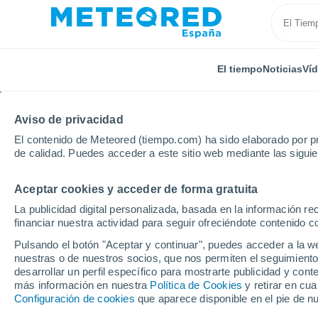
El tiempo
Noticias
Ví
Aviso de privacidad
El contenido de Meteored (tiempo.com) ha sido elaborado por pr
de calidad. Puedes acceder a este sitio web mediante las sigui
Aceptar cookies y acceder de forma gratuita
Inicio
Italia
Provincia de Agrigento
Joppolo Gian
La publicidad digital personalizada, basada en la información r
financiar nuestra actividad para seguir ofreciéndote contenido c
El Tiempo en Joppolo 
Pulsando el botón "Aceptar y continuar", puedes acceder a la w
nuestras o de nuestros socios, que nos permiten el seguimiento
17:19
Jueves
desarrollar un perfil específico para mostrarte publicidad y co
más información en nuestra
Política de Cookies
y retirar en cu
Configuración de cookies
que aparece disponible en el pie de n
Lluvia débil