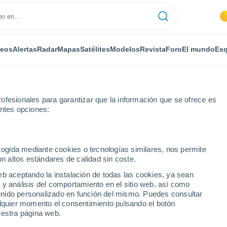
deos
Alertas
Radar
Mapas
Satélites
Modelos
Revista
Foro
El mundo
Esq
ofesionales para garantizar que la información que se ofrece es
entes opciones:
caxio
ecogida mediante cookies o tecnologías similares, nos permite
on altos estándares de calidad sin coste.
Giancaxio
eb aceptando la instalación de todas las cookies, ya sean
 y análisis del comportamiento en el sitio web, así como
...
ntenido personalizado en función del mismo. Puedes consultar
alquier momento el consentimiento pulsando el botón
Por horas
uestra página web.
Cielos despejados en las
próximas horas