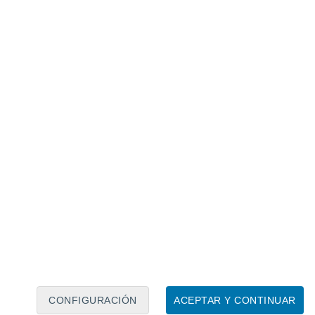
Calendario lunar
Lun
Mar
Mié
Jue
Vie
Sáb
Dom
6
7
8
9
10
11
12
13
14
15
16
17
18
19
CONFIGURACIÓN
ACEPTAR Y CONTINUAR