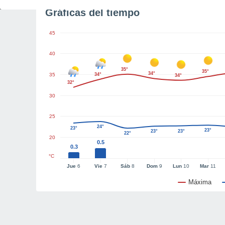
Gráficas del tiempo
45
40
35°
35°
34°
35
34°
34°
32°
30
25
24°
23°
23°
23°
23°
22°
20
0.5
0.3
°C
Jue
6
Vie
7
Sáb
8
Dom
9
Lun
10
Mar
11
Máxima