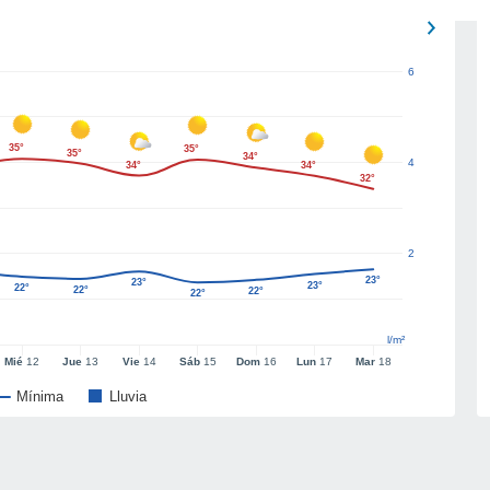
6
35°
35°
35°
34°
4
34°
34°
32°
2
23°
23°
23°
22°
22°
22°
22°
l/m²
Mié
12
Jue
13
Vie
14
Sáb
15
Dom
16
Lun
17
Mar
18
Mínima
Lluvia