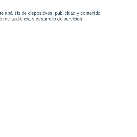
34°
/
23°
34°
/
23°
35°
/
23°
35°
/
22°
e análisis de dispositivos, publicidad y contenido
n de audiencia y desarrollo de servicios.
-
32
km/h
13
-
31
km/h
13
-
35
km/h
13
-
34
km/h
 6 de agosto
Oeste
3 Medio
12
-
34 km/h
FPS:
6-10
Oeste
1 Bajo
13
-
28 km/h
FPS:
no
Oeste
0 Bajo
12
-
26 km/h
FPS:
no
Oeste
0 Bajo
9
-
23 km/h
FPS:
no