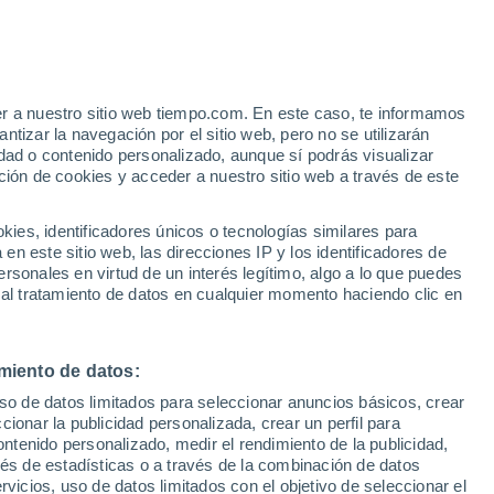
Aviso de nivel naranja
Alerta importante por altas
temperaturas en Joppolo Giancaxio
hoy
er a nuestro sitio web tiempo.com. En este caso, te informamos
tizar la navegación por el sitio web, pero no se utilizarán
dad o contenido personalizado, aunque sí podrás visualizar
ción de cookies y acceder a nuestro sitio web a través de este
 de
es, identificadores únicos o tecnologías similares para
n este sitio web, las direcciones IP y los identificadores de
rsonales en virtud de un interés legítimo, algo a lo que puedes
 lluvia
Radar de lluvia
Satélites
Modelos
 al tratamiento de datos en cualquier momento haciendo clic en
miento de datos:
omingo
Lunes
Martes
Miércoles
uso de datos limitados para seleccionar anuncios básicos, crear
9 Ago
10 Ago
11 Ago
12 Ago
ccionar la publicidad personalizada, crear un perfil para
ontenido personalizado, medir el rendimiento de la publicidad,
vés de estadísticas o a través de la combinación de datos
rvicios, uso de datos limitados con el objetivo de seleccionar el