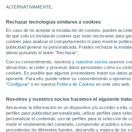
31°
ALTERNATIVAMENTE,
Rechazar tecnologías similares a cookies
30%
En caso de no aceptar la instalación de cookies, puedes acced
Sensación de 36°
0.1 l/m²
de que solo se instalarán cookies que sean necesarias para garan
cookies para analizar el comportamiento ni para mostrar publici
publicidad general no personalizada. Puedes rechazar la instala
abono pulsando el botón "Rechazar".
Previsión para el eclipse
Samuel Biener avisa de posibles tormentas y
Con su consentimiento, nosotros y
nuestros socios
usamos cooki
un domo de calor en España
almacenar, acceder y procesar datos personales como su visita e
cookies. Es posible que algunos proveedores traten tus datos pe
El Tiempo 1 - 7 días
Por horas
Actualidad
Mapa de
oponerte. Para ello, puede retirar su consentimiento u oponerse
"Configurar"
o en nuestra
Política de Cookies
en este sitio web.
Nosotros y nuestros socios hacemos el siguiente trata
Mañana
Sábado
D
Hoy
Almacenar la información en un dispositivo y/o acceder a ella, 
7 Ago
8 Ago
6 Ago
perfiles para publicidad personalizada, utilizar perfiles para sele
personalizar el contenido, uso de perfiles para la selección de c
medir el rendimiento del contenido, comprender al público a tra
procedentes de diferentes fuentes, desarrollo y mejora de los se
40%
40%