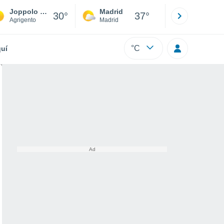
Joppolo Giancaxio
Madrid
Barcelona
30°
37°
Agrigento
Madrid
Barcelona
°C
uí