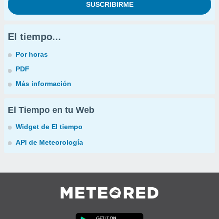
El tiempo...
Por horas
PDF
Más información
El Tiempo en tu Web
Widget de El tiempo
API de Meteorología