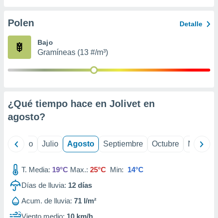
 seleccionar
o.
Polen
Detalle
calización
precisa e
Bajo
ión mediante
Gramíneas (13 #/m³)
, publicidad
dos,
 publicidad
,
¿Qué tiempo hace en Jolivet en
ón de
agosto
?
 desarrollo
s.
tros 1199
yo
Junio
Julio
Agosto
Septiembre
Octubre
Noviemb
ios
T. Media:
19°C
Max.:
25°C
Min:
14°C
Días de lluvia:
12
días
Acum. de lluvia:
71 l/m²
Viento medio:
10 km/h