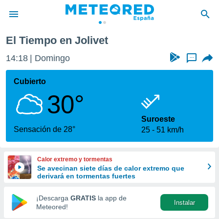
El Tiempo en Jolivet
privacidad
14:18
Domingo
...
o de
tiempo.com)
borado por
Cubierto
es para
30°
ue la
 que se
e calidad.
Suroeste
eder a este
Sensación de 28°
25
51 km/h
ediante las
opciones:
Calor extremo y tormentas
ookies y
Se avecinan siete días de calor extremo que
e forma
derivará en tormentas fuertes
d digital
¡Descarga
GRATIS
la app de
Instalar
ada, basada
Meteored!
mación