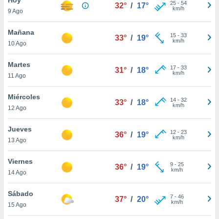
25
-
54
32°
/
17°
km/h
9 Ago
do en
 mismo.
sultar más
Mañana
15
-
33
33°
/
19°
 en nuestra
km/h
10 Ago
 Cookies
y
ualquier
Martes
17
-
33
31°
/
18°
km/h
11 Ago
ento
 botón
ación de
Miércoles
14
-
32
33°
/
18°
kies
km/h
12 Ago
 disponible
e nuestra
Jueves
12
-
23
.
36°
/
19°
km/h
13 Ago
IVAMENTE,
Viernes
9
-
25
36°
/
19°
km/h
14 Ago
as
 a cookies
Sábado
7
-
46
37°
/
20°
km/h
 no aceptar
15 Ago
ón de