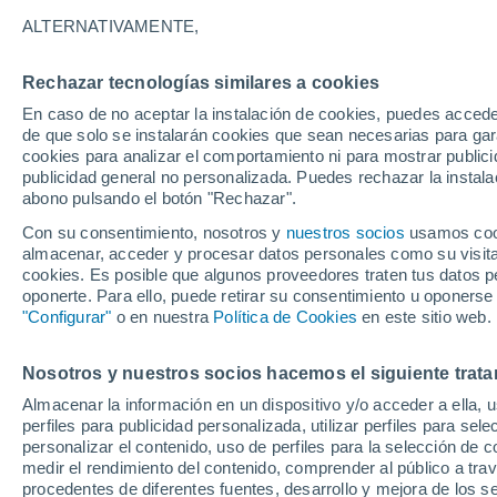
24°
ALTERNATIVAMENTE,
Rechazar tecnologías similares a cookies
Menguant
En caso de no aceptar la instalación de cookies, puedes acced
Iluminada
Sensación de 24°
de que solo se instalarán cookies que sean necesarias para garan
cookies para analizar el comportamiento ni para mostrar publici
publicidad general no personalizada. Puedes rechazar la instala
abono pulsando el botón "Rechazar".
El Tiempo 1 - 7 días
Por horas
Actualidad
Mapa d
Con su consentimiento, nosotros y
nuestros socios
usamos cooki
almacenar, acceder y procesar datos personales como su visita e
cookies. Es posible que algunos proveedores traten tus datos pe
oponerte. Para ello, puede retirar su consentimiento u oponerse
Mañana
Domingo
Hoy
"Configurar"
o en nuestra
Política de Cookies
en este sitio web.
8 Ago
9 Ago
7 Ago
Nosotros y nuestros socios hacemos el siguiente trata
Almacenar la información en un dispositivo y/o acceder a ella, 
60%
60%
perfiles para publicidad personalizada, utilizar perfiles para sele
1.2 l/m²
1 l/m²
personalizar el contenido, uso de perfiles para la selección de c
33°
/
24°
34°
/
24°
33°
/
24°
medir el rendimiento del contenido, comprender al público a tra
procedentes de diferentes fuentes, desarrollo y mejora de los se