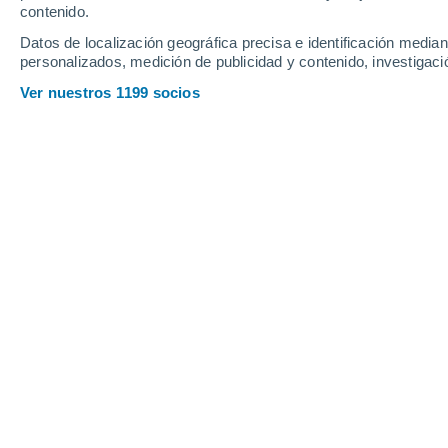
contenido.
10
-
24
km/h
15
-
32
km/h
14
22
-
40
km/h
Datos de localización geográfica precisa e identificación mediant
personalizados, medición de publicidad y contenido, investigació
El tiempo en Jiju - RR hoy
, 7 de agos
Ver nuestros 1199 socios
Soleado
24°
06:00
Sensación T.
24°
Soleado
25°
07:00
Sensación T.
26°
Soleado
27°
08:00
Sensación T.
30°
Nubes y claros
29°
09:00
Sensación T.
32°
Nubes y claros
31°
11:00
Sensación T.
36°