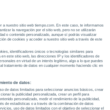
e
er a nuestro sitio web tiempo.com. En este caso, te informamos
:
32%
tizar la navegación por el sitio web, pero no se utilizarán
dad o contenido personalizado, aunque sí podrás visualizar
ción de cookies y acceder a nuestro sitio web a través de este
e nubosidad
Radar de lluvia
Satélites
Modelos
es, identificadores únicos o tecnologías similares para
n este sitio web, las direcciones IP y los identificadores de
rsonales en virtud de un interés legítimo, algo a lo que puedes
 al tratamiento de datos en cualquier momento haciendo clic en
Lunes
Martes
Miércoles
Jueves
10 Ago
11 Ago
12 Ago
13 Ago
miento de datos:
uso de datos limitados para seleccionar anuncios básicos, crear
50%
60%
ccionar la publicidad personalizada, crear un perfil para
0.6 l/m²
0.5 l/m²
ontenido personalizado, medir el rendimiento de la publicidad,
34°
/
24°
35°
/
24°
35°
/
24°
34°
/
24°
vés de estadísticas o a través de la combinación de datos
rvicios, uso de datos limitados con el objetivo de seleccionar el