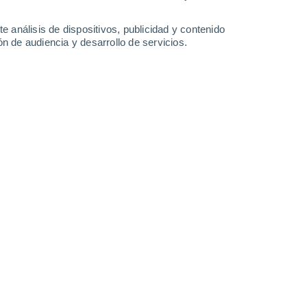
-
29
km/h
11
-
25
km/h
13
-
35
km/h
11
-
33
km/h
e análisis de dispositivos, publicidad y contenido
n de audiencia y desarrollo de servicios.
to
Este
0 Bajo
6
-
10 km/h
FPS:
no
Este
0 Bajo
8
-
14 km/h
FPS:
no
Noreste
2 Bajo
9
-
18 km/h
FPS:
no
Noreste
4 Medio
9
-
21 km/h
FPS:
6-10
Noreste
8 ¡Muy Alto!
10
-
24 km/h
FPS:
25-50