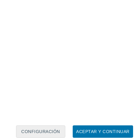
Calendario lunar
Lun
Mar
Mié
Jue
Vie
Sáb
Dom
7
8
9
10
11
12
13
14
15
16
17
18
19
20
CONFIGURACIÓN
ACEPTAR Y CONTINUAR