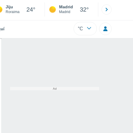
Jiju
Madrid
Barcelona
24°
32°
Roraima
Madrid
Barcelona
°C
uí