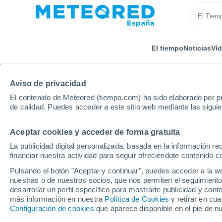
El tiempo
Noticias
Ví
Aviso de privacidad
El contenido de Meteored (tiempo.com) ha sido elaborado por pr
de calidad. Puedes acceder a este sitio web mediante las sigui
Aceptar cookies y acceder de forma gratuita
Inicio
Brasil
Roraima
Jiju
La publicidad digital personalizada, basada en la información r
financiar nuestra actividad para seguir ofreciéndote contenido c
El Tiempo en Jiju - RR
Pulsando el botón "Aceptar y continuar", puedes acceder a la w
nuestras o de nuestros socios, que nos permiten el seguimiento
05:32
Viernes
desarrollar un perfil específico para mostrarte publicidad y co
más información en nuestra
Política de Cookies
y retirar en cu
Configuración de cookies
que aparece disponible en el pie de n
Cielo despejado