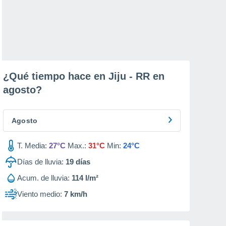
¿Qué tiempo hace en Jiju - RR en
agosto
?
Agosto
T. Media:
27°C
Max.:
31°C
Min:
24°C
Días de lluvia:
19
días
Acum. de lluvia:
114 l/m²
Viento medio:
7 km/h