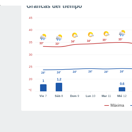
Gráficas del tiempo
45
40
35°
35°
34°
34°
35
33°
33°
30
25
24°
24°
24°
24°
24°
24°
20
1.2
1
0.6
°C
Vie
7
Sáb
8
Dom
9
Lun
10
Mar
11
Mié
12
Máxima