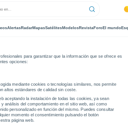
deos
Alertas
Radar
Mapas
Satélites
Modelos
Revista
Foro
El mundo
Esq
ofesionales para garantizar que la información que se ofrece es
entes opciones:
ecogida mediante cookies o tecnologías similares, nos permite
on altos estándares de calidad sin coste.
eb aceptando la instalación de todas las cookies, ya sean
 y análisis del comportamiento en el sitio web, así como
...
ntenido personalizado en función del mismo. Puedes consultar
alquier momento el consentimiento pulsando el botón
Por horas
uestra página web.
Calor Húmedo Sofocante en las
próximas horas