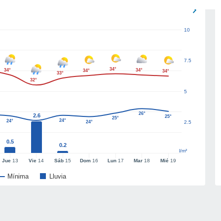
10
7.5
34°
34°
34°
34°
34°
33°
32°
5
26°
2.6
25°
25°
24°
24°
24°
2.5
23°
0.5
0.2
l/m²
Jue
13
Vie
14
Sáb
15
Dom
16
Lun
17
Mar
18
Mié
19
Mínima
Lluvia