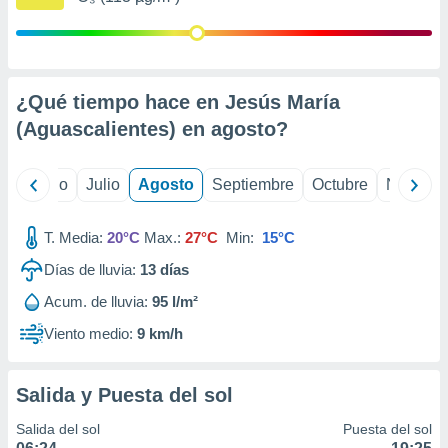
 seleccionar
o.
calización
precisa e
ión mediante
¿Qué tiempo hace en Jesús María
(Aguascalientes) en
agosto
?
, publicidad
dos,
yo
Junio
Julio
Agosto
Septiembre
Octubre
Noviemb
 publicidad
,
ón de
T. Media:
20°C
Max.:
27°C
Min:
15°C
 desarrollo
s.
Días de lluvia:
13
días
tros 1199
Acum. de lluvia:
95 l/m²
ios
Viento medio:
9 km/h
Salida y Puesta del sol
Salida del sol
Puesta del sol