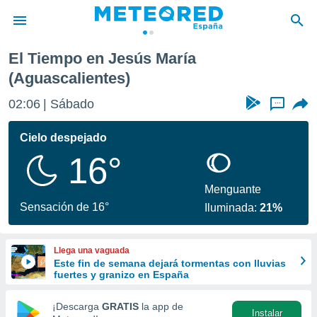
El Tiempo en Jesús María
privacidad
(Aguascalientes)
o de
tiempo.com)
02:06
Sábado
...
borado por
es para
Cielo despejado
ue la
 que se
16°
e calidad.
eder a este
Menguante
ediante las
Sensación de 16°
opciones:
Iluminada:
21%
ookies y
e forma
Llega una vaguada
Este fin de semana dejará tormentas con lluvias
fuertes y granizo en España
d digital
ada, basada
¡Descarga
GRATIS
la app de
mación
Instalar