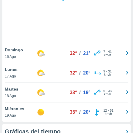
 botón
.
nto,
cios
kies,
ores únicos
Domingo
7
-
41
as similares
32°
/
21°
km/h
16 Ago
nar,
rocesar
Lunes
onales como
9
-
31
32°
/
20°
km/h
 este sitio
17 Ago
recciones IP
ficadores de
Martes
6
-
33
33°
/
19°
 posible
km/h
18 Ago
s
 traten tus
Miércoles
nales en
12
-
51
35°
/
20°
km/h
 interés
19 Ago
go a lo que
nerte. Para
Gráficas del tiempo
retirar su