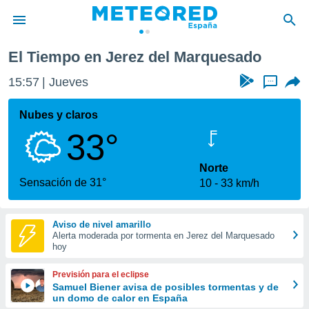
ado
El Tiempo en Jerez del Marquesado
privacidad
15:57
Jueves
...
o de
tiempo.com)
borado por
Nubes y claros
es para
33°
ue la
 que se
e calidad.
Norte
eder a este
Sensación de 31°
10
33 km/h
ediante las
opciones:
Aviso de nivel amarillo
ookies y
Alerta moderada por tormenta en Jerez del Marquesado
e forma
hoy
d digital
Previsión para el eclipse
ada, basada
Samuel Biener avisa de posibles tormentas y de
un domo de calor en España
mación