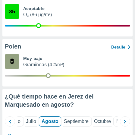
 seleccionar
o.
Aceptable
35
O₃ (86 µg/m³)
calización
precisa e
ión mediante
, publicidad
Polen
Detalle
dos,
 publicidad
Muy bajo
,
Gramíneas (4 #/m³)
ón de
 desarrollo
s.
tros 1199
ios
¿Qué tiempo hace en Jerez del
Marquesado en
agosto
?
yo
Junio
Julio
Agosto
Septiembre
Octubre
Noviemb