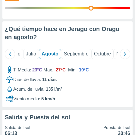
 seleccionar
o.
calización
precisa e
ión mediante
¿Qué tiempo hace en Jerago con Orago
en
agosto
?
, publicidad
dos,
yo
Junio
Julio
Agosto
Septiembre
Octubre
Noviemb
 publicidad
,
ón de
T. Media:
23°C
Max.:
27°C
Min:
19°C
 desarrollo
s.
Días de lluvia:
11
días
tros 1199
Acum. de lluvia:
135 l/m²
ios
Viento medio:
5 km/h
Salida y Puesta del sol
Salida del sol
Puesta del sol
06:13
20:46