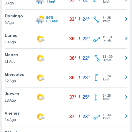
1 l/m²
km/h
8 Ago
do en
 mismo.
Domingo
50%
7
-
25
sultar más
33°
/
24°
0.3 l/m²
km/h
9 Ago
 en nuestra
 Cookies
y
Lunes
ualquier
11
-
31
36°
/
22°
km/h
10 Ago
ento
 botón
Martes
13
-
39
36°
/
22°
ación de
km/h
11 Ago
kies
 disponible
Miércoles
e nuestra
5
-
24
36°
/
23°
km/h
.
12 Ago
IVAMENTE,
Jueves
5
-
28
37°
/
25°
km/h
13 Ago
as
Viernes
 a cookies
7
-
34
37°
/
23°
km/h
14 Ago
 no aceptar
ón de