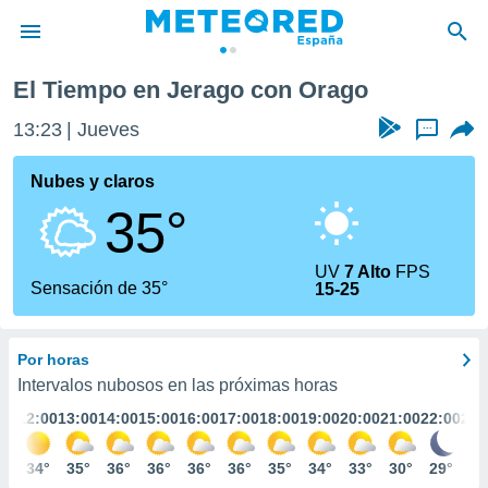
El Tiempo en Jerago con Orago
privacidad
13:23
Jueves
...
o de
tiempo.com)
borado por
Nubes y claros
es para
35°
ue la
 que se
e calidad.
UV
7 Alto
FPS
eder a este
Sensación de 35°
15-25
ediante las
opciones:
Por horas
ookies y
e forma
Intervalos nubosos en las próximas horas
:00
12:00
13:00
14:00
15:00
16:00
17:00
18:00
19:00
20:00
21:00
22:00
23:
d digital
ada, basada
3°
34°
35°
36°
36°
36°
36°
35°
34°
33°
30°
29°
28
mación