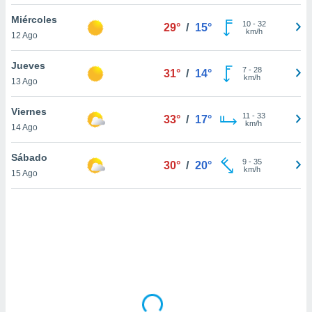
uedes
uestro sitio
Miércoles
10
-
32
29°
/
15°
.com. En
km/h
12 Ago
te
 de que
Jueves
talarán
7
-
28
31°
/
14°
km/h
13 Ago
e sean
para
a
Viernes
11
-
33
33°
/
17°
por el sitio
km/h
14 Ago
o se
cookies para
Sábado
9
-
35
30°
/
20°
km/h
15 Ago
nto ni para
licidad o
ado, aunque
sualizar
general no
ada. Puedes
 instalación
y acceder a
io web a
ste abono