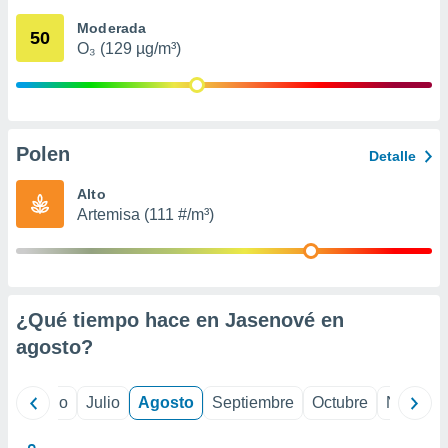
 seleccionar
o.
Moderada
50
O₃ (129 µg/m³)
calización
precisa e
ión mediante
, publicidad
Polen
Detalle
dos,
 publicidad
Alto
,
Artemisa (111 #/m³)
ón de
 desarrollo
s.
tros 1199
ios
¿Qué tiempo hace en Jasenové en
agosto
?
yo
Junio
Julio
Agosto
Septiembre
Octubre
Noviemb