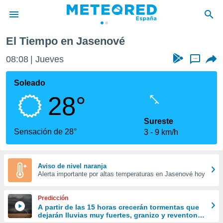
El Tiempo en Jasenové
privacidad
08:08
Jueves
...
o de
tiempo.com)
borado por
Soleado
es para
28°
ue la
 que se
e calidad.
Sureste
eder a este
Sensación de 28°
3
9 km/h
ediante las
opciones:
ookies y
Aviso de nivel naranja
Alerta importante por altas temperaturas en Jasenové hoy
e forma
d digital
Predicción
ada, basada
A partir de las 15 horas crecerán tormentas que
dejarán lluvias muy fuertes, granizo y reventones
mación