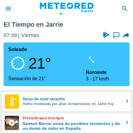
El Tiempo en Jarrie
privacidad
07:39
Viernes
...
o de
tiempo.com)
borado por
Soleado
es para
21°
ue la
 que se
e calidad.
Noroeste
eder a este
Sensación de 21°
3
17 km/h
ediante las
opciones:
ookies y
Aviso de nivel amarillo
Alerta moderada por altas temperaturas en Jarrie hoy
e forma
d digital
Previsión para el eclipse
ada, basada
Samuel Biener avisa de posibles tormentas y de
un domo de calor en España
mación