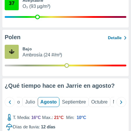
Aceptable
 seleccionar
37
o.
O₃ (93 µg/m³)
calización
precisa e
ión mediante
Polen
, publicidad
Detalle
dos,
Bajo
 publicidad
Ambrosía (24 #/m³)
,
ón de
 desarrollo
s.
¿Qué tiempo hace en Jarrie en
agosto
?
tros 1199
ios
yo
Junio
Julio
Agosto
Septiembre
Octubre
Noviemb
T. Media:
16°C
Max.:
21°C
Min:
10°C
Días de lluvia:
12
días