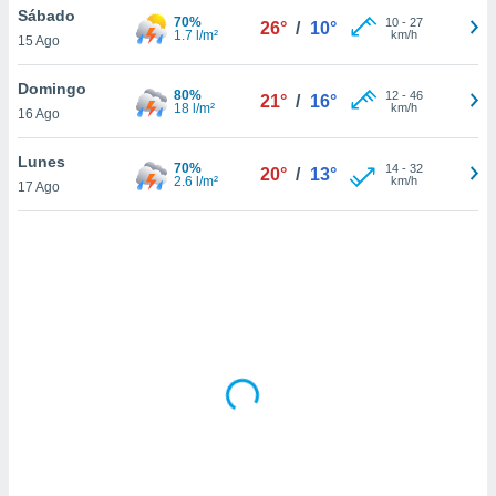
uedes
Sábado
70%
10
-
27
26°
/
10°
uestro sitio
1.7 l/m²
km/h
15 Ago
.com. En
te
Domingo
 de que
80%
12
-
46
21°
/
16°
18 l/m²
km/h
talarán
16 Ago
e sean
para
Lunes
70%
14
-
32
20°
/
13°
a
2.6 l/m²
km/h
17 Ago
por el sitio
o se
cookies para
nto ni para
licidad o
ado, aunque
sualizar
general no
ada. Puedes
 instalación
y acceder a
io web a
ste abono