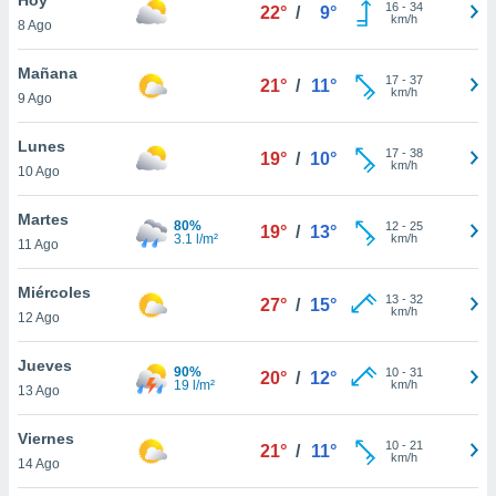
16
-
34
22°
/
9°
km/h
8 Ago
do en
 mismo.
sultar más
Mañana
17
-
37
21°
/
11°
 en nuestra
km/h
9 Ago
 Cookies
y
ualquier
Lunes
17
-
38
19°
/
10°
km/h
10 Ago
ento
 botón
ación de
Martes
80%
12
-
25
19°
/
13°
kies
3.1 l/m²
km/h
11 Ago
 disponible
e nuestra
Miércoles
13
-
32
.
27°
/
15°
km/h
12 Ago
IVAMENTE,
Jueves
90%
10
-
31
20°
/
12°
19 l/m²
km/h
13 Ago
as
 a cookies
Viernes
10
-
21
21°
/
11°
km/h
 no aceptar
14 Ago
ón de