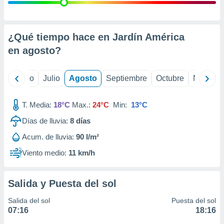
 seleccionar
o.
calización
precisa e
¿Qué tiempo hace en Jardín América
ión mediante
en
agosto
?
, publicidad
yo
Junio
Julio
Agosto
Septiembre
Octubre
Noviemb
dos,
 publicidad
,
T. Media:
18°C
Max.:
24°C
Min:
13°C
ón de
Días de lluvia:
8
días
 desarrollo
s.
Acum. de lluvia:
90 l/m²
tros 1199
Viento medio:
11 km/h
ios
Salida y Puesta del sol
Salida del sol
Puesta del sol
07:16
18:16