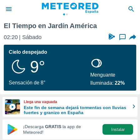
El Tiempo en Jardín América
privacidad
02:20
Sábado
...
o de
tiempo.com)
borado por
Cielo despejado
es para
9°
ue la
 que se
e calidad.
Menguante
eder a este
Sensación de 8°
Iluminada:
22%
ediante las
opciones:
Llega una vaguada
ookies y
Este fin de semana dejará tormentas con lluvias
e forma
fuertes y granizo en España
d digital
¡Descarga
GRATIS
la app de
Instalar
ada, basada
Meteored!
mación