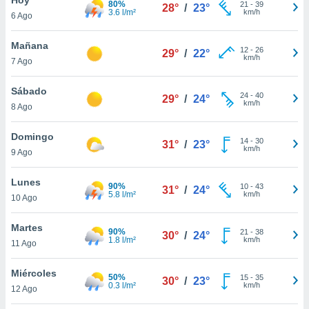
80%
21
-
39
28°
/
23°
3.6 l/m²
km/h
6 Ago
do en
 mismo.
sultar más
Mañana
12
-
26
29°
/
22°
 en nuestra
km/h
7 Ago
 Cookies
y
ualquier
Sábado
24
-
40
29°
/
24°
km/h
8 Ago
ento
 botón
ación de
Domingo
14
-
30
31°
/
23°
kies
km/h
9 Ago
 disponible
e nuestra
Lunes
90%
10
-
43
.
31°
/
24°
5.8 l/m²
km/h
10 Ago
IVAMENTE,
Martes
90%
21
-
38
30°
/
24°
1.8 l/m²
km/h
11 Ago
as
 a cookies
Miércoles
50%
15
-
35
30°
/
23°
0.3 l/m²
km/h
 no aceptar
12 Ago
ón de