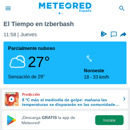
El Tiempo en Izberbash
privacidad
11:58
Jueves
...
o de
tiempo.com)
borado por
Parcialmente nuboso
es para
27°
ue la
 que se
e calidad.
Noroeste
eder a este
Sensación de 29°
18
33 km/h
ediante las
opciones:
Predicción
ookies y
8 ºC más al mediodía de golpe: mañana las
e forma
temperaturas se dispararán en las comunidades
del norte
d digital
¡Descarga
GRATIS
la app de
Instalar
ada, basada
Meteored!
mación