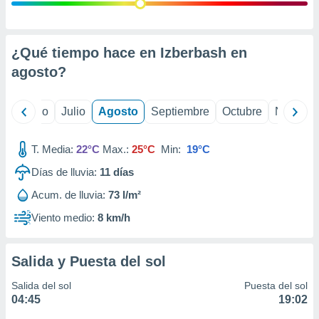
 seleccionar
o.
calización
precisa e
¿Qué tiempo hace en Izberbash en
ión mediante
agosto
?
, publicidad
yo
Junio
Julio
Agosto
Septiembre
Octubre
Noviemb
dos,
 publicidad
,
T. Media:
22°C
Max.:
25°C
Min:
19°C
ón de
Días de lluvia:
11
días
 desarrollo
s.
Acum. de lluvia:
73 l/m²
tros 1199
Viento medio:
8 km/h
ios
Salida y Puesta del sol
Salida del sol
Puesta del sol
04:45
19:02