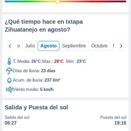
 seleccionar
o.
calización
precisa e
¿Qué tiempo hace en Ixtapa
ión mediante
Zihuatanejo en
agosto
?
, publicidad
yo
Junio
Julio
Agosto
Septiembre
Octubre
Noviemb
dos,
 publicidad
,
T. Media:
26°C
Max.:
29°C
Min:
23°C
ón de
Días de lluvia:
23
días
 desarrollo
s.
Acum. de lluvia:
237 l/m²
tros 1199
Viento medio:
5 km/h
ios
Salida y Puesta del sol
Salida del sol
Puesta del sol
06:27
19:16