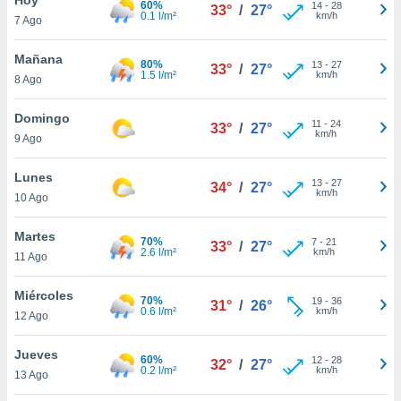
60%
14
-
28
33°
/
27°
0.1 l/m²
km/h
7 Ago
do en
 mismo.
sultar más
Mañana
80%
13
-
27
33°
/
27°
 en nuestra
1.5 l/m²
km/h
8 Ago
 Cookies
y
ualquier
Domingo
11
-
24
33°
/
27°
km/h
9 Ago
ento
 botón
ación de
Lunes
13
-
27
34°
/
27°
kies
km/h
10 Ago
 disponible
e nuestra
Martes
70%
7
-
21
.
33°
/
27°
2.6 l/m²
km/h
11 Ago
IVAMENTE,
Miércoles
70%
19
-
36
31°
/
26°
0.6 l/m²
km/h
12 Ago
as
 a cookies
Jueves
60%
12
-
28
32°
/
27°
0.2 l/m²
km/h
 no aceptar
13 Ago
ón de