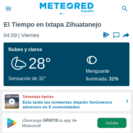
El Tiempo en Ixtapa Zihuatanejo
privacidad
04:59
Viernes
...
o de
tiempo.com)
borado por
Nubes y claros
es para
28°
ue la
 que se
e calidad.
Menguante
eder a este
Sensación de 32°
Iluminada:
31%
ediante las
opciones:
Tormentas fuertes
ookies y
Esta tarde las tormentas dejarán fenómenos
e forma
adversos en 6 comunidades
d digital
¡Descarga
GRATIS
la app de
Instalar
ada, basada
Meteored!
mación