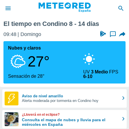
xima semana
El tiempo en Condino 8 - 14 días
privacidad
09:48
Domingo
...
o de
tiempo.com)
borado por
Nubes y claros
es para
27°
ue la
 que se
e calidad.
UV
3 Medio
FPS
eder a este
Sensación de 28°
6-10
ediante las
opciones:
ookies y
Aviso de nivel amarillo
Alerta moderada por tormenta en Condino hoy
e forma
d digital
¿Lloverá en el eclipse?
ada, basada
Consulta el mapa de nubes y lluvia para el
miércoles en España
mación