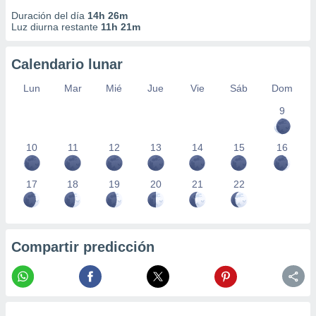
 seleccionar
o.
Duración del día
14h 26m
Luz diurna restante
11h 21m
calización
precisa e
Calendario lunar
ión mediante
Lun
Mar
Mié
Jue
Vie
Sáb
Dom
, publicidad
9
dos,
 publicidad
,
10
11
12
13
14
15
16
ón de
 desarrollo
s.
17
18
19
20
21
22
tros 1199
ios
Compartir predicción