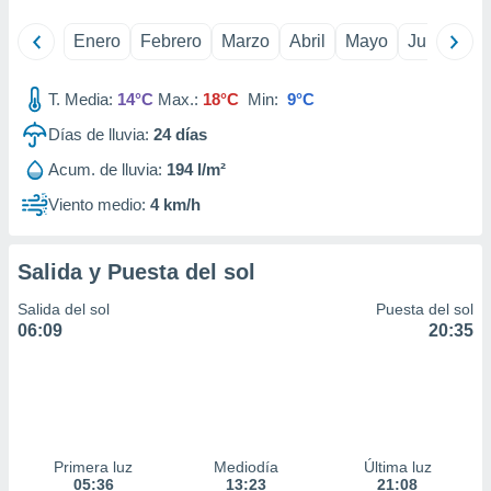
idad
a, utilizar
Enero
Febrero
Marzo
Abril
Mayo
Junio
Ju
a
 la
T. Media:
14°C
Max.:
18°C
Min:
9°C
da, crear un
Días de lluvia:
24
días
personalizar
o, uso de
Acum. de lluvia:
194 l/m²
a la
e contenido
Viento medio:
4 km/h
do, medir el
 de la
medir el
Salida y Puesta del sol
 del
 comprender
Salida del sol
Puesta del sol
 través de
06:09
20:35
s o a través
nación de
edentes de
fuentes,
y mejora de
os, uso de
Primera luz
Mediodía
Última luz
ados con el
05:36
13:23
21:08