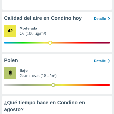
ento u
 de datos
Calidad del aire en Condino hoy
er momento
Detalle
ic en
o en
Moderada
42
O₃ (106 µg/m³)
 Cookies
en
eb.
y
socios
Polen
Detalle
el
Bajo
to de
Gramíneas (18 #/m³)
la
 en un
 y/o acceder
 de datos
¿Qué tiempo hace en Condino en
ara
 anuncios
agosto
?
ar perfiles