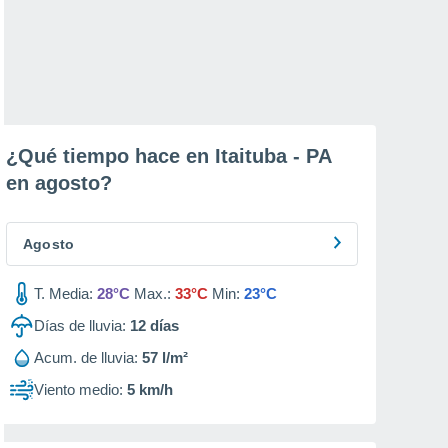
¿Qué tiempo hace en Itaituba - PA
en
agosto
?
Agosto
T. Media:
28°C
Max.:
33°C
Min:
23°C
Días de lluvia:
12
días
Acum. de lluvia:
57 l/m²
Viento medio:
5 km/h