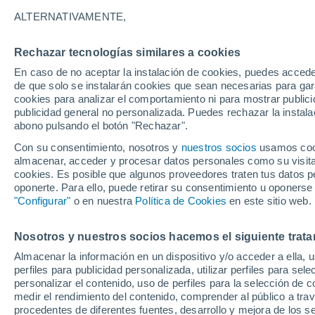
30°
ALTERNATIVAMENTE,
Rechazar tecnologías similares a cookies
Noreste
En caso de no aceptar la instalación de cookies, puedes acced
Sensación de 34°
4
-
7 km/h
de que solo se instalarán cookies que sean necesarias para garan
cookies para analizar el comportamiento ni para mostrar publici
publicidad general no personalizada. Puedes rechazar la instala
abono pulsando el botón "Rechazar".
Previsión para el eclipse
Samuel Biener avisa de posibles tormentas y
Con su consentimiento, nosotros y
nuestros socios
usamos cooki
un domo de calor en España
almacenar, acceder y procesar datos personales como su visita e
cookies. Es posible que algunos proveedores traten tus datos pe
El Tiempo 1 - 7 días
Por horas
Actualidad
Mapa d
oponerte. Para ello, puede retirar su consentimiento u oponerse
"Configurar"
o en nuestra
Política de Cookies
en este sitio web.
Nosotros y nuestros socios hacemos el siguiente trata
Mañana
Sábado
D
Hoy
Almacenar la información en un dispositivo y/o acceder a ella, 
7 Ago
8 Ago
6 Ago
perfiles para publicidad personalizada, utilizar perfiles para sele
personalizar el contenido, uso de perfiles para la selección de c
medir el rendimiento del contenido, comprender al público a tra
procedentes de diferentes fuentes, desarrollo y mejora de los se