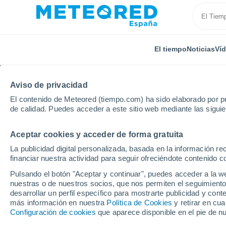
El tiempo
Noticias
Ví
Aviso de privacidad
El contenido de Meteored (tiempo.com) ha sido elaborado por pr
de calidad. Puedes acceder a este sitio web mediante las sigui
Aceptar cookies y acceder de forma gratuita
Inicio
Brasil
Estado de Pará
Itaituba
La publicidad digital personalizada, basada en la información r
financiar nuestra actividad para seguir ofreciéndote contenido c
El Tiempo en Itaituba -
Pulsando el botón "Aceptar y continuar", puedes acceder a la w
nuestras o de nuestros socios, que nos permiten el seguimiento
18:41
Jueves
desarrollar un perfil específico para mostrarte publicidad y co
más información en nuestra
Política de Cookies
y retirar en cu
Configuración de cookies
que aparece disponible en el pie de n
Nubes y claros