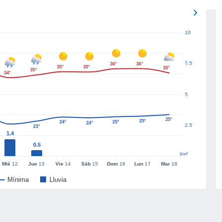
10
7.5
36°
36°
35°
35°
35°
35°
34°
5
25°
25°
24°
25°
24°
2.5
23°
1.4
0.5
l/m²
Mié
12
Jue
13
Vie
14
Sáb
15
Dom
16
Lun
17
Mar
18
Mínima
Lluvia