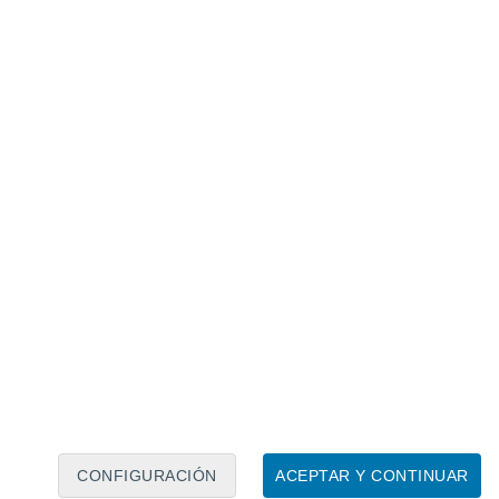
Calendario lunar
Lun
Mar
Mié
Jue
Vie
Sáb
Dom
6
7
8
9
10
11
12
13
14
15
16
17
18
19
CONFIGURACIÓN
ACEPTAR Y CONTINUAR