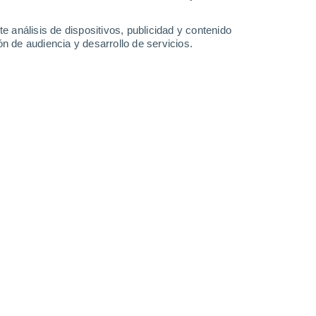
0.6 l/m²
1.4 l/m²
35°
/
25°
35°
/
24°
36°
/
25°
34°
/
23°
e análisis de dispositivos, publicidad y contenido
n de audiencia y desarrollo de servicios.
-
37
km/h
8
-
29
km/h
9
-
24
km/h
10
-
33
km/h
agosto
s
Noreste
1 Bajo
6°
7
-
19 km/h
FPS:
no
s
Noreste
0 Bajo
6°
4
-
16 km/h
FPS:
no
s
Noreste
0 Bajo
4°
4
-
7 km/h
FPS:
no
s
Noreste
0 Bajo
2°
5
-
8 km/h
FPS:
no