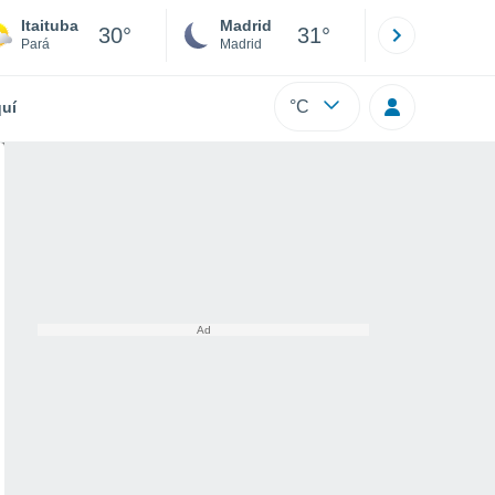
Itaituba
Madrid
Barcelona
30°
31°
Pará
Madrid
Barcelona
°C
uí