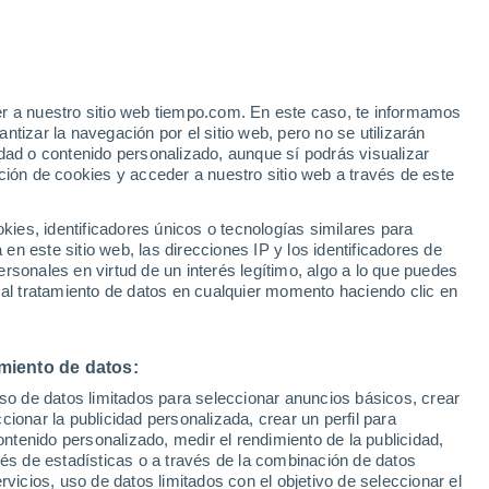
er a nuestro sitio web tiempo.com. En este caso, te informamos
tizar la navegación por el sitio web, pero no se utilizarán
dad o contenido personalizado, aunque sí podrás visualizar
ción de cookies y acceder a nuestro sitio web a través de este
 de
es, identificadores únicos o tecnologías similares para
n este sitio web, las direcciones IP y los identificadores de
rsonales en virtud de un interés legítimo, algo a lo que puedes
e nubosidad
Radar de lluvia
Satélites
Modelos
 al tratamiento de datos en cualquier momento haciendo clic en
miento de datos:
omingo
Lunes
Martes
Miércoles
uso de datos limitados para seleccionar anuncios básicos, crear
9 Ago
10 Ago
11 Ago
12 Ago
ccionar la publicidad personalizada, crear un perfil para
ontenido personalizado, medir el rendimiento de la publicidad,
vés de estadísticas o a través de la combinación de datos
rvicios, uso de datos limitados con el objetivo de seleccionar el
80%
70%