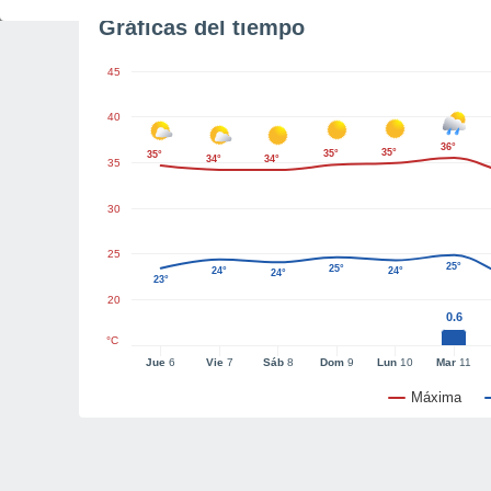
Gráficas del tiempo
45
40
36°
35°
35°
35°
34°
34°
35
30
25
25°
25°
24°
24°
24°
23°
20
0.6
°C
Jue
6
Vie
7
Sáb
8
Dom
9
Lun
10
Mar
11
Máxima