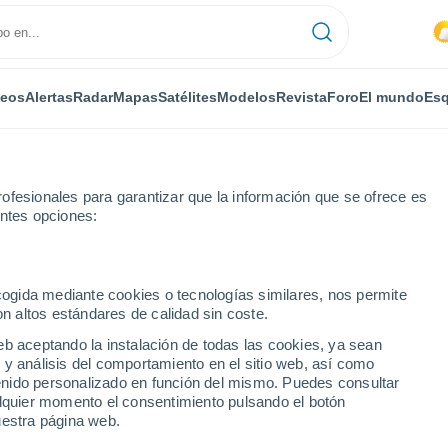
deos
Alertas
Radar
Mapas
Satélites
Modelos
Revista
Foro
El mundo
Esq
ofesionales para garantizar que la información que se ofrece es
entes opciones:
ecogida mediante cookies o tecnologías similares, nos permite
on altos estándares de calidad sin coste.
 PA
eb aceptando la instalación de todas las cookies, ya sean
 y análisis del comportamiento en el sitio web, así como
...
ntenido personalizado en función del mismo. Puedes consultar
alquier momento el consentimiento pulsando el botón
Por horas
uestra página web.
Intervalos nubosos en las
próximas horas