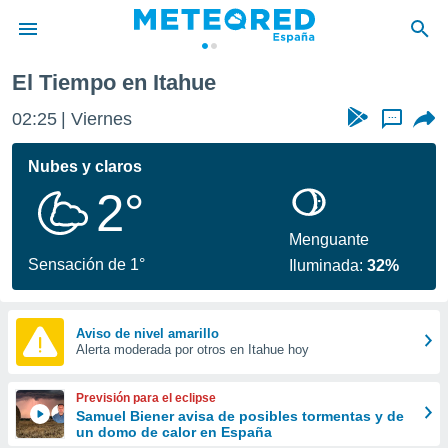
El Tiempo en Itahue
privacidad
02:25
Viernes
...
o de
tiempo.com)
borado por
Nubes y claros
es para
2°
ue la
 que se
e calidad.
Menguante
eder a este
Sensación de 1°
Iluminada:
32%
ediante las
opciones:
ookies y
Aviso de nivel amarillo
Alerta moderada por otros en Itahue hoy
e forma
d digital
Previsión para el eclipse
ada, basada
Samuel Biener avisa de posibles tormentas y de
un domo de calor en España
mación