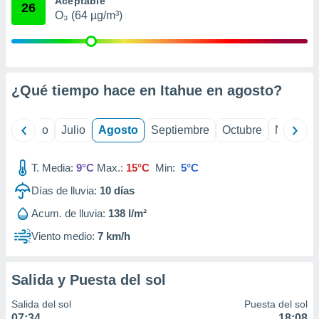
Aceptable
 seleccionar
26
o.
O₃ (64 µg/m³)
calización
precisa e
ión mediante
¿Qué tiempo hace en Itahue en
agosto
?
, publicidad
dos,
yo
Junio
Julio
Agosto
Septiembre
Octubre
Noviemb
 publicidad
,
ón de
T. Media:
9°C
Max.:
15°C
Min:
5°C
 desarrollo
s.
Días de lluvia:
10
días
tros 1199
Acum. de lluvia:
138 l/m²
ios
Viento medio:
7 km/h
Salida y Puesta del sol
Salida del sol
Puesta del sol
07:34
18:08