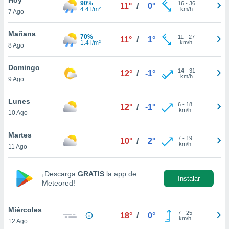
90%
16
-
36
11°
/
0°
4.4 l/m²
km/h
7 Ago
do en
 mismo.
sultar más
Mañana
70%
11
-
27
11°
/
1°
 en nuestra
1.4 l/m²
km/h
8 Ago
 Cookies
y
ualquier
Domingo
14
-
31
12°
/
-1°
km/h
9 Ago
ento
 botón
ación de
Lunes
6
-
18
12°
/
-1°
kies
km/h
10 Ago
 disponible
e nuestra
Martes
7
-
19
.
10°
/
2°
km/h
11 Ago
IVAMENTE,
¡Descarga
GRATIS
la app de
Instalar
Meteored!
as
 a cookies
Miércoles
 no aceptar
7
-
25
18°
/
0°
km/h
12 Ago
ón de