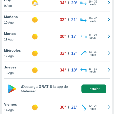
16
-
39
34°
/
20°
km/h
9 Ago
do en
 mismo.
sultar más
Mañana
19
-
46
33°
/
21°
 en nuestra
km/h
10 Ago
 Cookies
y
ualquier
Martes
11
-
29
30°
/
17°
km/h
11 Ago
ento
 botón
ación de
Miércoles
13
-
32
32°
/
17°
kies
km/h
12 Ago
 disponible
e nuestra
Jueves
11
-
31
.
34°
/
18°
km/h
13 Ago
IVAMENTE,
¡Descarga
GRATIS
la app de
Instalar
Meteored!
as
 a cookies
Viernes
 no aceptar
12
-
26
36°
/
21°
km/h
14 Ago
ón de