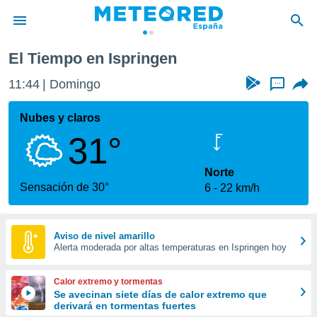
El Tiempo en Ispringen
privacidad
11:44
Domingo
...
o de
tiempo.com)
borado por
Nubes y claros
es para
31°
ue la
 que se
e calidad.
Norte
eder a este
Sensación de 30°
6
22 km/h
ediante las
opciones:
ookies y
Aviso de nivel amarillo
Alerta moderada por altas temperaturas en Ispringen hoy
e forma
d digital
Calor extremo y tormentas
ada, basada
Se avecinan siete días de calor extremo que
derivará en tormentas fuertes
mación