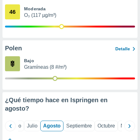
 seleccionar
o.
Moderada
46
O₃ (117 µg/m³)
calización
precisa e
ión mediante
, publicidad
Polen
Detalle
dos,
 publicidad
Bajo
,
Gramíneas (8 #/m³)
ón de
 desarrollo
s.
tros 1199
ios
¿Qué tiempo hace en Ispringen en
agosto
?
yo
Junio
Julio
Agosto
Septiembre
Octubre
Noviemb