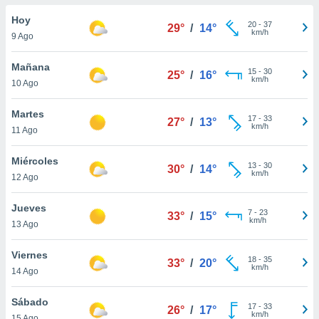
do en
Hoy
20
-
37
29°
/
14°
 mismo.
km/h
9 Ago
sultar más
 en nuestra
Mañana
15
-
30
 Cookies
y
25°
/
16°
km/h
10 Ago
ualquier
ento
Martes
17
-
33
27°
/
13°
 botón
km/h
11 Ago
ación de
kies
Miércoles
13
-
30
 disponible
30°
/
14°
km/h
12 Ago
e nuestra
.
Jueves
7
-
23
33°
/
15°
km/h
IVAMENTE,
13 Ago
Viernes
18
-
35
33°
/
20°
as
km/h
14 Ago
 a cookies
 no aceptar
Sábado
17
-
33
26°
/
17°
ón de
km/h
15 Ago