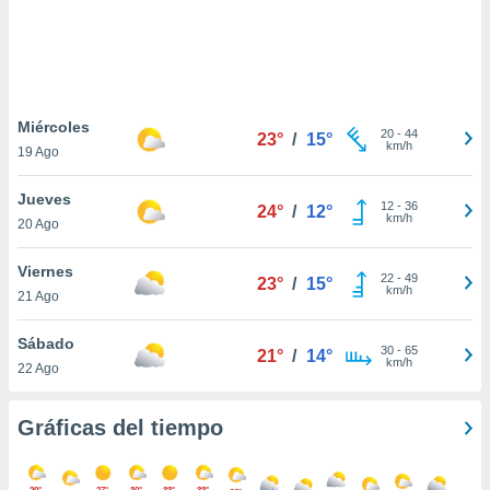
 botón
.
nto,
Miércoles
cios
20
-
44
23°
/
15°
km/h
19 Ago
kies,
ores únicos
as similares
Jueves
12
-
36
24°
/
12°
nar,
km/h
20 Ago
rocesar
onales como
Viernes
 este sitio
22
-
49
23°
/
15°
km/h
21 Ago
recciones IP
ficadores de
 posible
Sábado
30
-
65
21°
/
14°
s
km/h
22 Ago
 traten tus
nales en
 interés
Gráficas del tiempo
go a lo que
nerte. Para
retirar su