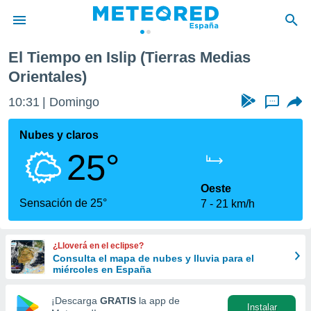
El Tiempo en Islip (Tierras Medias
privacidad
Orientales)
o de
tiempo.com)
10:31
Domingo
...
borado por
es para
Nubes y claros
ue la
 que se
25°
e calidad.
eder a este
Oeste
ediante las
Sensación de 25°
opciones:
7
21 km/h
ookies y
e forma
¿Lloverá en el eclipse?
Consulta el mapa de nubes y lluvia para el
miércoles en España
d digital
ada, basada
¡Descarga
GRATIS
la app de
mación
Instalar