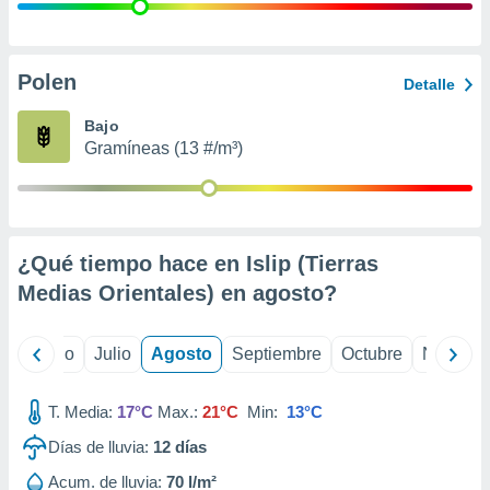
 seleccionar
o.
calización
precisa e
Polen
Detalle
ión mediante
Bajo
, publicidad
Gramíneas (13 #/m³)
dos,
 publicidad
,
ón de
¿Qué tiempo hace en Islip (Tierras
 desarrollo
s.
Medias Orientales) en
agosto
?
tros 1199
ios
yo
Junio
Julio
Agosto
Septiembre
Octubre
Noviemb
T. Media:
17°C
Max.:
21°C
Min:
13°C
Días de lluvia:
12
días
Acum. de lluvia:
70 l/m²